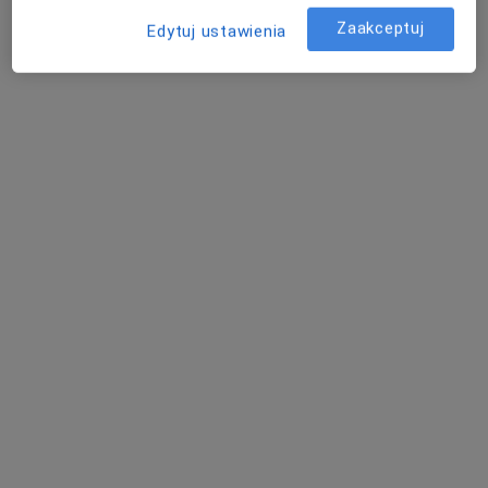
Zaakceptuj
Edytuj ustawienia
Peeling medyczny PQAGE - twarz
Umów wizytę
300 zł
Szczegóły
+ 18 usług
W jaki sposób ustalane są ceny?
Adresy (3)
Adres 1
Online
Adres 2
Neuroestetic Klinika
Romana Dmowskiego 2/1,
45-365
Opole