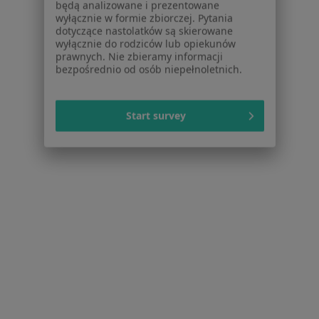
Serwis
wyłącznie w formie zbiorczej. Pytania
dotyczące nastolatków są skierowane
Regulamin
wyłącznie do rodziców lub opiekunów
Polityka prywatności pacjentów
prawnych. Nie zbieramy informacji
bezpośrednio od osób niepełnoletnich.
Polityka prywatności profesjonalistów
Polityka prywatności dla profesjonalistów, których
dane pozyskaliśmy samodzielnie
Start survey
Polityka cookies
Jak działają wyniki wyszukiwania
Dostępność
O nas
Praca
Rekrutujemy!
Partnerzy
Centrum prasowe
Kontakt
Dla pacjentów
Lekarze
Placówki medyczne