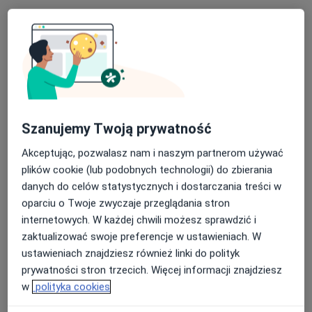
Pokaż więcej
o doświadczeniu
Usługi i ceny
Konsultacja neurologiczna
Umów wizytę
250 zł
Szczegóły
Szanujemy Twoją prywatność
Akceptując, pozwalasz nam i naszym partnerom używać
Konsultacja telefoniczna
Umów wizytę
plików cookie (lub podobnych technologii) do zbierania
100 zł
Szczegóły
danych do celów statystycznych i dostarczania treści w
oparciu o Twoje zwyczaje przeglądania stron
Plasma IQ - Blefaroplastyka
internetowych. W każdej chwili możesz sprawdzić i
Niechirurgiczna
Umów wizytę
zaktualizować swoje preferencje w ustawieniach. W
900 zł
Szczegóły
ustawieniach znajdziesz również linki do polityk
prywatności stron trzecich. Więcej informacji znajdziesz
Plasma IQ
w
polityka cookies
Umów wizytę
Od 250 zł
Szczegóły