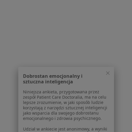
Więcej (4)
Więcej w kategorii: W pobliżu Opola
Najczęście leczone choroby
Bruksizm w Opolu
Próchnica w Opolu
Zmarszczki w Opolu
Ból zęba w Opolu
Dobrostan emocjonalny i
Blizny w Opolu
sztuczna inteligencja
Więcej (15)
Niniejsza ankieta, przygotowana przez
zespół Patient Care Doctoralia, ma na celu
Więcej w kategorii: Najczęście leczone chorob
lepsze zrozumienie, w jaki sposób ludzie
korzystają z narzędzi sztucznej inteligencji
jako wsparcia dla swojego dobrostanu
emocjonalnego i zdrowia psychicznego.
Udział w ankiecie jest anonimowy, a wyniki
będą analizowane i prezentowane