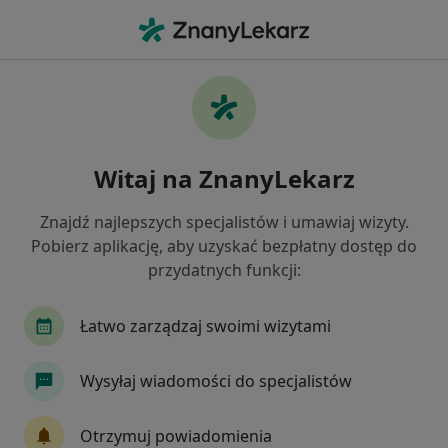
Me
Czego szukasz?
Strona Główna
Lekarz Wykonujący Zabiegi Medycyny Estetyc
Witaj na ZnanyLekarz
Znajdź najlepszych specjalistów i umawiaj wizyty.
Pobierz aplikację, aby uzyskać bezpłatny dostęp do
przydatnych funkcji:
lek.
Daria Smoląg-Kostosz
Lekarz wykonujący zabiegi medycyny estetycznej
·
Łatwo zarządzaj swoimi wizytami
O specjalizacjach
Więcej
Opole
2 adresy
Wysyłaj wiadomości do specjalistów
Nr PWZ: 3354868
47 opinii
Otrzymuj powiadomienia