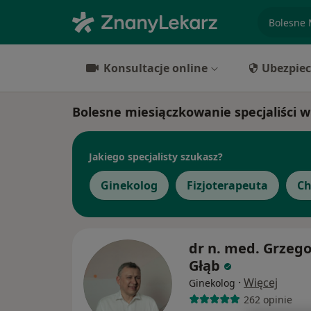
specjaliz
Konsultacje online
Ubezpiec
Bolesne miesiączkowanie specjaliści 
Jakiego specjalisty szukasz?
Ginekolog
Fizjoterapeuta
Ch
dr n. med. Grzego
Głąb
·
Więcej
Ginekolog
262 opinie