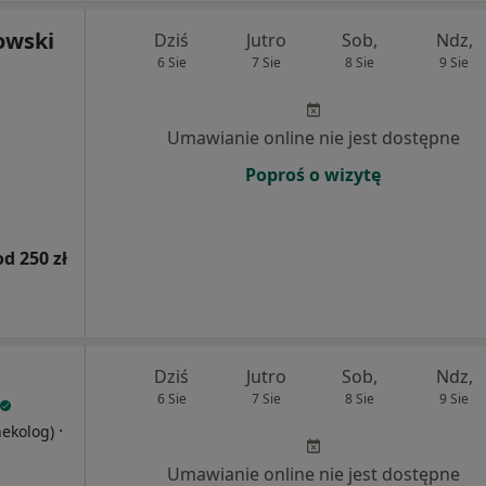
owski
Dziś
Jutro
Sob,
Ndz,
6 Sie
7 Sie
8 Sie
9 Sie
Umawianie online nie jest dostępne
Poproś o wizytę
od 250 zł
Dziś
Jutro
Sob,
Ndz,
6 Sie
7 Sie
8 Sie
9 Sie
·
nekolog)
Umawianie online nie jest dostępne