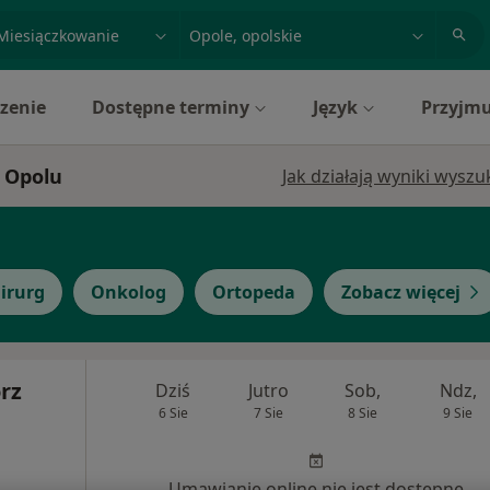
acja, badanie lub nazwisko
miasto lub dzielnica
zenie
Dostępne terminy
Język
Przyjmu
w Opolu
Jak działają wyniki wysz
irurg
Onkolog
Ortopeda
Zobacz więcej
rz
Dziś
Jutro
Sob,
Ndz,
6 Sie
7 Sie
8 Sie
9 Sie
Umawianie online nie jest dostępne