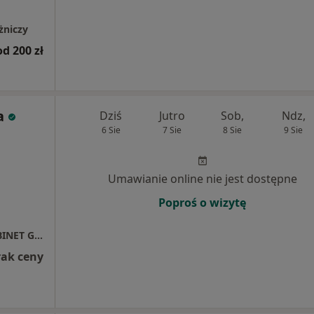
żniczy
od 200 zł
a
Dziś
Jutro
Sob,
Ndz,
6 Sie
7 Sie
8 Sie
9 Sie
Umawianie online nie jest dostępne
Poproś o wizytę
BEATA BUDYŁOWSKA SPECJALISTYCZNY GABINET GINEKOLOGICZNO POŁOŻNICZY
rak ceny