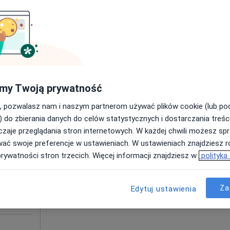
Poproś o wizytę
rak ceny
my Twoją prywatność
, pozwalasz nam i naszym partnerom używać plików cookie (lub p
Dziś
Jutro
Sob,
Ndz,
) do zbierania danych do celów statystycznych i dostarczania treśc
6 Sie
7 Sie
8 Sie
9 Sie
Więcek
zaje przeglądania stron internetowych. W każdej chwili możesz spr
wać swoje preferencje w ustawieniach. W ustawieniach znajdziesz ró
prywatności stron trzecich. Więcej informacji znajdziesz w
polityka
Umawianie online nie jest dostępne
Poproś o wizytę
Za
Edytuj ustawienia