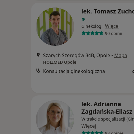
lek. Tomasz Zuch
·
Więcej
Ginekolog
90 opinii
Szarych Szeregów 34B, Opole
•
Mapa
HOLIMED Opole
Konsultacja ginekologiczna
lek. Adrianna
Zagdańska-Eliasz
W trakcie specjalizacji (Gi
Więcej
93 opinie