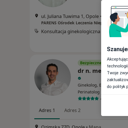
ul. Juliana Tuwima 1, Opole
•
Mapa
PARENS Ośrodek Leczenia Niepłodności
Konsultacja ginekologiczna
B
Szanuje
Akceptując
Bezpieczne płatności
technologii
dr n. med. Jacek 
Twoje zwyc
zaktualizo
Ginekolog, Endokrynolog,
do polityk 
·
Więcej
Perinatolog
455 opinii
Adres 1
Adres 2
Ozimska 77D, Opole
•
Mapa