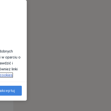
odobnych
Pon,
Wt,
Śr,
i w oparciu o
10 Sie
11 Sie
12 Sie
awdzić i
wnież linki
 cookies
akceptuj