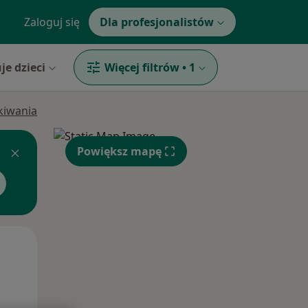
Zaloguj się
Dla profesjonalistów
je dzieci
Więcej filtrów
•
1
ukiwania
Powiększ mapę
Pon,
Wt,
Śr,
10 Sie
11 Sie
12 Sie