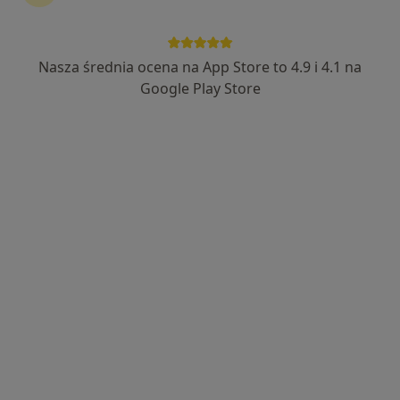
Wyślij wiadomość
Nasza średnia ocena na App Store to 4.9 i 4.1 na
Doświadczenie
Google Play Store
Usługi i ceny
Adresy
Ubezpi
Moje doświadczenie