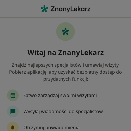
Me
Czego szukasz?
Strona Główna
Psycholog
Poznań
Daria Lorenz
Witaj na ZnanyLekarz
Znajdź najlepszych specjalistów i umawiaj wizyty.
Pobierz aplikację, aby uzyskać bezpłatny dostęp do
przydatnych funkcji:
mgr
Daria Lorenz
O specjalizacjach
Psycholog
·
Więcej
Łatwo zarządzaj swoimi wizytami
Poznań
1 adres
18 opinii
Wysyłaj wiadomości do specjalistów
Umów wizytę
Otrzymuj powiadomienia