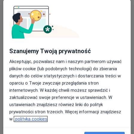
Główne obszary pomocy
Zaburzenia emocjonalne
Zaburzenia lękowe
a11y
Depresja
Zaburzenia nastroju
Bezsenność
+25
Rodzaje konsultacji
Stacjonarne
Zobacz lokalizacje (1)
Szanujemy Twoją prywatność
Konsultacje online
Zobacz kalendarz online
Akceptując, pozwalasz nam i naszym partnerom używać
Zdjęcia i filmy
plików cookie (lub podobnych technologii) do zbierania
danych do celów statystycznych i dostarczania treści w
oparciu o Twoje zwyczaje przeglądania stron
internetowych. W każdej chwili możesz sprawdzić i
zaktualizować swoje preferencje w ustawieniach. W
ustawieniach znajdziesz również linki do polityk
prywatności stron trzecich. Więcej informacji znajdziesz
w
polityka cookies
Zobacz galerię (7)