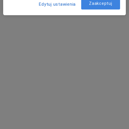
Zaakceptuj
Edytuj ustawienia
Płatność online akceptowana
Oszczędź swój czas przed wizytą.
Pokaż więcej
o doświadczeniu
Usługi i ceny
Konsultacja psychologiczna
(pierwsza wizyta)
Umów wizytę
200 zł
Szczegóły
Konsultacja psychologiczna online
Umów wizytę
200 zł
Szczegóły
Konsultacja psychoterapeutyczna
Umów wizytę