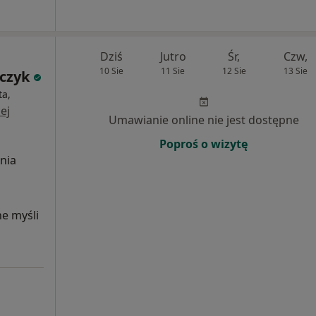
Dziś
Jutro
Śr,
Czw,
10 Sie
11 Sie
12 Sie
13 Sie
czyk
ta,
ej
Umawianie online nie jest dostępne
Poproś o wizytę
nia
ne myśli