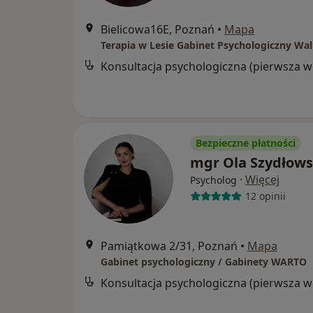
Bielicowa16E, Poznań
•
Mapa
Kon
Bezpieczne płatności
mgr Ola Szydłow
·
Więcej
Psycholog
12 opinii
Pamiątkowa 2/31, Poznań
•
Mapa
Gabinet psychologiczny / Gabinety WARTO
Kon