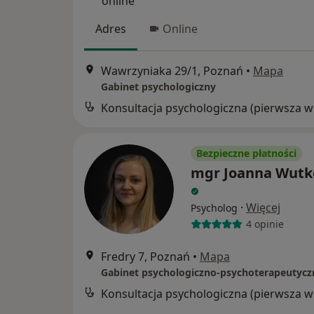
online
Adres
Online
Wawrzyniaka 29/1, Poznań
•
Mapa
Gabinet psychologiczny
Kon
Bezpieczne płatności
mgr Joanna Wut
·
Więcej
Psycholog
4 opinie
Fredry 7, Poznań
•
Mapa
Kon