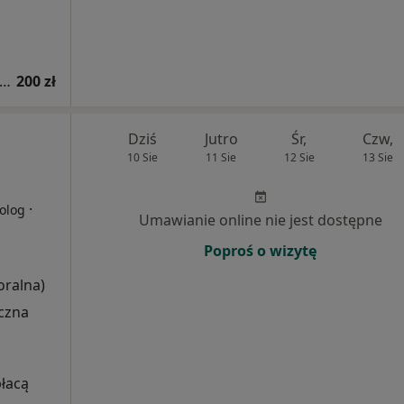
sultacja psychologiczna (pierwsza wizyta)
200 zł
Dziś
Jutro
Śr,
Czw,
10 Sie
11 Sie
12 Sie
13 Sie
·
olog
Umawianie online nie jest dostępne
Poproś o wizytę
ralna)
czna
płacą