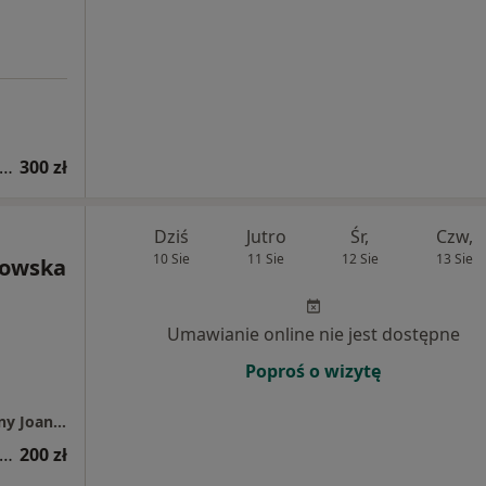
sultacja psychologiczna (pierwsza wizyta)
300 zł
Dziś
Jutro
Śr,
Czw,
10 Sie
11 Sie
12 Sie
13 Sie
kowska
Umawianie online nie jest dostępne
Poproś o wizytę
Gabinet psychologiczno-psychoterapeutyczny Joanna Wutkowska
sultacja psychologiczna (pierwsza wizyta)
200 zł