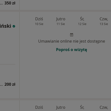
sultacja psychologiczna (pierwsza wizyta)
350 zł
Dziś
Jutro
Śr,
Czw,
10 Sie
11 Sie
12 Sie
13 Sie
iński
Umawianie online nie jest dostępne
Poproś o wizytę
sultacja psychologiczna (pierwsza wizyta)
200 zł
Dziś
Jutro
Śr,
Czw,