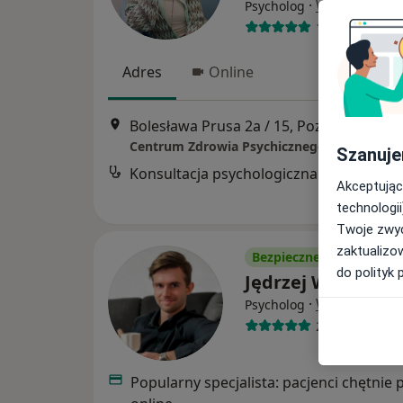
·
Więcej
Psycholog
111 opinii
Adres
Online
Bolesława Prusa 2a / 15, Poznań
•
Mapa
Centrum Zdrowia Psychicznego Optimus
Szanuje
Kon
Akceptując
technologii
Twoje zwyc
zaktualizo
Bezpieczne płatności
do polityk 
Jędrzej Wegner
·
Więcej
Psycholog
22 opinie
Popularny specjalista: pacjenci chętnie 