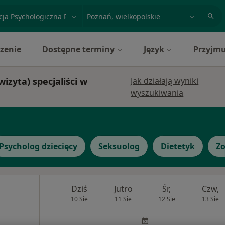
acja, badanie lub nazwisko
miasto lub dzielnica
zenie
Dostępne terminy
Język
Przyjmu
izyta) specjaliści w
Jak działają wyniki
wyszukiwania
Psycholog dziecięcy
Seksuolog
Dietetyk
Zo
Dziś
Jutro
Śr,
Czw,
10 Sie
11 Sie
12 Sie
13 Sie