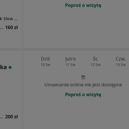
Poproś o wizytę
Terapia w Lesie Gabinet Psychologiczny Walk Slow Therapy
sultacja psychologiczna (pierwsza wizyta)
160 zł
Dziś
Jutro
Śr,
Czw,
10 Sie
11 Sie
12 Sie
13 Sie
ska
Umawianie online nie jest dostępne
Poproś o wizytę
sultacja psychologiczna (pierwsza wizyta)
200 zł