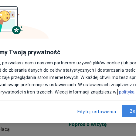
Umawianie online nie jest dostępne
Poproś o wizytę
my Twoją prywatność
sultacja psychologiczna (pierwsza wizyta)
250 zł
, pozwalasz nam i naszym partnerom używać plików cookie (lub p
) do zbierania danych do celów statystycznych i dostarczania treśc
zaje przeglądania stron internetowych. W każdej chwili możesz spr
wać swoje preferencje w ustawieniach. W ustawieniach znajdziesz ró
Dziś
Jutro
Śr,
Czw,
prywatności stron trzecich. Więcej informacji znajdziesz w
polityka
10 Sie
11 Sie
12 Sie
13 Sie
Za
Edytuj ustawienia
Umawianie online nie jest dostępne
Poproś o wizytę
płacą