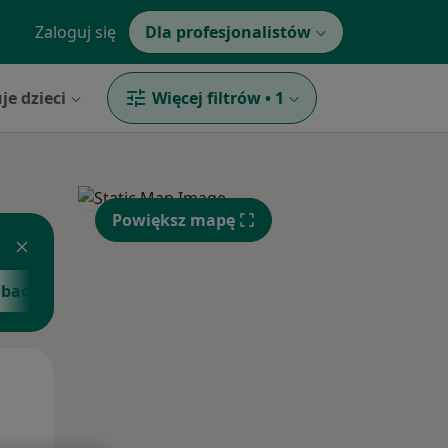
Zaloguj się
Dla profesjonalistów
je dzieci
Więcej filtrów
•
1
Powiększ mapę
bacz więcej
Pt,
Sob,
Ndz,
14 Sie
15 Sie
16 Sie