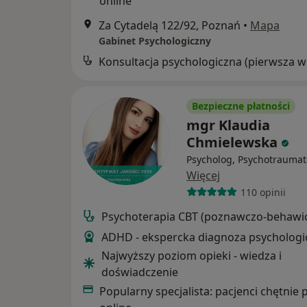
online
Za Cytadelą 122/92, Poznań
•
Mapa
Gabinet Psychologiczny
Kon
Bezpieczne płatności
mgr Klaudia
Chmielewska
Psycholog, Psychotraumat
Więcej
110 opinii
Psychoterapia CBT (poznawczo-behawio
ADHD - ekspercka diagnoza psychologi
Najwyższy poziom opieki - wiedza i
doświadczenie
Popularny specjalista: pacjenci chętnie 