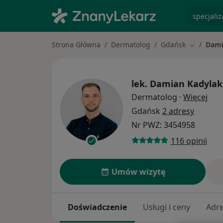
specjaliz
Strona Główna
Dermatolog
Gdańsk
Dami
Zmień mia
lek.
Damian Kadylak
O sp
Dermatolog
·
Więcej
Gdańsk
2 adresy
Nr PWZ: 3454958
116 opinii
Umów wizytę
Doświadczenie
Usługi i ceny
Adr