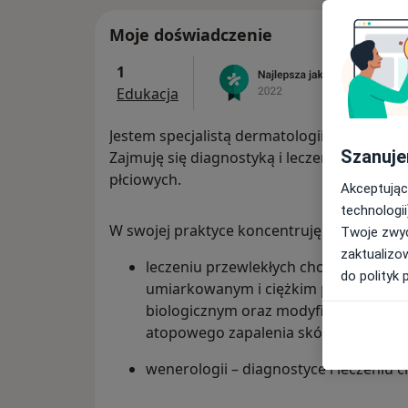
Moje doświadczenie
1
Edukacja
Jestem specjalistą dermatologii i wenerologi
Szanuje
Zajmuję się diagnostyką i leczeniem choró
płciowych.
Akceptując
technologii
W swojej praktyce koncentruję się na:
Twoje zwyc
zaktualizo
leczeniu przewlekłych chorób zapaln
do polityk 
umiarkowanym i ciężkim przebiegu, w
biologicznym oraz modyfikacji dotychc
atopowego zapalenia skóry, chorób p
wenerologii – diagnostyce i leczeniu