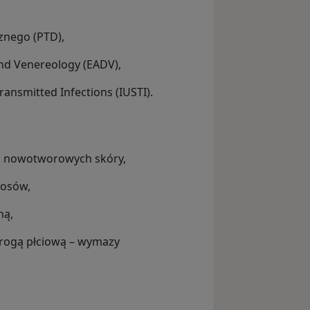
znego (PTD),
d Venereology (EADV),
ransmitted Infections (IUSTI).
i nowotworowych skóry,
łosów,
ną,
rogą płciową – wymazy