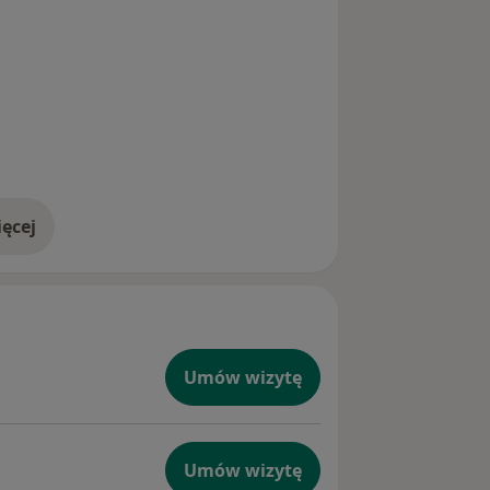
ęcej
doświadczeniu
Umów wizytę
Umów wizytę