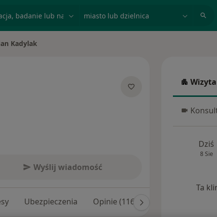
acja, badanie lub nazwisko
miasto lub dzielnica
an Kadylak
sto
Wizyta
Wizyta w
ecjalizacjach
Konsult
Konsulta
Dziś
8 Sie
Wyślij wiadomość
Ta kl
esy
Ubezpieczenia
Opinie (116)
Odpowiedzi na py