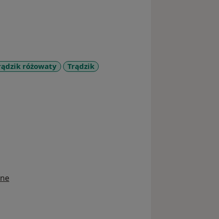
rądzik różowaty
Trądzik
s
ine