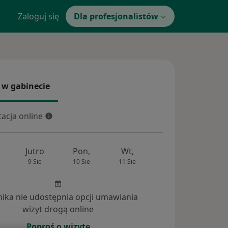
Zaloguj się
Dla profesjonalistów
 w gabinecie
 gabinecie
acja online
cja online
Jutro
Pon,
Wt,
Śr,
Czw
9 Sie
10 Sie
11 Sie
12 Sie
13 Si
inika nie udostępnia opcji umawiania
wizyt drogą online
tania (2)
Poproś o wizytę