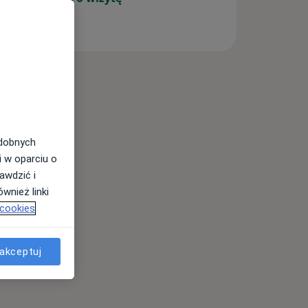
odobnych
i w oparciu o
awdzić i
wnież linki
 cookies
akceptuj