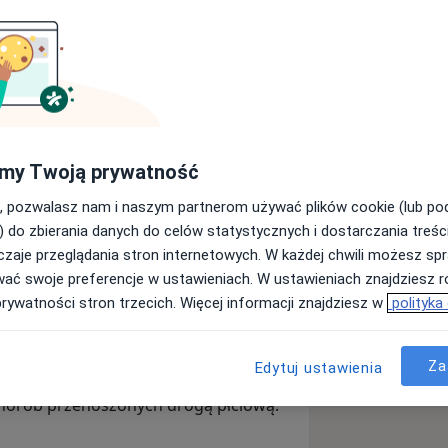
i.
my Twoją prywatność
b skóry, błon śluzowych oraz narządów
, pozwalasz nam i naszym partnerom używać plików cookie (lub p
) do zbierania danych do celów statystycznych i dostarczania treśc
zaje przeglądania stron internetowych. W każdej chwili możesz spr
wać swoje preferencje w ustawieniach. W ustawieniach znajdziesz ró
ych i autoimmunologicznych skóry o
prywatności stron trzecich. Więcej informacji znajdziesz w
polityka
 tym leczeniu systemowym i
zasowych terapii (m.in. łuszczycy,
ęcherzowych),
Za
Edytuj ustawienia
 chorób przenoszonych drogą płciową.