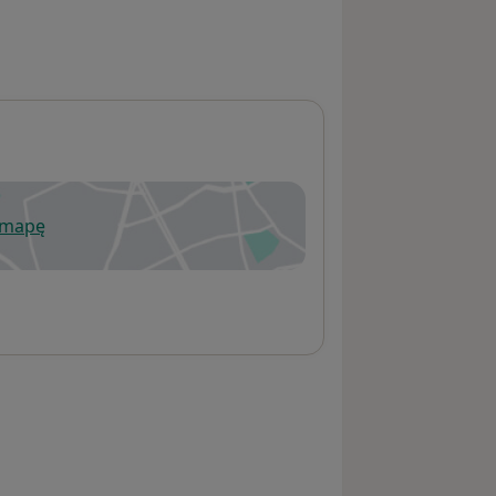
 mapę
wiera się w nowej karcie