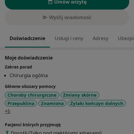
Umów wizytę
Wyślij wiadomość
Doświadczenie
Usługi i ceny
Adresy
Ubezpi
Moje doświadczenie
Zakres porad
Chirurgia ogólna
Główne obszary pomocy
Choroby chirurgiczne
Zmiany skórne
Przepuklina
Znamiona
Żylaki kończyn dolnych
a11y_sr_more_diseases
+5
Pacjenci których przyjmuję
Dorośli (Tylko pod niektórymi adresami)