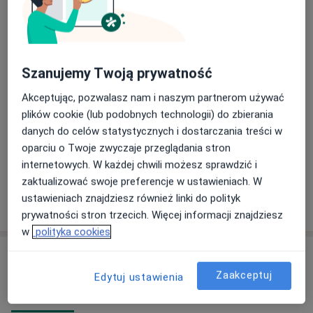
Od 675 zł
Szczegóły
Operacja skóry radykalne wycięcie
zmiany do 1.5 cm
Umów wizytę
Od 575 zł
Szczegóły
Szanujemy Twoją prywatność
Akceptując, pozwalasz nam i naszym partnerom używać
Nacięcie ropnia
plików cookie (lub podobnych technologii) do zbierania
Umów wizytę
Szczegóły
danych do celów statystycznych i dostarczania treści w
oparciu o Twoje zwyczaje przeglądania stron
+ 14 usług
internetowych. W każdej chwili możesz sprawdzić i
zaktualizować swoje preferencje w ustawieniach. W
ustawieniach znajdziesz również linki do polityk
W jaki sposób ustalane są ceny?
prywatności stron trzecich. Więcej informacji znajdziesz
w
polityka cookies
Adresy (2)
Zaakceptuj
Edytuj ustawienia
Adres 1
Adres 2