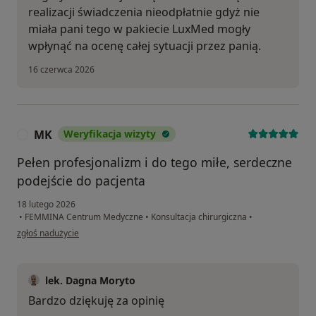
realizacji świadczenia nieodpłatnie gdyż nie
miała pani tego w pakiecie LuxMed mogły
wpłynąć na ocenę całej sytuacji przez panią.
16 czerwca 2026
MK
Weryfikacja wizyty
M
Pełen profesjonalizm i do tego miłe, serdeczne
podejście do pacjenta
18 lutego 2026
•
FEMMINA Centrum Medyczne
•
Konsultacja chirurgiczna
•
w opinii użytkownika MK
zgłoś nadużycie
lek. Dagna Moryto
Bardzo dziękuję za opinię