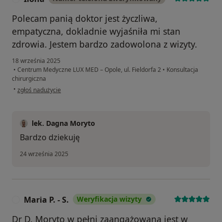
Polecam panią doktor jest życzliwa,
empatyczna, dokladnie wyjaśniła mi stan
zdrowia. Jestem bardzo zadowolona z wizyty.
18 września 2025
•
Centrum Medyczne LUX MED – Opole, ul. Fieldorfa 2
•
Konsultacja
chirurgiczna
w opinii użytkownika Ilona
•
zgłoś nadużycie
lek. Dagna Moryto
Bardzo dziekuję
24 września 2025
Maria P. - S.
Weryfikacja wizyty
M
Dr D. Moryto w pełni zaangażowana jest w