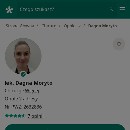
Me
Czego szukasz?
Strona Główna
Chirurg
Opole
Dagna Moryto
Zmień miasto
lek.
Dagna Moryto
O specjalizacjach
Chirurg
·
Więcej
Opole
2 adresy
Nr PWZ: 2632836
7 opinii