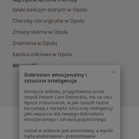
żylaki kończyn dolnych w Opolu
Choroby chirurgiczne w Opolu
Zmiany skórne w Opolu
Znamiona w Opolu
Kamica żółciowa w Opolu
Więcej (15)
Więcej w kategorii: Najczęście leczone chorob
Dobrostan emocjonalny i
sztuczna inteligencja
Niniejsza ankieta, przygotowana przez
zespół Patient Care Doctoralia, ma na celu
lepsze zrozumienie, w jaki sposób ludzie
korzystają z narzędzi sztucznej inteligencji
jako wsparcia dla swojego dobrostanu
Serwis
emocjonalnego i zdrowia psychicznego.
Regulamin
Udział w ankiecie jest anonimowy, a wyniki
Polityka prywatności pacjentów
będą analizowane i prezentowane