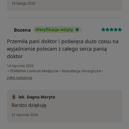
18 lutego 2026
Bozena
Weryfikacja wizyty
B
Przemiła pani doktor i poświęca dużo czasu na
wyjaśnienie polecam z całego serca panią
doktor
14 stycznia 2026
•
FEMMINA Centrum Medyczne
•
Konsultacja chirurgiczna
•
w opinii użytkownika Bozena
zgłoś nadużycie
lek. Dagna Moryto
Bardzo dziękuję
21 stycznia 2026