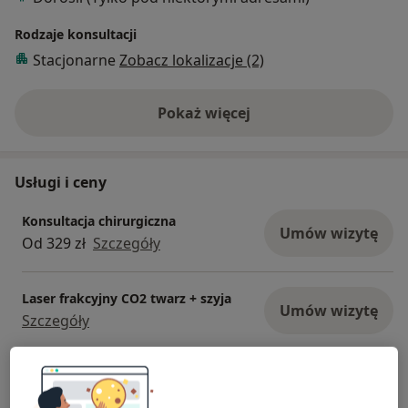
Rodzaje konsultacji
Stacjonarne
Zobacz lokalizacje (2)
Pokaż więcej
o doświadczeniu
Usługi i ceny
Konsultacja chirurgiczna
Umów wizytę
Od 329 zł
Szczegóły
Laser frakcyjny CO2 twarz + szyja
Umów wizytę
Szczegóły
Operacja skóry radykalne wycięcie
zmiany powyżej 1.5 cm
Umów wizytę