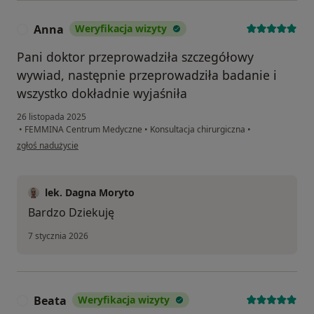
Anna
Weryfikacja wizyty
A
Pani doktor przeprowadziła szczegółowy
wywiad, następnie przeprowadziła badanie i
wszystko dokładnie wyjaśniła
26 listopada 2025
•
FEMMINA Centrum Medyczne
•
Konsultacja chirurgiczna
•
w opinii użytkownika Anna
zgłoś nadużycie
lek. Dagna Moryto
Bardzo Dziekuję
7 stycznia 2026
Beata
Weryfikacja wizyty
B