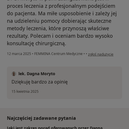
proces leczenia z profesjonalnym podejściem
do pacjenta. Ma miłe usposobienie i zależy jej
na udzieleniu pomocy dobierając skuteczne
metody leczenia, które przynoszą właściwe
rezultaty. Polecam i oceniam bardzo wysoko
konsultację chirurgiczną.
w opinii użytkownika Maria 
12 marca 2025
•
FEMMINA Centrum Medyczne
•
•
zgłoś nadużycie
lek. Dagna Moryto
Dziękuję bardzo za opinię
15 kwietnia 2025
Najczęściej zadawane pytania
Jaki jest zakres porad oferowanych przez Dagna