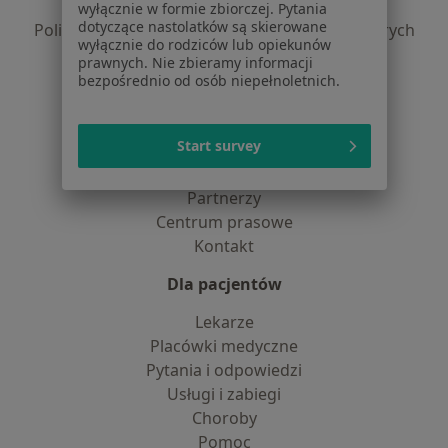
Polityka prywatności profesjonalistów
wyłącznie w formie zbiorczej. Pytania
dotyczące nastolatków są skierowane
Polityka prywatności dla profesjonalistów, których
wyłącznie do rodziców lub opiekunów
dane pozyskaliśmy samodzielnie
prawnych. Nie zbieramy informacji
Polityka cookies
bezpośrednio od osób niepełnoletnich.
Jak działają wyniki wyszukiwania
Dostępność
Start survey
O nas
Praca
Rekrutujemy!
Partnerzy
Centrum prasowe
Kontakt
Dla pacjentów
Lekarze
Placówki medyczne
Pytania i odpowiedzi
Usługi i zabiegi
Choroby
Pomoc