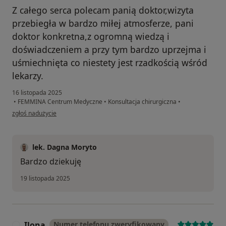
Z całego serca polecam panią doktor,wizyta
przebiegła w bardzo miłej atmosferze, pani
doktor konkretna,z ogromną wiedzą i
doświadczeniem a przy tym bardzo uprzejma i
uśmiechnięta co niestety jest rzadkością wśród
lekarzy.
16 listopada 2025
•
FEMMINA Centrum Medyczne
•
Konsultacja chirurgiczna
•
w opinii użytkownika Beata
zgłoś nadużycie
lek. Dagna Moryto
Bardzo dziekuję
19 listopada 2025
Ilona
Numer telefonu zweryfikowany
I