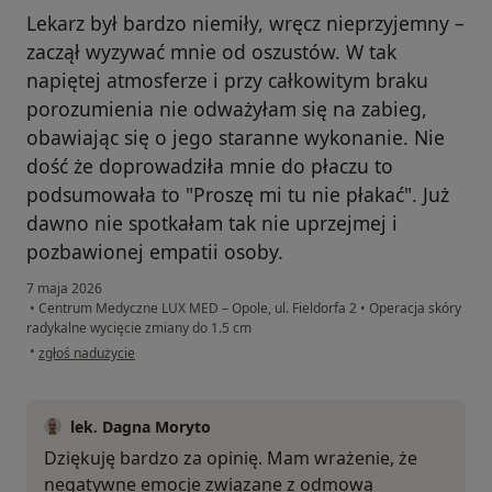
Lekarz był bardzo niemiły, wręcz nieprzyjemny –
zaczął wyzywać mnie od oszustów. W tak
napiętej atmosferze i przy całkowitym braku
porozumienia nie odważyłam się na zabieg,
obawiając się o jego staranne wykonanie. Nie
dość że doprowadziła mnie do płaczu to
podsumowała to "Proszę mi tu nie płakać". Już
dawno nie spotkałam tak nie uprzejmej i
pozbawionej empatii osoby.
7 maja 2026
•
Centrum Medyczne LUX MED – Opole, ul. Fieldorfa 2
•
Operacja skóry
radykalne wycięcie zmiany do 1.5 cm
w opinii użytkownika Z
•
zgłoś nadużycie
lek. Dagna Moryto
Dziękuję bardzo za opinię. Mam wrażenie, że
negatywne emocje związane z odmową