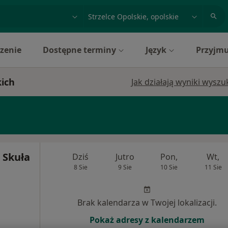
acja, badanie lub nazwisko
miasto lub dzielnica
zenie
Dostępne terminy
Język
Przyjmu
kich
Jak działają wyniki wysz
 Skuła
Dziś
Jutro
Pon,
Wt,
8 Sie
9 Sie
10 Sie
11 Sie
Brak kalendarza w Twojej lokalizacji.
Pokaż adresy z kalendarzem