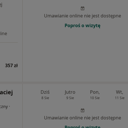
j
Umawianie online nie jest dostępne
Poproś o wizytę
ine
357 zł
aciej
Dziś
Jutro
Pon,
Wt,
8 Sie
9 Sie
10 Sie
11 Sie
·
czny
Umawianie online nie jest dostępne
Poproś o wizytę