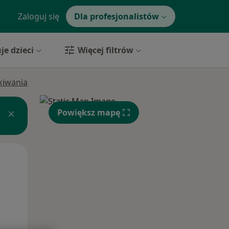
Zaloguj się
Dla profesjonalistów
je dzieci
Więcej filtrów
ukiwania
Powiększ mapę
Śr,
Czw,
Pt,
12 Sie
13 Sie
14 Sie