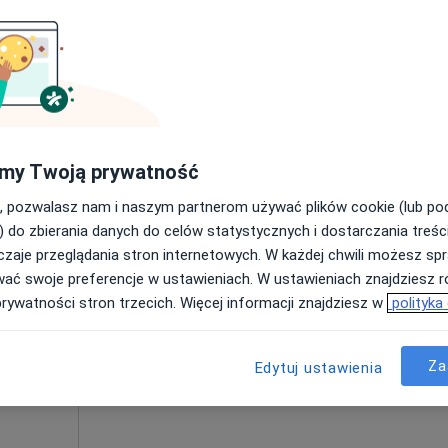
•
Mapa
rak ceny
my Twoją prywatność
ie, opolskie, w obszarach bliskich Twojemu wyszukiwaniu.
, pozwalasz nam i naszym partnerom używać plików cookie (lub p
) do zbierania danych do celów statystycznych i dostarczania treśc
Dziś
Jutro
Pon,
Wt,
zaje przeglądania stron internetowych. W każdej chwili możesz spr
8 Sie
9 Sie
10 Sie
11 Sie
ysława
wać swoje preferencje w ustawieniach. W ustawieniach znajdziesz ró
prywatności stron trzecich. Więcej informacji znajdziesz w
polityka
, Lekarz
Umawianie online nie jest dostępne
cyny
Poproś o wizytę
Za
Edytuj ustawienia