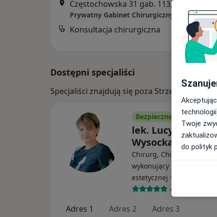
Częstochowska 31 gab. 113, pierwsze piętro, Ozimek
Prywatny Gabinet Chirurgiczny
Konsultacja chirurgiczna
B
Dostępni specjaliści
Szanuje
Specjaliści znajdują się poza Strzelce Opolsk
Akceptując
technologii
Bezpieczne płatności
Twoje zwyc
lek. Lucyna Wład
zaktualizo
Wysocka
do polityk 
Chirurg, Chirurg dziecięcy
wykonujący zabiegi medy
·
Więcej
estetycznej
42 opinie
Adres 1
Adres 2
Adres 3