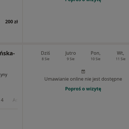
200 zł
ńska-
Dziś
Jutro
Pon,
Wt,
8 Sie
9 Sie
10 Sie
11 Sie
cyny
Umawianie online nie jest dostępne
Poproś o wizytę
 4
Adres 5
Online