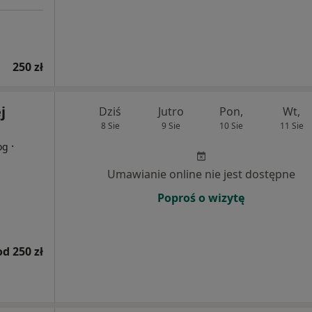
250 zł
j
Dziś
Jutro
Pon,
Wt,
8 Sie
9 Sie
10 Sie
11 Sie
·
og
Umawianie online nie jest dostępne
Poproś o wizytę
od 250 zł