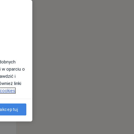
odobnych
i w oparciu o
Śr,
Czw,
Pt,
awdzić i
12 Sie
13 Sie
14 Sie
wnież linki
 cookies
akceptuj