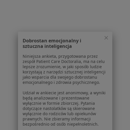
Serwis
Regulamin
Dobrostan emocjonalny i
Polityka prywatności pacjentów
sztuczna inteligencja
Polityka prywatności profesjonalistów
Niniejsza ankieta, przygotowana przez
Polityka prywatności dla profesjonalistów, których
zespół Patient Care Doctoralia, ma na celu
dane pozyskaliśmy samodzielnie
lepsze zrozumienie, w jaki sposób ludzie
korzystają z narzędzi sztucznej inteligencji
Polityka cookies
jako wsparcia dla swojego dobrostanu
Jak działają wyniki wyszukiwania
emocjonalnego i zdrowia psychicznego.
Dostępność
Udział w ankiecie jest anonimowy, a wyniki
O nas
będą analizowane i prezentowane
Praca
Rekrutujemy!
wyłącznie w formie zbiorczej. Pytania
Partnerzy
dotyczące nastolatków są skierowane
wyłącznie do rodziców lub opiekunów
Centrum prasowe
prawnych. Nie zbieramy informacji
Kontakt
bezpośrednio od osób niepełnoletnich.