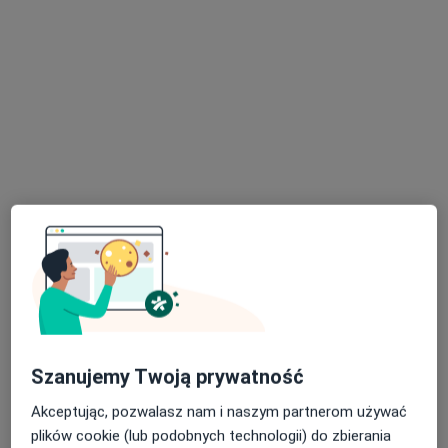
Brak dostępnych specjalistów z wolnymi terminami w tym centrum medycznym.
Pokaż profil
dr n. med. Jakub Palacz
·
Więcej
Chirurg naczyniowy, Chirurg, Angiochirurg
99 opinii
Szanujemy Twoją prywatność
Adres 1
Adres 2
Akceptując, pozwalasz nam i naszym partnerom używać
plików cookie (lub podobnych technologii) do zbierania
Częstochowska 50, Opole
•
Mapa