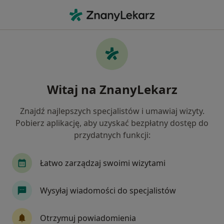
Me
Owrzodzenia Podudzi • Opole, opolskie
Filtry
• 1
Ubezpieczenie
Map
Owrzodzenia podudzi specjaliści w Opolu
Witaj na ZnanyLekarz
Jak działają wyniki wyszukiwania
Znajdź najlepszych specjalistów i umawiaj wizyty.
Pobierz aplikację, aby uzyskać bezpłatny dostęp do
Jakiego specjalisty szukasz?
przydatnych funkcji:
Chirurg
Chirurg naczyniowy
Ginekolog
Łatwo zarządzaj swoimi wizytami
Wysyłaj wiadomości do specjalistów
Otrzymuj powiadomienia