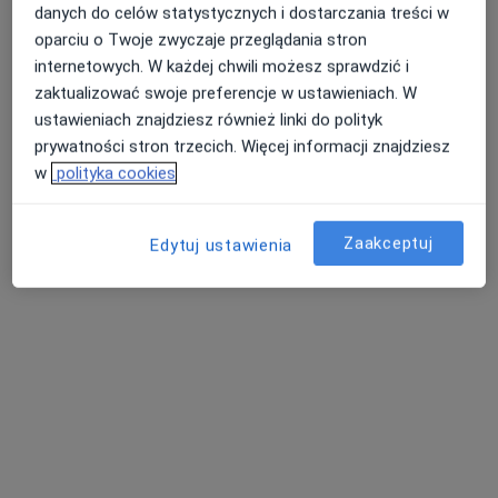
danych do celów statystycznych i dostarczania treści w
PanMedica
oparciu o Twoje zwyczaje przeglądania stron
Konsultacja chirurga naczyniowego
250 zł
internetowych. W każdej chwili możesz sprawdzić i
Specjalista nie oferuje umawiania online pod tym adresem.
zaktualizować swoje preferencje w ustawieniach. W
ustawieniach znajdziesz również linki do polityk
Poproś o wizytę
prywatności stron trzecich. Więcej informacji znajdziesz
w
polityka cookies
Zaakceptuj
Edytuj ustawienia
lek. Małgorzata Ziółkowska
·
Więcej
Chirurg, Bariatra, Chirurg naczyniowy
80 opinii
Adres 1
Adres 2
Adres 3