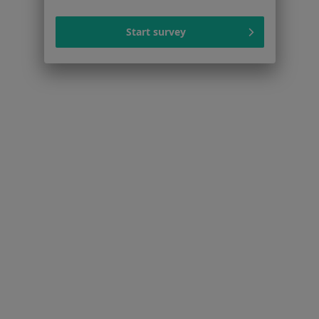
Dla pacjentów
Lekarze
Start survey
Placówki medyczne
Pytania i odpowiedzi
Usługi i zabiegi
Choroby
Pomoc
Aplikacje mobilne
Blog dla pacjentów
Dla profesjonalistów
Cennik
Dla lekarzy
Dla placówek medycznych
Noa Notes
nowość
Baza wiedzy
Centrum Pomocy dla Specjalisty