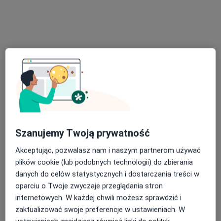
dr n. med. Marcin Skuła
·
Więcej
Chirurg
101 opinii
Adres 1
Adres 2
Częstochowska 50, Opole
•
Mapa
PanMedica
Konsultacja chirurgiczna
Brak ceny
Specjalista nie oferuje umawiania online pod tym adresem.
Szanujemy Twoją prywatność
Poproś o wizytę
Akceptując, pozwalasz nam i naszym partnerom używać
plików cookie (lub podobnych technologii) do zbierania
danych do celów statystycznych i dostarczania treści w
oparciu o Twoje zwyczaje przeglądania stron
internetowych. W każdej chwili możesz sprawdzić i
zaktualizować swoje preferencje w ustawieniach. W