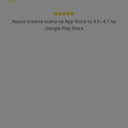
Słowicza 98, Kluczbork
•
Mapa
Patrycja Zalewska Medical Center
Konsultacja chirurgiczna
Brak ceny
Nasza średnia ocena na App Store to 4.9 i 4.1 na
Specjalista nie oferuje umawiania online pod tym adresem.
Google Play Store
Poproś o wizytę
dr n. med. Józef Donocik
·
Więcej
Chirurg
11 opinii