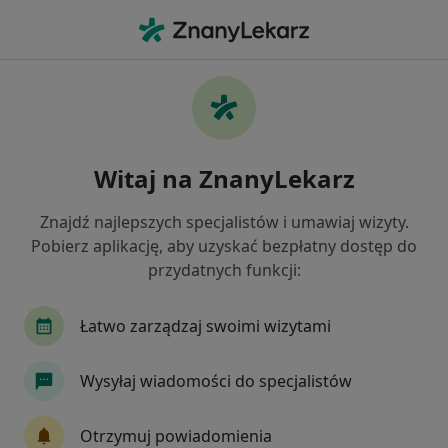
Me
Chirurg • Olesno, opolskie
Filtry
Mapa
Polecani chirurdzy w Oleśnie
Witaj na ZnanyLekarz
Jak działają wyniki wyszukiwania
Znajdź najlepszych specjalistów i umawiaj wizyty.
Pobierz aplikację, aby uzyskać bezpłatny dostęp do
przydatnych funkcji:
Łatwo zarządzaj swoimi wizytami
Wysyłaj wiadomości do specjalistów
Emil Jabłoński
Chirurg
Otrzymuj powiadomienia