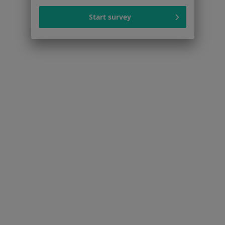
Chirurdzy w Częstochowie
Start survey
Chirurdzy w Opolu
Chirurdzy w Lublińcu
Chirurdzy w Wieluniu
Chirurdzy w Kluczborku
Więcej (13)
Więcej w kategorii: W pobliżu Oleśna
Strona Główna
Chirurg
Olesno
Zmień miasto
Serwis