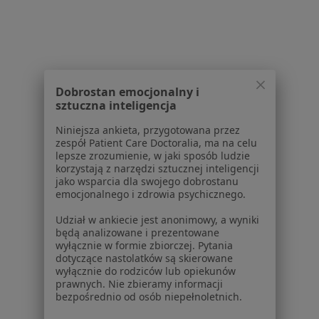
Janusz Hrehorów
Dobrostan emocjonalny i
Chirurg
sztuczna inteligencja
4 opinie
Niniejsza ankieta, przygotowana przez
zespół Patient Care Doctoralia, ma na celu
ul. Damrota 35, Kluczbork
•
Mapa
lepsze zrozumienie, w jaki sposób ludzie
Gabinet Lekarski
korzystają z narzędzi sztucznej inteligencji
jako wsparcia dla swojego dobrostanu
Specjalista nie oferuje umawiania online pod tym adresem.
emocjonalnego i zdrowia psychicznego.
Poproś o wizytę
Udział w ankiecie jest anonimowy, a wyniki
będą analizowane i prezentowane
wyłącznie w formie zbiorczej. Pytania
dotyczące nastolatków są skierowane
wyłącznie do rodziców lub opiekunów
Powiązane wyszukiwania
|
Oferty pracy - Chirurg
prawnych. Nie zbieramy informacji
bezpośrednio od osób niepełnoletnich.
W pobliżu Oleśna