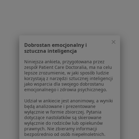
Konsultacja fizjoterapeutyczna
145 zł
Pokaż więcej usług
lek. Adam Henryk
lek. Marcin Kołodziej
lek. Mateusz
Wilkos
chirurg plastyczny
Jankowski
Dobrostan emocjonalny i
urolog
ortopeda
sztuczna inteligencja
Niniejsza ankieta, przygotowana przez
Zobacz wszystkich 9 specjalistów
zespół Patient Care Doctoralia, ma na celu
Brak dostępnych specjalistów z wolnymi terminami w tym centrum medycznym.
lepsze zrozumienie, w jaki sposób ludzie
korzystają z narzędzi sztucznej inteligencji
jako wsparcia dla swojego dobrostanu
Pokaż profil
emocjonalnego i zdrowia psychicznego.
Udział w ankiecie jest anonimowy, a wyniki
będą analizowane i prezentowane
1
2
wyłącznie w formie zbiorczej. Pytania
dotyczące nastolatków są skierowane
wyłącznie do rodziców lub opiekunów
Powiązane wyszukiwania
prawnych. Nie zbieramy informacji
bezpośrednio od osób niepełnoletnich.
Schorzenia w Szczecinie