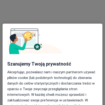
Wawrzyniaka 6c/1, Szczecin
•
Mapa
NOVAMEDIC
Konsultacja chirurgiczna
250 zł
Specjalista nie oferuje umawiania online pod tym adresem.
Poproś o wizytę
Szanujemy Twoją prywatność
Akceptując, pozwalasz nam i naszym partnerom używać
plików cookie (lub podobnych technologii) do zbierania
dr n. med. Anna Falkowska-Śliwa
danych do celów statystycznych i dostarczania treści w
oparciu o Twoje zwyczaje przeglądania stron
Radiolog
internetowych. W każdej chwili możesz sprawdzić i
95 opinii
zaktualizować swoje preferencje w ustawieniach. W
Adres 1
Adres 2
Adres 3