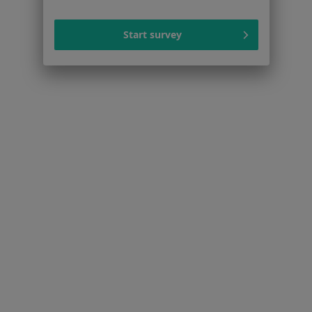
Cukrzyca w Szczecinie
Start survey
Nadciśnienie tętnicze w Szczecinie
Otyłość w Szczecinie
Cukrzyca ciążowa w Szczecinie
Cukrzyca typu 2 w Szczecinie
Więcej (15)
Więcej w kategorii: Schorzenia w Szczecinie
Strona Główna
Choroby
Żylaki
Szczecin
Zmień miasto
Zmień miast
Serwis