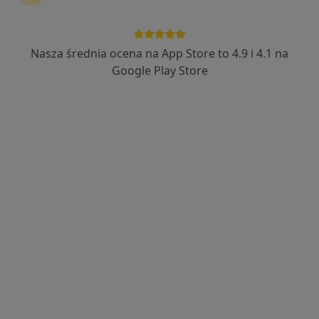
Nasza średnia ocena na App Store to 4.9 i 4.1 na
lek. Barbara Fiega-Surma
Google Play Store
·
Więcej
Lekarz rodzinny
7 opinii
Jacka Malczewskiego 26, Szczecin
•
Mapa
Centrum Medyczne Medicover Szczecin, ul. Malczewskiego 26
Konsultacja internistyczna
od 250 zł
Specjalista nie oferuje umawiania online pod tym adresem.
Poproś o wizytę