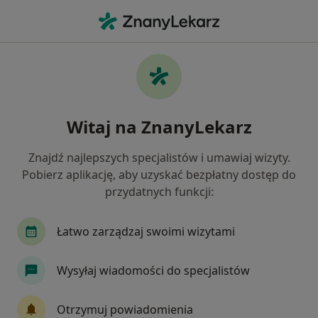
Me
Żylaki • Szczecin, zachodniopomorskie
Filtry
• 1
Ubezpieczenie
Map
Żylaki specjaliści w Szczecinie
Witaj na ZnanyLekarz
Jak działają wyniki wyszukiwania
Znajdź najlepszych specjalistów i umawiaj wizyty.
Pobierz aplikację, aby uzyskać bezpłatny dostęp do
Jakiego specjalisty szukasz?
przydatnych funkcji:
Chirurg
Radiolog
Internista
Dermato
Łatwo zarządzaj swoimi wizytami
Wysyłaj wiadomości do specjalistów
Otrzymuj powiadomienia