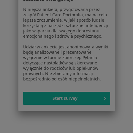
Niniejsza ankieta, przygotowana przez
zespół Patient Care Doctoralia, ma na celu
1
2
3
lepsze zrozumienie, w jaki sposób ludzie
korzystają z narzędzi sztucznej inteligencji
jako wsparcia dla swojego dobrostanu
Powiązane wyszukiwania
emocjonalnego i zdrowia psychicznego.
Schorzenia w Olsztynie
Udział w ankiecie jest anonimowy, a wyniki
Nadciśnienie tętnicze w Olsztynie
będą analizowane i prezentowane
wyłącznie w formie zbiorczej. Pytania
Choroby nerek w Olsztynie
dotyczące nastolatków są skierowane
wyłącznie do rodziców lub opiekunów
Miażdżyca w Olsztynie
prawnych. Nie zbieramy informacji
bezpośrednio od osób niepełnoletnich.
Nadciśnienie w Olsztynie
Zaburzenia rytmu serca w Olsztynie
Start survey
Więcej (15)
Więcej w kategorii: Schorzenia w Olsztynie
Strona Główna
Choroby
Zwyrodnienie Stawów
Zmień mias