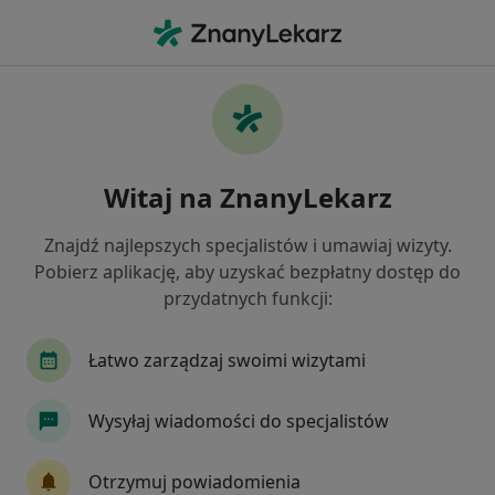
Me
Zwyrodnienie Stawów • Olsztyn, warmińsko-mazurskie
Filtry
• 1
Ubezpieczenie
Map
Zwyrodnienie stawów specjaliści w
Witaj na ZnanyLekarz
Olsztynie
Jak działają wyniki wyszukiwania
Znajdź najlepszych specjalistów i umawiaj wizyty.
Pobierz aplikację, aby uzyskać bezpłatny dostęp do
przydatnych funkcji:
Jakiego specjalisty szukasz?
Ortopeda
Fizjoterapeuta
Chirurg
Gi
Łatwo zarządzaj swoimi wizytami
Wysyłaj wiadomości do specjalistów
Otrzymuj powiadomienia