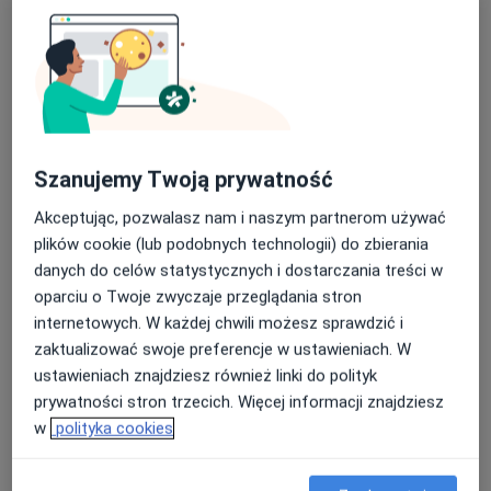
Szanujemy Twoją prywatność
Akceptując, pozwalasz nam i naszym partnerom używać
lek. Marek Szwabowicz
plików cookie (lub podobnych technologii) do zbierania
·
Więcej
Ortopeda
danych do celów statystycznych i dostarczania treści w
146 opinii
oparciu o Twoje zwyczaje przeglądania stron
Leśna 14 lok. 2H, Olsztyn
•
Mapa
internetowych. W każdej chwili możesz sprawdzić i
Praktyka Ortopedyczna Marek Szwabowicz
zaktualizować swoje preferencje w ustawieniach. W
Konsultacja ortopedyczna
300 zł
ustawieniach znajdziesz również linki do polityk
prywatności stron trzecich. Więcej informacji znajdziesz
Specjalista nie oferuje umawiania online pod tym adresem.
w
polityka cookies
Poproś o wizytę