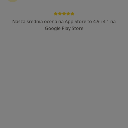
Nasza średnia ocena na App Store to 4.9 i 4.1 na
Google Play Store
Bezpieczne płatności
mgr Michał Szymański
·
Więcej
Fizjoterapeuta
74 opinie
Gębika 10B, Olsztyn
•
Mapa
Fizjoterapia i Akupunktura Michał Szymański
Konsultacja fizjoterapeutyczna
350 zł
Specjalista nie oferuje umawiania online pod tym adresem.
Poproś o wizytę