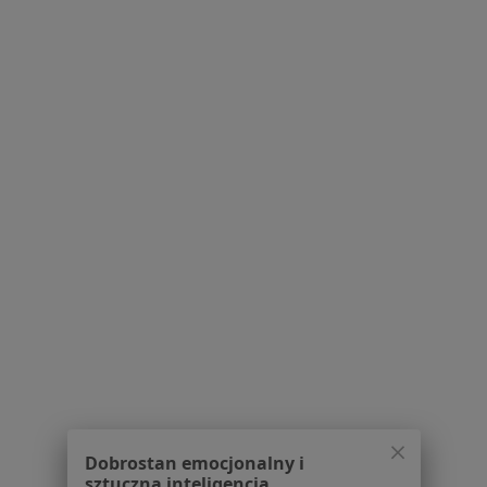
mgr Stanisław Kondracki
·
Więcej
Fizjoterapeuta
63 opinie
Gietkowska 10, Olsztyn
•
Mapa
MedBox 3.0 Klinika Zdrowia i Ruchu
Badania kręgosłupa
Darmowa usługa
Specjalista nie oferuje umawiania online pod tym adresem.
Dobrostan emocjonalny i
Poproś o wizytę
sztuczna inteligencja