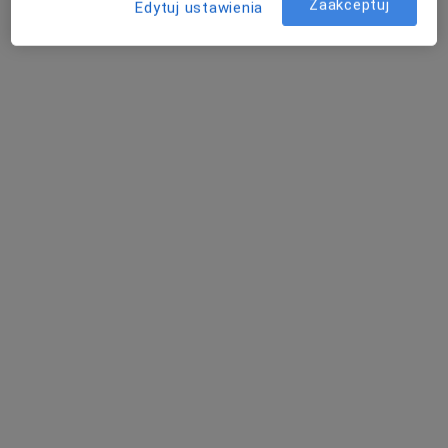
Zaakceptuj
Edytuj ustawienia
mgr Karolina Dołęgowska-Swakowska
·
Więcej
Fizjoterapeuta
8 opinii
Leśna 16 MIA BELLA, Olsztyn
•
Mapa
RehaPunkt Gabinet Rehabilitacji Karolina Dołegowska-Swakowska
Fizjoterapia stawów skroniowo-żuchwowych
250 zł
Specjalista nie oferuje umawiania online pod tym adresem.
Poproś o wizytę