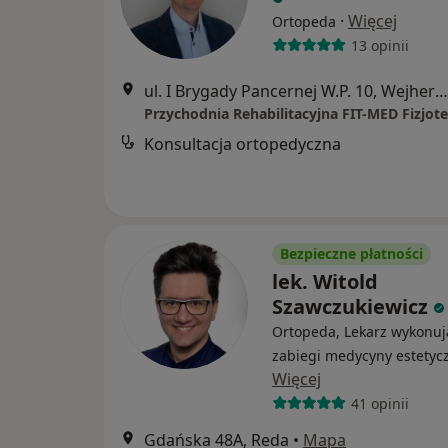
·
Więcej
Ortopeda
13 opinii
ul. I Brygady Pancernej W.P. 10, Wejherowo
Konsultacja ortopedyczna
Bezpieczne płatności
lek. Witold
Szawczukiewicz
Ortopeda, Lekarz wykonuj
zabiegi medycyny estetyc
Więcej
41 opinii
Gdańska 48A, Reda
•
Mapa