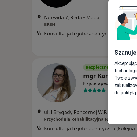
Norwida 7, Reda
•
Mapa
BREH
Konsultacja
Szanuje
Akceptując
Bezpieczne płatności
technologii
mgr Karolina Ok
Twoje zwyc
·
Więcej
Fizjoterapeuta
zaktualizo
36 opinii
do polityk 
ul. I Brygady Pancernej W.P. 10, Wejherowo
Konsultacj