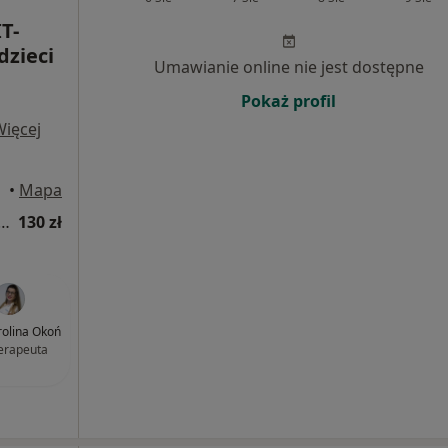
T-
dzieci
Umawianie online nie jest dostępne
Pokaż profil
Więcej
•
Mapa
a fizjoterapeutyczna (kolejna wizyta)
130 zł
olina Okoń
terapeuta