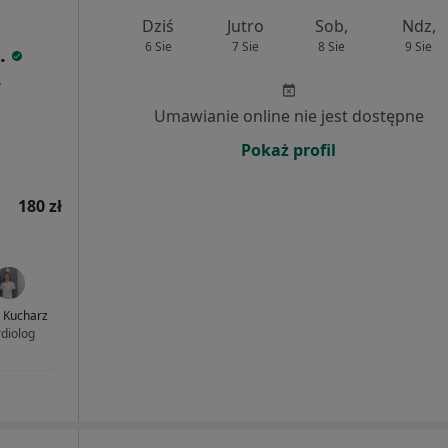
Dziś
Jutro
Sob,
Ndz,
6 Sie
7 Sie
8 Sie
9 Sie
.
,
Umawianie online nie jest dostępne
Pokaż profil
180 zł
 Kucharz
rdiolog