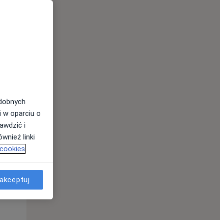
odobnych
Pon,
Wt,
Śr,
i w oparciu o
10 Sie
11 Sie
12 Sie
awdzić i
wnież linki
 cookies
akceptuj