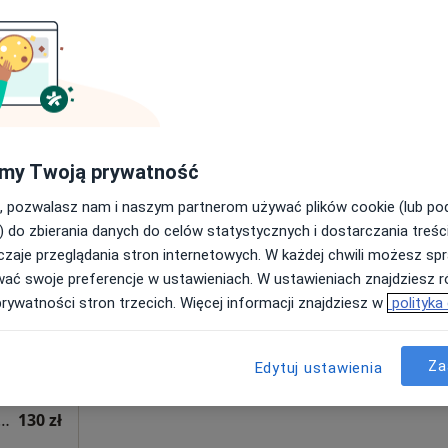
Poproś o wizytę
 fizjoterapeutyczna (pierwsza wizyta)
200 zł
my Twoją prywatność
, pozwalasz nam i naszym partnerom używać plików cookie (lub p
Dziś
Jutro
Sob,
Ndz,
) do zbierania danych do celów statystycznych i dostarczania treśc
6 Sie
7 Sie
8 Sie
9 Sie
oń
zaje przeglądania stron internetowych. W każdej chwili możesz spr
wać swoje preferencje w ustawieniach. W ustawieniach znajdziesz ró
prywatności stron trzecich. Więcej informacji znajdziesz w
polityka
Umawianie online nie jest dostępne
Poproś o wizytę
•
Mapa
Za
Edytuj ustawienia
Przychodnia Rehabilitacyjna FIT-MED Fizjoterapia dzieci i dorosłych
a fizjoterapeutyczna (kolejna wizyta)
130 zł