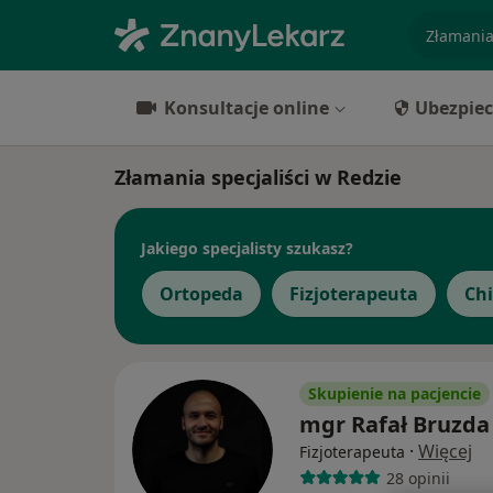
specjaliz
Konsultacje online
Ubezpiec
Złamania specjaliści w Redzie
Jakiego specjalisty szukasz?
Ortopeda
Fizjoterapeuta
Ch
Skupienie na pacjencie
mgr Rafał Bruzda
·
Więcej
Fizjoterapeuta
28 opinii