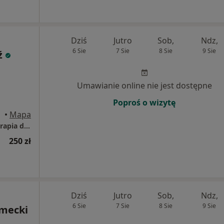
Dziś
Jutro
Sob,
Ndz,
6 Sie
7 Sie
8 Sie
9 Sie
ź
Umawianie online nie jest dostępne
Poproś o wizytę
•
Mapa
Przychodnia Rehabilitacyjna FIT-MED Fizjoterapia dzieci i dorosłych
250 zł
Dziś
Jutro
Sob,
Ndz,
6 Sie
7 Sie
8 Sie
9 Sie
emecki