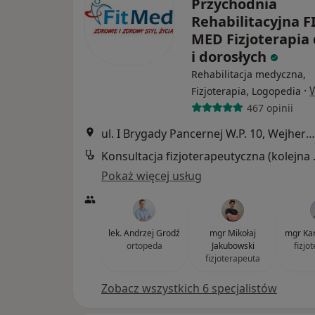
Przychodnia
Rehabilitacyjna FI
MED Fizjoterapia 
i dorosłych
Rehabilitacja medyczna,
·
Fizjoterapia, Logopedia
467 opinii
ul. I Brygady Pancernej W.P. 10, Wejherowo
Konsultacj
Pokaż więcej usług
lek. Andrzej Grodź
mgr Mikołaj
mgr Kar
ortopeda
Jakubowski
fizjo
fizjoterapeuta
Zobacz wszystkich 6 specjalistów