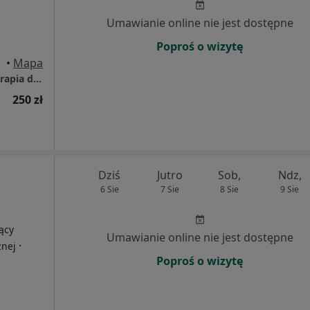
Umawianie online nie jest dostępne
Poproś o wizytę
•
Mapa
Przychodnia Rehabilitacyjna FIT-MED Fizjoterapia dzieci i dorosłych
250 zł
Dziś
Jutro
Sob,
Ndz,
6 Sie
7 Sie
8 Sie
9 Sie
ący
Umawianie online nie jest dostępne
·
znej
Poproś o wizytę