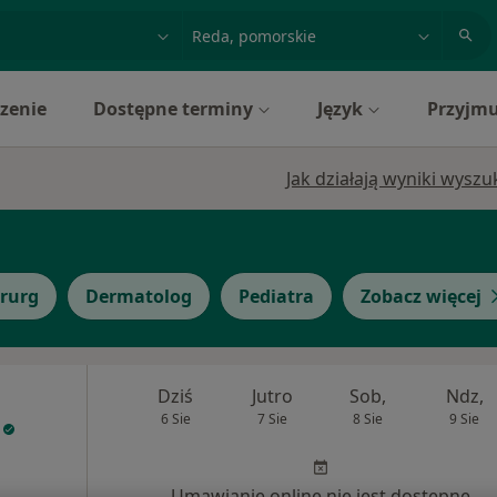
acja, badanie lub nazwisko
miasto lub dzielnica
zenie
Dostępne terminy
Język
Przyjmu
Jak działają wyniki wysz
irurg
Dermatolog
Pediatra
Zobacz więcej
Dziś
Jutro
Sob,
Ndz,
6 Sie
7 Sie
8 Sie
9 Sie
Umawianie online nie jest dostępne