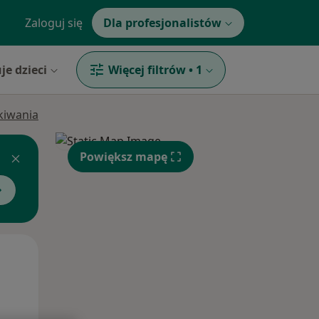
Zaloguj się
Dla profesjonalistów
je dzieci
Więcej filtrów
•
1
ukiwania
Powiększ mapę
Pon,
Wt,
Śr,
10 Sie
11 Sie
12 Sie