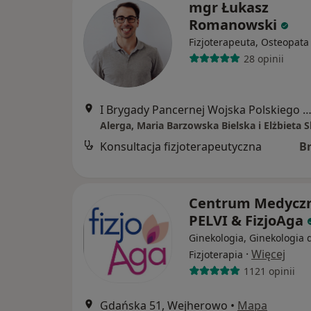
mgr Łukasz
Romanowski
Fizjoterapeuta, Osteopata
28 opinii
I Brygady Pancernej Wojska Polskiego 10, Wejhe
Alerga, Maria Barzowska Bielska i Elżbieta S
Konsultacja fizjoterapeutyczna
B
Centrum Medycz
PELVI & FizjoAga
Ginekologia, Ginekologia d
·
Więcej
Fizjoterapia
1121 opinii
Gdańska 51, Wejherowo
•
Mapa