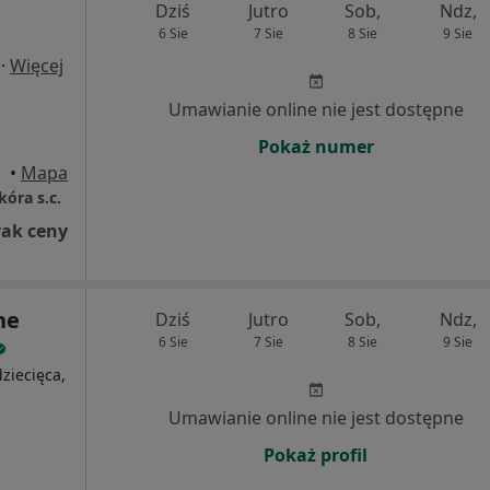
Dziś
Jutro
Sob,
Ndz,
6 Sie
7 Sie
8 Sie
9 Sie
·
Więcej
Umawianie online nie jest dostępne
Pokaż numer
rowo
•
Mapa
kóra s.c.
rak ceny
ne
Dziś
Jutro
Sob,
Ndz,
6 Sie
7 Sie
8 Sie
9 Sie
ziecięca,
Umawianie online nie jest dostępne
Pokaż profil