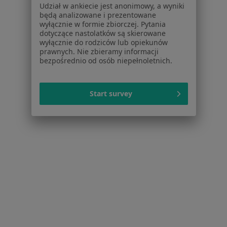
Udział w ankiecie jest anonimowy, a wyniki
Pomoc
będą analizowane i prezentowane
Aplikacje mobilne
wyłącznie w formie zbiorczej. Pytania
Blog dla pacjentów
dotyczące nastolatków są skierowane
wyłącznie do rodziców lub opiekunów
Dla profesjonalistów
prawnych. Nie zbieramy informacji
bezpośrednio od osób niepełnoletnich.
Cennik
Dla lekarzy
Dla placówek medycznych
Start survey
Noa Notes
nowość
Baza wiedzy
Centrum Pomocy dla Specjalisty
Kontakt
ZnanyLekarz - Strona główna
ZnanyLekarz Sp. z o.o.
ul. Kolejowa 5/7
01-217 Warszawa, Polska
NIP: ⁠7010224868