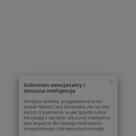
Polityka prywatności pacjentów
Polityka prywatności profesjonalistów
Polityka prywatności dla profesjonalistów, których
dane pozyskaliśmy samodzielnie
Polityka cookies
Jak działają wyniki wyszukiwania
Dostępność
O nas
Praca
Rekrutujemy!
Partnerzy
Centrum prasowe
Kontakt
Dobrostan emocjonalny i
sztuczna inteligencja
Dla pacjentów
Niniejsza ankieta, przygotowana przez
Lekarze
zespół Patient Care Doctoralia, ma na celu
Placówki medyczne
lepsze zrozumienie, w jaki sposób ludzie
korzystają z narzędzi sztucznej inteligencji
Pytania i odpowiedzi
jako wsparcia dla swojego dobrostanu
Usługi i zabiegi
emocjonalnego i zdrowia psychicznego.
Choroby