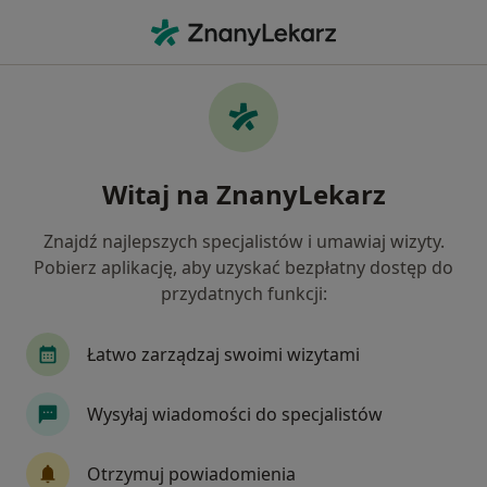
Me
Złamania • Kartuzy, pomorskie
Filtry
• 1
Mapa
Złamania specjaliści w Kartuzach
Witaj na ZnanyLekarz
Jak działają wyniki wyszukiwania
Znajdź najlepszych specjalistów i umawiaj wizyty.
Pobierz aplikację, aby uzyskać bezpłatny dostęp do
Jakiego specjalisty szukasz?
przydatnych funkcji:
Fizjoterapeuta
Chirurg
Ortopeda
De
Łatwo zarządzaj swoimi wizytami
Wysyłaj wiadomości do specjalistów
Otrzymuj powiadomienia