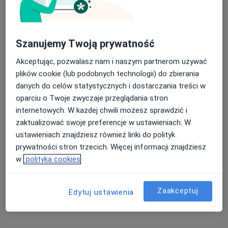
Szanujemy Twoją prywatność
Akceptując, pozwalasz nam i naszym partnerom używać
Fizjoterapeuta Movement
plików cookie (lub podobnych technologii) do zbierania
·
Więcej
Fizjoterapia, Osteopatia, Rehabilitacja medyczna
danych do celów statystycznych i dostarczania treści w
150 opinii
oparciu o Twoje zwyczaje przeglądania stron
internetowych. W każdej chwili możesz sprawdzić i
Marszałka Piłsudskiego 43/3 Szkoła Rodzenia Blisko, Kartuzy
•
Mapa
zaktualizować swoje preferencje w ustawieniach. W
Masaż kobiet w ciąży
180 zł
ustawieniach znajdziesz również linki do polityk
Pokaż więcej usług
prywatności stron trzecich. Więcej informacji znajdziesz
w
polityka cookies
mgr Roksana
Zaakceptuj
Edytuj ustawienia
Jędrzejczyk
fizjoterapeuta
Brak dostępnych specjalistów z wolnymi terminami w tym centrum medycznym.