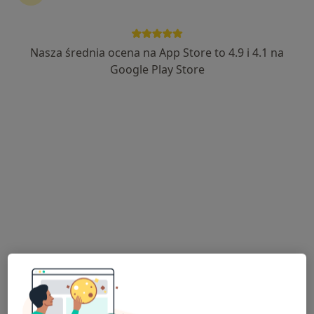
Nasza średnia ocena na App Store to 4.9 i 4.1 na
mgr Roksana Jędrzejczyk
Google Play Store
·
Więcej
Fizjoterapeuta
75 opinii
Adres
Online
Marszałka Piłsudskiego 43/3 Szkoła Rodzenia Blisko, Kartuzy
•
Mapa
Fizjoterapeuta Movement
Diagnostyka + Terapia Manualna + Igłoterapia
200 zł
Specjalista nie oferuje umawiania online pod tym adresem.
Poproś o wizytę