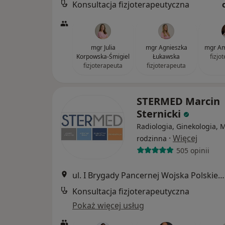
Konsultacja fizjoterapeutyczna
mgr Julia
mgr Agnieszka
mgr Am
Korpowska-Śmigiel
Łukawska
fizjo
fizjoterapeuta
fizjoterapeuta
STERMED Marcin
Sternicki
Radiologia, Ginekologia,
·
Więcej
rodzinna
505 opinii
ul. I Brygady Pancernej Wojska Polskiego 36, Wejherowo
Konsultacja fizjoterapeutyczna
Pokaż więcej usług