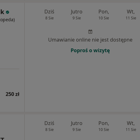
ek
Dziś
Jutro
Pon,
Wt,
8 Sie
9 Sie
10 Sie
11 Sie
rtopeda)
Umawianie online nie jest dostępne
Poproś o wizytę
250 zł
Dziś
Jutro
Pon,
Wt,
8 Sie
9 Sie
10 Sie
11 Sie
T-