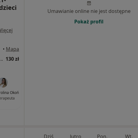
dzieci
Umawianie online nie jest dostępne
Pokaż profil
Więcej
•
Mapa
a fizjoterapeutyczna (kolejna wizyta)
130 zł
olina Okoń
terapeuta
Dziś
Jutro
Pon,
Wt,