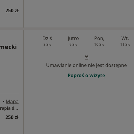
250 zł
Dziś
Jutro
Pon,
Wt,
8 Sie
9 Sie
10 Sie
11 Sie
emecki
Umawianie online nie jest dostępne
Poproś o wizytę
•
Mapa
Przychodnia Rehabilitacyjna FIT-MED Fizjoterapia dzieci i dorosłych
250 zł