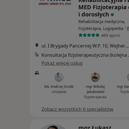
MED Fizjoterapia 
i dorosłych
Rehabilitacja medyczna,
·
Fizjoterapia, Logopedia
469 opinii
ul. I Brygady Pancernej W.P. 10, Wejherowo
Konsultacj
Pokaż więcej usług
lek. Andrzej Grodź
mgr Mikołaj
mgr Kar
ortopeda
Jakubowski
fizjo
fizjoterapeuta
Zobacz wszystkich 6 specjalistów
mgr Łukasz