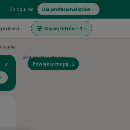
Zaloguj się
Dla profesjonalistów
je dzieci
Więcej filtrów
•
1
ukiwania
Powiększ mapę
Śr,
Czw,
Pt,
12 Sie
13 Sie
14 Sie