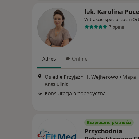
lek. Karolina Puc
W trakcie specjalizacji (O
7 opinii
Adres
Online
Osiedle Przyjaźni 1, Wejherowo
•
Mapa
Anes Clinic
Konsultacja ortopedyczna
Bezpieczne płatności
Przychodnia
Rehabilitacyjna FI