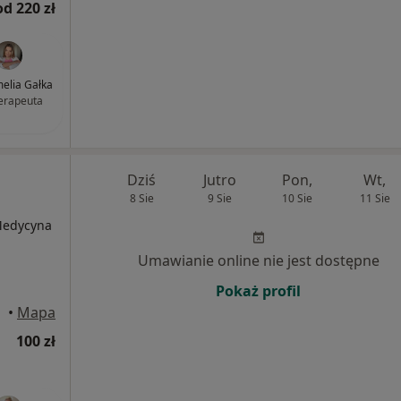
od 220 zł
elia Gałka
terapeuta
Dziś
Jutro
Pon,
Wt,
8 Sie
9 Sie
10 Sie
11 Sie
 Medycyna
Umawianie online nie jest dostępne
Pokaż profil
•
Mapa
100 zł