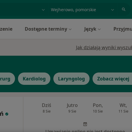
acja, badanie lub nazwisko
miasto lub dzielnica
zenie
Dostępne terminy
Język
Przyjmu
Jak działają wyniki wysz
irurg
Kardiolog
Laryngolog
Zobacz więcej
Dziś
Jutro
Pon,
Wt,
8 Sie
9 Sie
10 Sie
11 Sie
oń
Umawianie online nie jest dostępne