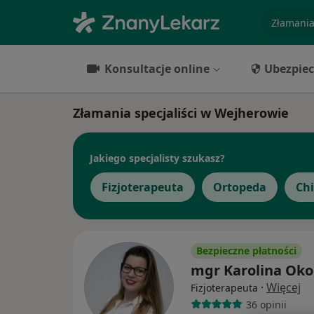
specjaliz
Konsultacje online
Ubezpiec
Złamania specjaliści w Wejherowie
Jakiego specjalisty szukasz?
Fizjoterapeuta
Ortopeda
Ch
Bezpieczne płatności
mgr Karolina Ok
·
Więcej
Fizjoterapeuta
36 opinii