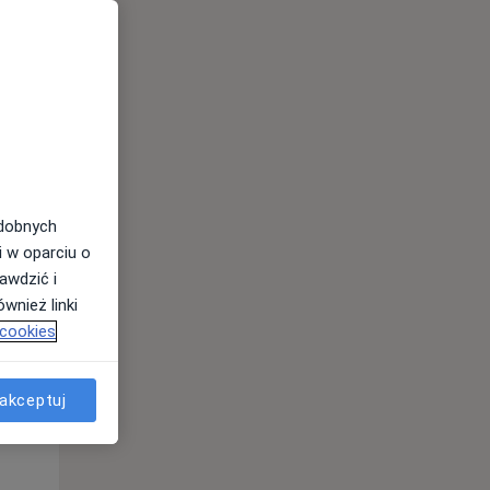
odobnych
Śr,
Czw,
Pt,
i w oparciu o
12 Sie
13 Sie
14 Sie
awdzić i
wnież linki
 cookies
akceptuj