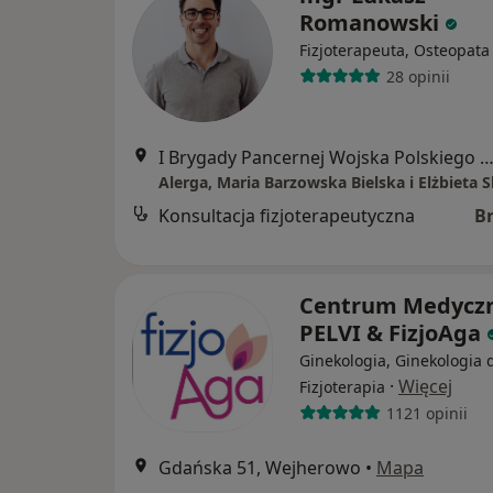
Romanowski
Fizjoterapeuta, Osteopata
28 opinii
I Brygady Pancernej Wojska Polskiego 10, Wejhe
Alerga, Maria Barzowska Bielska i Elżbieta S
Konsultacja fizjoterapeutyczna
B
Centrum Medycz
PELVI & FizjoAga
Ginekologia, Ginekologia d
·
Więcej
Fizjoterapia
1121 opinii
Gdańska 51, Wejherowo
•
Mapa