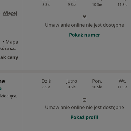
8 Sie
9 Sie
10 Sie
11 Sie
·
Więcej
Umawianie online nie jest dostępne
Pokaż numer
rowo
•
Mapa
kóra s.c.
rak ceny
ne
Dziś
Jutro
Pon,
Wt,
8 Sie
9 Sie
10 Sie
11 Sie
ziecięca,
Umawianie online nie jest dostępne
Pokaż profil