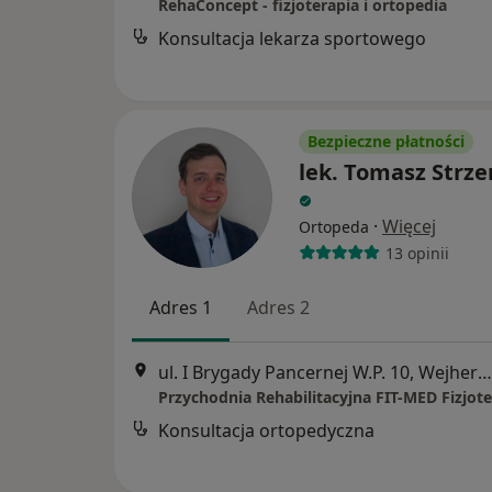
RehaConcept - fizjoterapia i ortopedia
Konsultacja lekarza sportowego
Bezpieczne płatności
lek. Tomasz Strz
·
Więcej
Ortopeda
13 opinii
Adres 1
Adres 2
ul. I Brygady Pancernej W.P. 10, Wejherowo
Konsultacja ortopedyczna