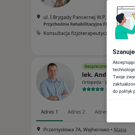
ul. I Brygady Pancernej W.P. 10, Wejherowo
Konsultacj
Szanuje
Akceptując
Bezpieczne płatności
technologii
lek. Andrzej Grod
Twoje zwyc
·
Więcej
Ortopeda
zaktualizo
414 opinii
do polityk 
Adres 1
Adres 2
Adres 3
Przemysłowa 7A, Wejherowo
•
Mapa