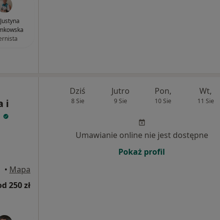
 Justyna
mkowska
ernista
Dziś
Jutro
Pon,
Wt,
 i
8 Sie
9 Sie
10 Sie
11 Sie
.
Umawianie online nie jest dostępne
Pokaż profil
rowo
•
Mapa
od 250 zł