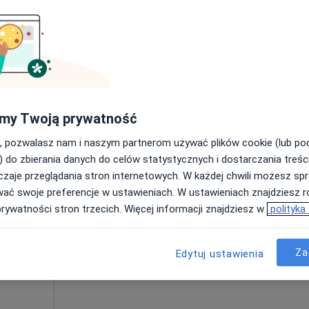
Poproś o wizytę
•
Mapa
Przychodnia Rehabilitacyjna FIT-MED Fizjoterapia dzieci i dorosłych
a fizjoterapeutyczna (kolejna wizyta)
130 zł
my Twoją prywatność
, pozwalasz nam i naszym partnerom używać plików cookie (lub p
Dziś
Jutro
Pon,
Wt,
) do zbierania danych do celów statystycznych i dostarczania treśc
8 Sie
9 Sie
10 Sie
11 Sie
ź
zaje przeglądania stron internetowych. W każdej chwili możesz spr
wać swoje preferencje w ustawieniach. W ustawieniach znajdziesz ró
prywatności stron trzecich. Więcej informacji znajdziesz w
polityka
Umawianie online nie jest dostępne
Poproś o wizytę
Za
Edytuj ustawienia