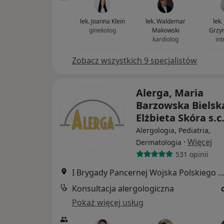
lek. Joanna Klein
lek. Waldemar
lek.
ginekolog
Makowski
Grzy
kardiolog
int
Zobacz wszystkich 9 specjalistów
Alerga, Maria
Barzowska Bielska
Elżbieta Skóra s.c
Alergologia, Pediatria,
·
Więcej
Dermatologia
531 opinii
I Brygady Pancernej Wojska Polskiego 10, Wejhe
Konsultacja alergologiczna
Pokaż więcej usług