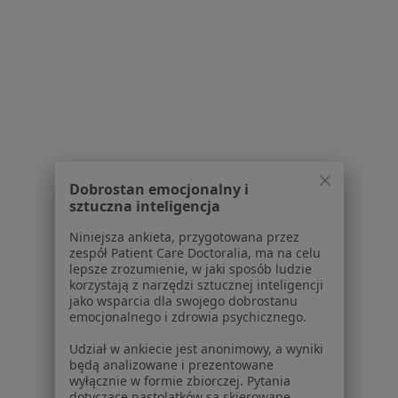
Poproś o wizytę
1
2
Powiązane wyszukiwania
W pobliżu Redy
Urazy w Gdańsku
Dobrostan emocjonalny i
sztuczna inteligencja
Urazy w Gdyni
Niniejsza ankieta, przygotowana przez
Urazy w Wejherowie
zespół Patient Care Doctoralia, ma na celu
lepsze zrozumienie, w jaki sposób ludzie
Urazy w Sopocie
korzystają z narzędzi sztucznej inteligencji
jako wsparcia dla swojego dobrostanu
Urazy w Pruszczu Gdańskim
emocjonalnego i zdrowia psychicznego.
Więcej (11)
Udział w ankiecie jest anonimowy, a wyniki
Więcej w kategorii: W pobliżu Redy
będą analizowane i prezentowane
wyłącznie w formie zbiorczej. Pytania
Schorzenia w Redzie
dotyczące nastolatków są skierowane