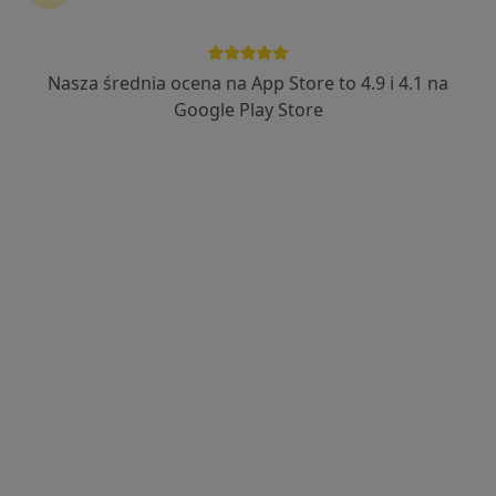
Nasza średnia ocena na App Store to 4.9 i 4.1 na
Bezpieczne płatności
Google Play Store
mgr Karolina Okoń
·
Więcej
Fizjoterapeuta
36 opinii
ul. I Brygady Pancernej W.P. 10, Wejherowo
•
Mapa
Przychodnia Rehabilitacyjna FIT-MED Fizjoterapia dzieci i dorosłych
Konsultacja fizjoterapeutyczna (kolejna wizyta)
130 zł
Specjalista nie oferuje umawiania online pod tym adresem.
Poproś o wizytę