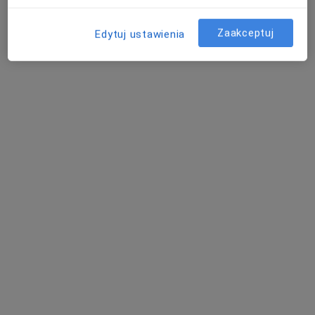
Zaakceptuj
Edytuj ustawienia
Bezpieczne płatności
lek. Małgorzata Żygiewicz
·
Więcej
Ortopeda
61 opinii
Gdańska 48A, Reda
•
Mapa
MAGMED sp. z o.o.
Konsultacja ortopedyczna
od 230 zł
Specjalista nie oferuje umawiania online pod tym adresem.
Poproś o wizytę