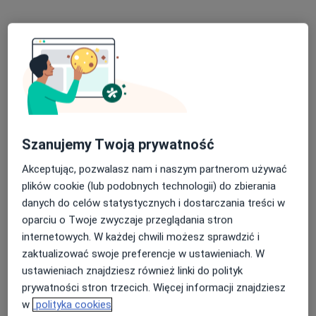
Bezpieczne płatności
lek. Tomasz Strzemecki
Szanujemy Twoją prywatność
·
Więcej
Ortopeda
Akceptując, pozwalasz nam i naszym partnerom używać
13 opinii
plików cookie (lub podobnych technologii) do zbierania
ul. I Brygady Pancernej W.P. 10, Wejherowo
•
Mapa
danych do celów statystycznych i dostarczania treści w
Przychodnia Rehabilitacyjna FIT-MED Fizjoterapia dzieci i dorosłych
oparciu o Twoje zwyczaje przeglądania stron
internetowych. W każdej chwili możesz sprawdzić i
Konsultacja ortopedyczna
250 zł
zaktualizować swoje preferencje w ustawieniach. W
Specjalista nie oferuje umawiania online pod tym adresem.
ustawieniach znajdziesz również linki do polityk
prywatności stron trzecich. Więcej informacji znajdziesz
Poproś o wizytę
w
polityka cookies