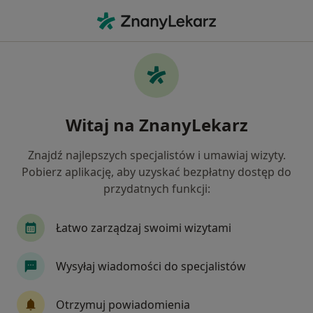
Me
Urazy • Reda, pomorskie
Filtry
• 1
Ubezpieczenie
Map
Urazy specjaliści w Redzie
Witaj na ZnanyLekarz
Jak działają wyniki wyszukiwania
Znajdź najlepszych specjalistów i umawiaj wizyty.
Pobierz aplikację, aby uzyskać bezpłatny dostęp do
Jakiego specjalisty szukasz?
przydatnych funkcji:
Ortopeda
Fizjoterapeuta
Chirurg
De
Łatwo zarządzaj swoimi wizytami
Wysyłaj wiadomości do specjalistów
Otrzymuj powiadomienia