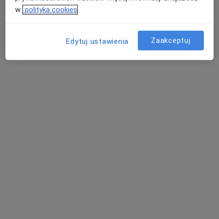
w
polityka cookies
Zaakceptuj
Edytuj ustawienia
mgr Justyna Rać
·
Więcej
Psycholog, Psychoterapeuta certyfikowany
176 opinii
Adres
Online
Armii Krajowej 9A, Chorzów
•
Mapa
HEALIO Instytut Psychoterapii Justyna Rać
Konsultacja psychologiczna
250 zł
Specjalista nie oferuje umawiania online pod tym adresem.
Poproś o wizytę