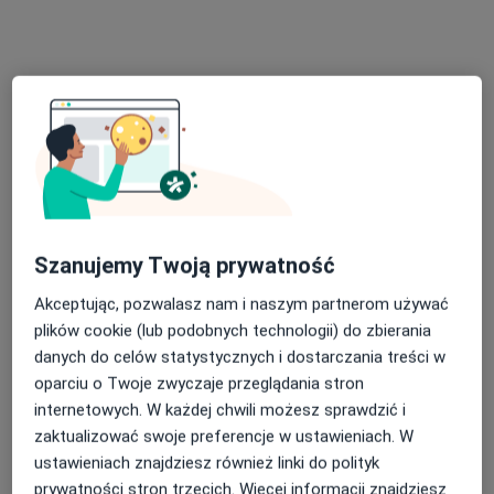
lek. Aleksandra Cyzowska
·
Więcej
Neurolog
111 opinii
ul. Katowicka 157, Chorzów
•
Mapa
Szanujemy Twoją prywatność
Severux Centrum Medyczne
Akceptując, pozwalasz nam i naszym partnerom używać
Konsultacja neurologiczna
230 zł
plików cookie (lub podobnych technologii) do zbierania
Specjalista nie oferuje umawiania online pod tym adresem.
danych do celów statystycznych i dostarczania treści w
oparciu o Twoje zwyczaje przeglądania stron
Poproś o wizytę
internetowych. W każdej chwili możesz sprawdzić i
zaktualizować swoje preferencje w ustawieniach. W
ustawieniach znajdziesz również linki do polityk
prywatności stron trzecich. Więcej informacji znajdziesz