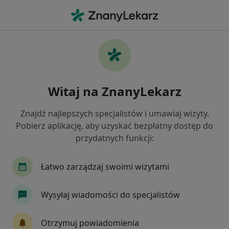
Me
Choroba Alzheimera • Chorzów, śląskie
Filtry
• 1
Ubezpieczenie
Map
Choroba Alzheimera specjaliści w Chorzowie
Witaj na ZnanyLekarz
Jak działają wyniki wyszukiwania
Znajdź najlepszych specjalistów i umawiaj wizyty.
Pobierz aplikację, aby uzyskać bezpłatny dostęp do
Jakiego specjalisty szukasz?
przydatnych funkcji:
Neurolog
Psycholog
Internista
Psych
Łatwo zarządzaj swoimi wizytami
Wysyłaj wiadomości do specjalistów
Otrzymuj powiadomienia