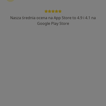
Nasza średnia ocena na App Store to 4.9 i 4.1 na
mgr Paulina Gołda-Wojtynek
Google Play Store
Psycholog
Adres
Online
Żelazna 10, Katowice
•
Mapa
HARMONIA Poradnia Zdrowia Psychicznego Grupa LUX MED Katowice - Żelazna 10
Konsultacja psychologiczna (pierwsza wizyta)
od 249 zł
Specjalista nie oferuje umawiania online pod tym adresem.
Poproś o wizytę