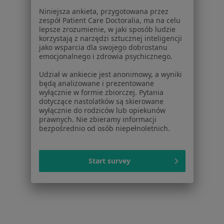
Niniejsza ankieta, przygotowana przez
Choroba Alzheimera w Gliwicach
zespół Patient Care Doctoralia, ma na celu
lepsze zrozumienie, w jaki sposób ludzie
Choroba Alzheimera w Tychach
korzystają z narzędzi sztucznej inteligencji
jako wsparcia dla swojego dobrostanu
Choroba Alzheimera w Zabrzu
emocjonalnego i zdrowia psychicznego.
Choroba Alzheimera w Bytomiu
Udział w ankiecie jest anonimowy, a wyniki
będą analizowane i prezentowane
Więcej (14)
wyłącznie w formie zbiorczej. Pytania
Więcej w kategorii: W pobliżu Chorzowa
dotyczące nastolatków są skierowane
wyłącznie do rodziców lub opiekunów
Schorzenia w Chorzowie
prawnych. Nie zbieramy informacji
bezpośrednio od osób niepełnoletnich.
Nadciśnienie tętnicze w Chorzowie
Nadciśnienie w Chorzowie
Start survey
Zaburzenia miesiączkowania w Chorzowie
Choroba wieńcowa w Chorzowie
Choroby dorosłych w Chorzowie
Więcej (15)