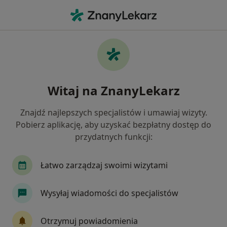
Me
Zaburzenia Miesiączkowania • Chorzów, śląskie
Filtry
• 1
Ubezpieczenie
Map
Zaburzenia miesiączkowania specjaliści w
Witaj na ZnanyLekarz
Chorzowie
Jak działają wyniki wyszukiwania
Znajdź najlepszych specjalistów i umawiaj wizyty.
Pobierz aplikację, aby uzyskać bezpłatny dostęp do
przydatnych funkcji:
Jakiego specjalisty szukasz?
Ginekolog
Endokrynolog
Internista
Łatwo zarządzaj swoimi wizytami
Wysyłaj wiadomości do specjalistów
Otrzymuj powiadomienia