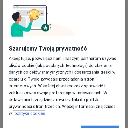
Specjalista nie oferuje umawiania online pod tym adresem.
Poproś o wizytę
Szanujemy Twoją prywatność
Akceptując, pozwalasz nam i naszym partnerom używać
plików cookie (lub podobnych technologii) do zbierania
danych do celów statystycznych i dostarczania treści w
oparciu o Twoje zwyczaje przeglądania stron
Bezpieczne płatności
internetowych. W każdej chwili możesz sprawdzić i
lek. Wojciech Miazga
zaktualizować swoje preferencje w ustawieniach. W
·
Więcej
Ginekolog
ustawieniach znajdziesz również linki do polityk
54 opinie
prywatności stron trzecich. Więcej informacji znajdziesz
w
polityka cookies
Dąbrówki 10, Katowice
•
Mapa
Centrum Medyczne POLMED Oddział Katowice