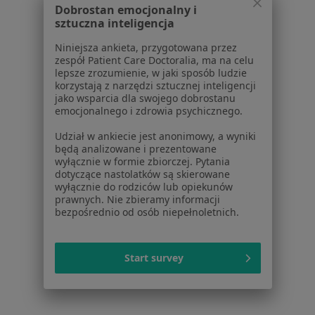
Dobrostan emocjonalny i
Zaburzenia miesiączkowania w Tychach
sztuczna inteligencja
Zaburzenia miesiączkowania w Dąbrowie
Niniejsza ankieta, przygotowana przez
Górniczej
zespół Patient Care Doctoralia, ma na celu
lepsze zrozumienie, w jaki sposób ludzie
Zaburzenia miesiączkowania w Rudzie Śląskiej
korzystają z narzędzi sztucznej inteligencji
jako wsparcia dla swojego dobrostanu
Więcej (14)
emocjonalnego i zdrowia psychicznego.
Więcej w kategorii: W pobliżu Chorzowa
Udział w ankiecie jest anonimowy, a wyniki
Schorzenia w Chorzowie
będą analizowane i prezentowane
wyłącznie w formie zbiorczej. Pytania
Nadciśnienie tętnicze w Chorzowie
dotyczące nastolatków są skierowane
wyłącznie do rodziców lub opiekunów
Nadciśnienie w Chorzowie
prawnych. Nie zbieramy informacji
bezpośrednio od osób niepełnoletnich.
Choroba wieńcowa w Chorzowie
Choroby dorosłych w Chorzowie
Start survey
Choroby wieku podeszłego w Chorzowie
Więcej (15)
Więcej w kategorii: Schorzenia w Chorzowie