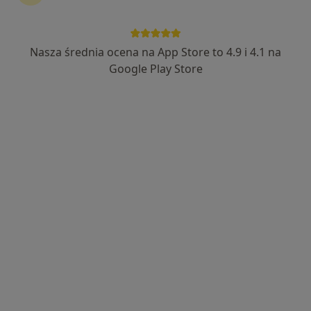
Nasza średnia ocena na App Store to 4.9 i 4.1 na
Google Play Store
Bezpieczne płatności
lek. Piotr Dyrda
·
Więcej
Ginekolog
265 opinii
Adres
Online
Obroki 68, Katowice
•
Mapa
NL Clinic Estetic
Konsultacja ginekologiczna
250 zł
Specjalista nie oferuje umawiania online pod tym adresem.
Poproś o wizytę