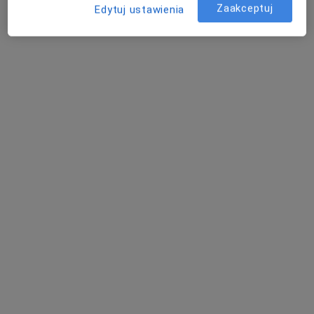
Zaakceptuj
Konsultacja ginekologiczna
250 zł
Edytuj ustawienia
Specjalista nie oferuje umawiania online pod tym adresem.
Poproś o wizytę
lek. Michał Szpringer
·
Więcej
Ginekolog
306 opinii
Johna Baildona 4/4, Katowice
•
Mapa
DR FUCHS CLINIC