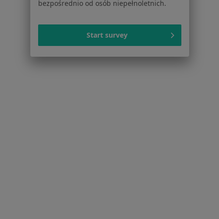
bezpośrednio od osób niepełnoletnich.
Zaburzenia lękowe w Gorzowie Wielkopolskim
Kryzys emocjonalny w Gorzowie Wielkopolskim
Start survey
Zaburzenia emocjonalne w Gorzowie
Wielkopolskim
Depresja w Gorzowie Wielkopolskim
Zaburzenia nastroju w Gorzowie Wielkopolskim
Więcej (15)
Więcej w kategorii: Schorzenia w Gorzowie W
Zespół Stresu Pourazowego Specjaliści W Gorzowie
Wielkopolskim