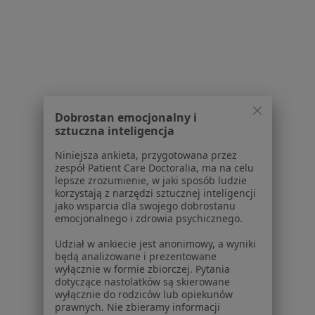
Konsultacja psychologiczna
150 zł
Specjalista nie oferuje umawiania online pod tym adresem.
Poproś o wizytę
1
2
Dobrostan emocjonalny i
sztuczna inteligencja
Powiązane wyszukiwania
Niniejsza ankieta, przygotowana przez
zespół Patient Care Doctoralia, ma na celu
W pobliżu Gorzowa Wielkopolskiego
lepsze zrozumienie, w jaki sposób ludzie
korzystają z narzędzi sztucznej inteligencji
Zespół stresu pourazowego w Międzyrzeczu
jako wsparcia dla swojego dobrostanu
emocjonalnego i zdrowia psychicznego.
Zespół stresu pourazowego w Kostrzynie nad
Odrą
Udział w ankiecie jest anonimowy, a wyniki
będą analizowane i prezentowane
Zespół stresu pourazowego w Skwierzynie
wyłącznie w formie zbiorczej. Pytania
dotyczące nastolatków są skierowane
wyłącznie do rodziców lub opiekunów
Schorzenia w Gorzowie Wielkopolskim
prawnych. Nie zbieramy informacji