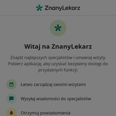
Me
Zespół Stresu Pourazowego • Gorzów Wielkopolski, lubuskie
Filtry
• 1
Ubezpieczenie
Map
Zespół stresu pourazowego specjaliści w
Witaj na ZnanyLekarz
Gorzowie Wielkopolskim
Jak działają wyniki wyszukiwania
Znajdź najlepszych specjalistów i umawiaj wizyty.
Pobierz aplikację, aby uzyskać bezpłatny dostęp do
przydatnych funkcji:
Jakiego specjalisty szukasz?
Psycholog
Psychiatra
Psychoterapeuta
Łatwo zarządzaj swoimi wizytami
Wysyłaj wiadomości do specjalistów
Otrzymuj powiadomienia