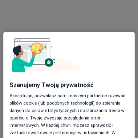
Sikorskiego 100/10, Gorzów Wielkopolski
•
Mapa
EUROPEJSKI INSTYTUT PSYCHOLOGII I SEKSUOLOGII KLINICZNEJ
Konsultacja psychologiczna
250 zł
Specjalista nie oferuje umawiania online pod tym adresem.
Poproś o wizytę
Szanujemy Twoją prywatność
Akceptując, pozwalasz nam i naszym partnerom używać
plików cookie (lub podobnych technologii) do zbierania
mgr Martyna Jasińska
danych do celów statystycznych i dostarczania treści w
·
Więcej
oparciu o Twoje zwyczaje przeglądania stron
Psychoterapeuta, Psycholog
internetowych. W każdej chwili możesz sprawdzić i
248 opinii
zaktualizować swoje preferencje w ustawieniach. W