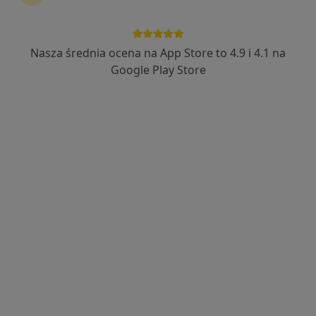
Nasza średnia ocena na App Store to 4.9 i 4.1 na
Google Play Store
Bezpieczne płatności
mgr Joanna Gąska
·
Więcej
Psycholog, Psycholog dziecięcy
50 opinii
Adres
Online
Górczyńska 21, piersze piętro, gab.7, Gorzów Wielkopolski
•
Mapa
Dialogi Terapeutyczne
Konsultacja psychologiczna
220 zł
Specjalista nie oferuje umawiania online pod tym adresem.
Poproś o wizytę