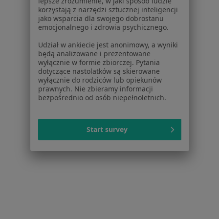
lepsze zrozumienie, w jaki sposób ludzie
Problemy wychowawcze w Międzyrzeczu
korzystają z narzędzi sztucznej inteligencji
jako wsparcia dla swojego dobrostanu
Problemy wychowawcze w Międzychodzie
emocjonalnego i zdrowia psychicznego.
Problemy wychowawcze w Dębnie
Udział w ankiecie jest anonimowy, a wyniki
będą analizowane i prezentowane
Schorzenia w Gorzowie Wielkopolskim
wyłącznie w formie zbiorczej. Pytania
dotyczące nastolatków są skierowane
Zaburzenia lękowe w Gorzowie Wielkopolskim
wyłącznie do rodziców lub opiekunów
prawnych. Nie zbieramy informacji
Kryzys emocjonalny w Gorzowie Wielkopolskim
bezpośrednio od osób niepełnoletnich.
Zaburzenia emocjonalne w Gorzowie
Wielkopolskim
Start survey
Depresja w Gorzowie Wielkopolskim
Zaburzenia nastroju w Gorzowie Wielkopolskim
Więcej (15)
Więcej w kategorii: Schorzenia w Gorzowie W