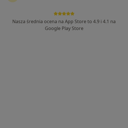
Nasza średnia ocena na App Store to 4.9 i 4.1 na
Google Play Store
Bezpieczne płatności
mgr Magda Zawadzka-Gąsiorek
·
Więcej
Psycholog, Psycholog dziecięcy
26 opinii
Lizbońska 4b/6, Gorzów Wielkopolski
•
Mapa
Gabinet psychologiczny Magda Zawadzka-Gąsiorek
Konsultacja psychologiczna
200 zł
Specjalista nie oferuje umawiania online pod tym adresem.
Poproś o wizytę