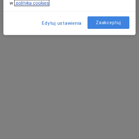
w
polityka cookies
Nadbrzeżna 17/72, Gorzów Wielkopolski
•
Mapa
TERESA ORŁOWSKA Gabinet Psychoterapii FLOW
Zaakceptuj
Edytuj ustawienia
Konsultacja psychologiczna
200 zł
Specjalista nie oferuje umawiania online pod tym adresem.
Poproś o wizytę
Bezpieczne płatności
mgr Mateusz Czerwczak