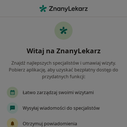
Me
Problemy Wychowawcze • Gorzów Wielkopolski, lubuskie
Filtry
• 1
Ubezpieczenie
Map
Problemy wychowawcze specjaliści w
Witaj na ZnanyLekarz
Gorzowie Wielkopolskim
Jak działają wyniki wyszukiwania
Znajdź najlepszych specjalistów i umawiaj wizyty.
Pobierz aplikację, aby uzyskać bezpłatny dostęp do
przydatnych funkcji:
Jakiego specjalisty szukasz?
Psycholog
Psychoterapeuta
Psycholog dz
Łatwo zarządzaj swoimi wizytami
Wysyłaj wiadomości do specjalistów
Otrzymuj powiadomienia