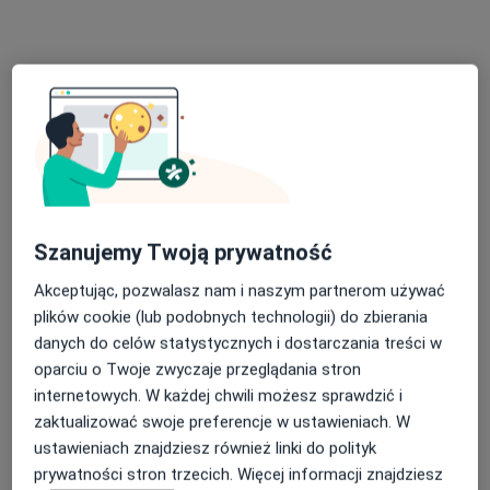
Konsultacja psychologiczna
od 250 zł
Specjalista nie oferuje umawiania online pod tym adresem.
Poproś o wizytę
Szanujemy Twoją prywatność
Akceptując, pozwalasz nam i naszym partnerom używać
plików cookie (lub podobnych technologii) do zbierania
danych do celów statystycznych i dostarczania treści w
Bezpieczne płatności
oparciu o Twoje zwyczaje przeglądania stron
mgr Teresa Orłowska
internetowych. W każdej chwili możesz sprawdzić i
Psycholog, Psychoterapeuta
zaktualizować swoje preferencje w ustawieniach. W
29 opinii
ustawieniach znajdziesz również linki do polityk
prywatności stron trzecich. Więcej informacji znajdziesz
Adres
Online