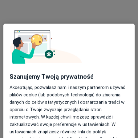
Konsultacja psychologiczna
220 zł
Specjalista nie oferuje umawiania online pod tym adresem.
Poproś o wizytę
Szanujemy Twoją prywatność
Akceptując, pozwalasz nam i naszym partnerom używać
plików cookie (lub podobnych technologii) do zbierania
Bezpieczne płatności
danych do celów statystycznych i dostarczania treści w
mgr Sławomir Konieczny
oparciu o Twoje zwyczaje przeglądania stron
internetowych. W każdej chwili możesz sprawdzić i
·
Więcej
Psychoterapeuta
zaktualizować swoje preferencje w ustawieniach. W
93 opinie
ustawieniach znajdziesz również linki do polityk