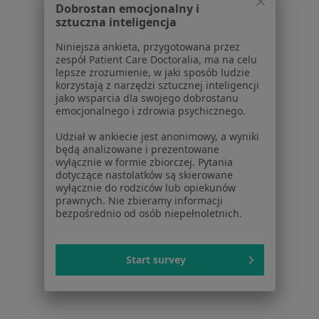
Dobrostan emocjonalny i
sztuczna inteligencja
Powiązane wyszukiwania
Niniejsza ankieta, przygotowana przez
W pobliżu Gorzowa Wielkopolskiego
zespół Patient Care Doctoralia, ma na celu
lepsze zrozumienie, w jaki sposób ludzie
Kryzys w związku w Kostrzynie nad Odrą
korzystają z narzędzi sztucznej inteligencji
jako wsparcia dla swojego dobrostanu
Kryzys w związku w Międzychodzie
emocjonalnego i zdrowia psychicznego.
Kryzys w związku w Międzyrzeczu
Udział w ankiecie jest anonimowy, a wyniki
będą analizowane i prezentowane
Kryzys w związku w Skwierzynie
wyłącznie w formie zbiorczej. Pytania
dotyczące nastolatków są skierowane
Schorzenia w Gorzowie Wielkopolskim
wyłącznie do rodziców lub opiekunów
prawnych. Nie zbieramy informacji
Zaburzenia lękowe w Gorzowie Wielkopolskim
bezpośrednio od osób niepełnoletnich.
Kryzys emocjonalny w Gorzowie Wielkopolskim
Start survey
Zaburzenia emocjonalne w Gorzowie
Wielkopolskim
Depresja w Gorzowie Wielkopolskim