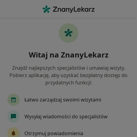
Me
Kryzys W Związku • Gorzów Wielkopolski, lubuskie
Filtry
• 1
Ubezpieczenie
Map
Kryzys w związku specjaliści w Gorzowie
Witaj na ZnanyLekarz
Wielkopolskim
Jak działają wyniki wyszukiwania
Znajdź najlepszych specjalistów i umawiaj wizyty.
Pobierz aplikację, aby uzyskać bezpłatny dostęp do
przydatnych funkcji:
Jakiego specjalisty szukasz?
Psycholog
Psychoterapeuta
Psycholog dz
Łatwo zarządzaj swoimi wizytami
Wysyłaj wiadomości do specjalistów
Otrzymuj powiadomienia