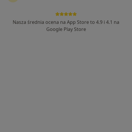
Nasza średnia ocena na App Store to 4.9 i 4.1 na
Google Play Store
Bezpieczne płatności
mgr Michał Lesiak
·
Więcej
Psycholog, Psychotraumatolog, Seksuolog
1116 opinii
Adres
Online
Władysława Łokietka 32-33, Gorzów Wielkopolski
•
Mapa
Klinika Psychologiczna Empatia - Michał Lesiak
Bezpłatna konsultacja wstępna - telefoniczna
Darmowa usługa
Specjalista nie oferuje umawiania online pod tym adresem.
Poproś o wizytę