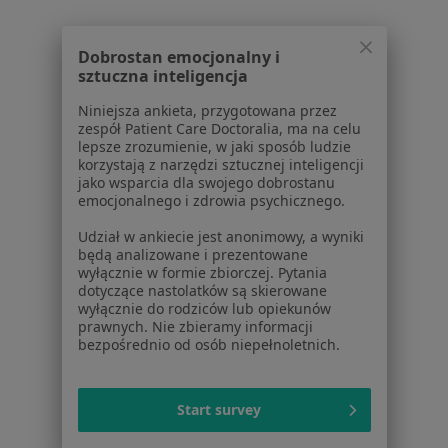
1
2
3
Dobrostan emocjonalny i
sztuczna inteligencja
Powiązane wyszukiwania
Niniejsza ankieta, przygotowana przez
W pobliżu Gorzowa Wielkopolskiego
zespół Patient Care Doctoralia, ma na celu
lepsze zrozumienie, w jaki sposób ludzie
Zaburzenia nastroju w Kostrzynie nad Odrą
korzystają z narzędzi sztucznej inteligencji
jako wsparcia dla swojego dobrostanu
Zaburzenia nastroju w Międzyrzeczu
emocjonalnego i zdrowia psychicznego.
Zaburzenia nastroju w Międzychodzie
Udział w ankiecie jest anonimowy, a wyniki
będą analizowane i prezentowane
Zaburzenia nastroju w Barlinku
wyłącznie w formie zbiorczej. Pytania
dotyczące nastolatków są skierowane
wyłącznie do rodziców lub opiekunów
Schorzenia w Gorzowie Wielkopolskim
prawnych. Nie zbieramy informacji
bezpośrednio od osób niepełnoletnich.
Zaburzenia lękowe w Gorzowie Wielkopolskim
Kryzys emocjonalny w Gorzowie Wielkopolskim
Start survey
Zaburzenia emocjonalne w Gorzowie
Wielkopolskim