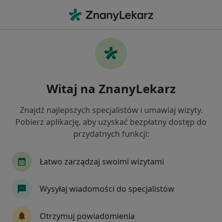
Me
Zaburzenia Nastroju • Gorzów Wielkopolski, lubuskie
Filtry
• 1
Ubezpieczenie
Map
Zaburzenia nastroju specjaliści w Gorzowie
Witaj na ZnanyLekarz
Wielkopolskim
Jak działają wyniki wyszukiwania
Znajdź najlepszych specjalistów i umawiaj wizyty.
Pobierz aplikację, aby uzyskać bezpłatny dostęp do
przydatnych funkcji:
Jakiego specjalisty szukasz?
Psycholog
Psychoterapeuta
Psycholog dz
Łatwo zarządzaj swoimi wizytami
Wysyłaj wiadomości do specjalistów
Otrzymuj powiadomienia