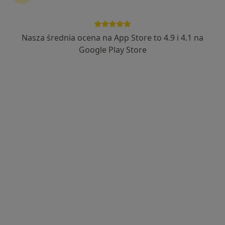
Nasza średnia ocena na App Store to 4.9 i 4.1 na
mgr Alicja Antczak Kuczyńska
Google Play Store
·
Więcej
Psychoterapeuta certyfikowany, Psycholog
147 opinii
Adres
Online
Armii Polskiej 41, Gorzów Wielkopolski
•
Mapa
Gabinet Pomocy Psychologicznej i Psychoterapii Quest
Konsultacja psychologiczna
od 250 zł
Specjalista nie oferuje umawiania online pod tym adresem.
Poproś o wizytę