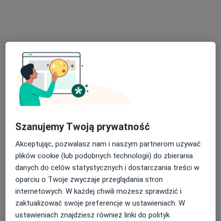
Specjalista nie oferuje umawiania online pod tym adresem.
Poproś o wizytę
Szanujemy Twoją prywatność
Akceptując, pozwalasz nam i naszym partnerom używać
Bezpieczne płatności
plików cookie (lub podobnych technologii) do zbierania
mgr Aleksandra Rajtar
danych do celów statystycznych i dostarczania treści w
·
Więcej
Psycholog
oparciu o Twoje zwyczaje przeglądania stron
41 opinii
internetowych. W każdej chwili możesz sprawdzić i
Popularny specjalista: pacjenci chętnie płacą
zaktualizować swoje preferencje w ustawieniach. W
online
ustawieniach znajdziesz również linki do polityk