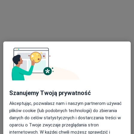
online
Adres
Online
Górczyńska 21, piersze piętro, gab.7, Gorzów Wielkopolski
•
Mapa
Dialogi Terapeutyczne
Konsultacja psychologiczna
220 zł
Specjalista nie oferuje umawiania online pod tym adresem.
Poproś o wizytę
Szanujemy Twoją prywatność
Akceptując, pozwalasz nam i naszym partnerom używać
plików cookie (lub podobnych technologii) do zbierania
danych do celów statystycznych i dostarczania treści w
oparciu o Twoje zwyczaje przeglądania stron
internetowych. W każdej chwili możesz sprawdzić i