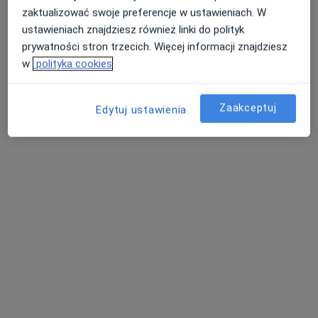
mgr Martyna Jasińska
zaktualizować swoje preferencje w ustawieniach. W
·
Więcej
Psychoterapeuta, Psycholog
ustawieniach znajdziesz również linki do polityk
249 opinii
prywatności stron trzecich. Więcej informacji znajdziesz
w
polityka cookies
Adres
Online
Zaakceptuj
Edytuj ustawienia
Nadbrzeżna 17, Gorzów Wielkopolski
•
Mapa
Centrum Psychoterapii i Coachingu Synergia
Konsultacja psychologiczna
200 zł
Specjalista nie oferuje umawiania online pod tym adresem.
Poproś o wizytę