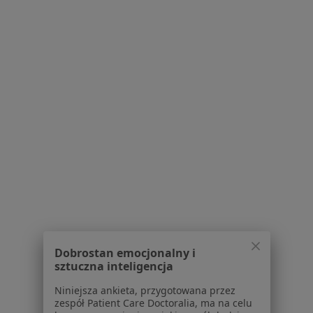
·
Więcej
Psychologia, Psychoterapia, Psychotraumatologia
145 opinii
Władysława Łokietka 32-33, Gorzów Wielkopolski
•
Mapa
Bezpłatna konsultacja wstępna - telefoniczna
Pokaż więcej usług
mgr Michał Lesiak
psycholog
Brak dostępnych specjalistów z wolnymi terminami w tym centrum medycznym.
Pokaż profil
Dobrostan emocjonalny i
sztuczna inteligencja
1
2
3
Niniejsza ankieta, przygotowana przez
zespół Patient Care Doctoralia, ma na celu