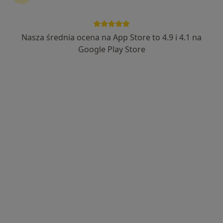
Nasza średnia ocena na App Store to 4.9 i 4.1 na
Google Play Store
Bezpieczne płatności
mgr Michał Lesiak
·
Więcej
Psycholog, Psychotraumatolog, Seksuolog
1121 opinii
Adres
Online
Władysława Łokietka 32-33, Gorzów Wielkopolski
•
Mapa
Klinika Psychologiczna Empatia - Michał Lesiak
Bezpłatna konsultacja wstępna - telefoniczna
Darmowa usługa
Specjalista nie oferuje umawiania online pod tym adresem.
Poproś o wizytę