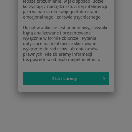
Powiązane wyszukiwania
lepsze zrozumienie, w jaki sposób ludzie
korzystają z narzędzi sztucznej inteligencji
W pobliżu Gorzowa Wielkopolskiego
jako wsparcia dla swojego dobrostanu
emocjonalnego i zdrowia psychicznego.
Nerwica w Międzyrzeczu
Udział w ankiecie jest anonimowy, a wyniki
Nerwica w Międzychodzie
będą analizowane i prezentowane
wyłącznie w formie zbiorczej. Pytania
Nerwica w Kostrzynie nad Odrą
dotyczące nastolatków są skierowane
wyłącznie do rodziców lub opiekunów
Nerwica w Dębnie
prawnych. Nie zbieramy informacji
bezpośrednio od osób niepełnoletnich.
Schorzenia w Gorzowie Wielkopolskim
Zwyrodnienie stawów w Gorzowie Wielkopolskim
Start survey
Choroby zwyrodnieniowe w Gorzowie
Wielkopolskim
Zapalenie oskrzeli w Gorzowie Wielkopolskim
Zapalenie płuc w Gorzowie Wielkopolskim
Ból kolana w Gorzowie Wielkopolskim