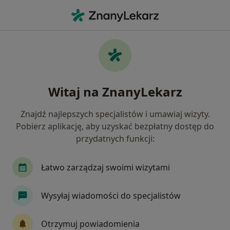
Me
Nerwica • Gorzów Wielkopolski, lubuskie
Filtry
• 1
Ubezpieczenie
Map
Nerwica specjaliści w Gorzowie
Witaj na ZnanyLekarz
Wielkopolskim
Jak działają wyniki wyszukiwania
Znajdź najlepszych specjalistów i umawiaj wizyty.
Pobierz aplikację, aby uzyskać bezpłatny dostęp do
przydatnych funkcji:
Jakiego specjalisty szukasz?
Psycholog
Psychoterapeuta
Psychiatra
Łatwo zarządzaj swoimi wizytami
Wysyłaj wiadomości do specjalistów
Otrzymuj powiadomienia