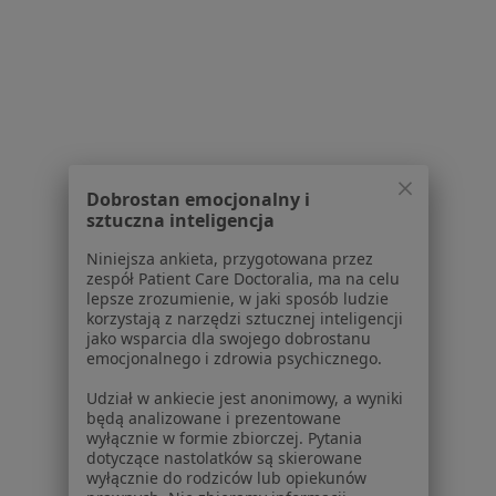
Adriana Szklarz Gabinet Psychologiczny - Z sercem, uważnością i szacunkiem.
Konsultacja psychologiczna
180 zł
Specjalista nie oferuje umawiania online pod tym adresem.
Poproś o wizytę
Dobrostan emocjonalny i
1
2
3
sztuczna inteligencja
Niniejsza ankieta, przygotowana przez
Powiązane wyszukiwania
zespół Patient Care Doctoralia, ma na celu
lepsze zrozumienie, w jaki sposób ludzie
W pobliżu Gorzowa Wielkopolskiego
korzystają z narzędzi sztucznej inteligencji
Kryzys życiowy w Kostrzynie nad Odrą
jako wsparcia dla swojego dobrostanu
emocjonalnego i zdrowia psychicznego.
Kryzys życiowy w Międzyrzeczu
Udział w ankiecie jest anonimowy, a wyniki
Kryzys życiowy w Międzychodzie
będą analizowane i prezentowane
wyłącznie w formie zbiorczej. Pytania
Kryzys życiowy w Choszcznie
dotyczące nastolatków są skierowane
wyłącznie do rodziców lub opiekunów