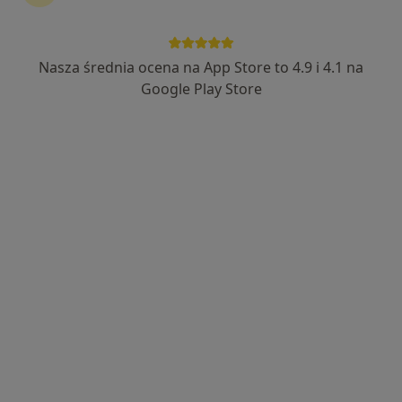
Nasza średnia ocena na App Store to 4.9 i 4.1 na
Google Play Store
Bezpieczne płatności
mgr Michał Lesiak
·
Więcej
Psycholog, Psychotraumatolog, Seksuolog
1117 opinii
Adres
Online
Władysława Łokietka 32-33, Gorzów Wielkopolski
•
Mapa
Klinika Psychologiczna Empatia - Michał Lesiak
Bezpłatna konsultacja wstępna - telefoniczna
Darmowa usługa
Specjalista nie oferuje umawiania online pod tym adresem.
Poproś o wizytę