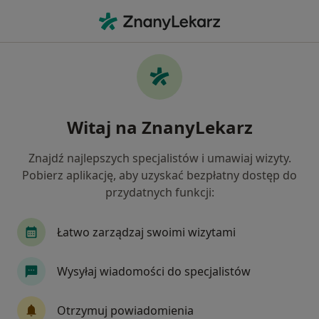
Me
Kryzys Życiowy • Gorzów Wielkopolski, lubuskie
Filtry
• 1
Ubezpieczenie
Map
Kryzys życiowy specjaliści w Gorzowie
Witaj na ZnanyLekarz
Wielkopolskim
Jak działają wyniki wyszukiwania
Znajdź najlepszych specjalistów i umawiaj wizyty.
Pobierz aplikację, aby uzyskać bezpłatny dostęp do
przydatnych funkcji:
Jakiego specjalisty szukasz?
Psycholog
Psychoterapeuta
Psycholog dz
Łatwo zarządzaj swoimi wizytami
Wysyłaj wiadomości do specjalistów
Otrzymuj powiadomienia