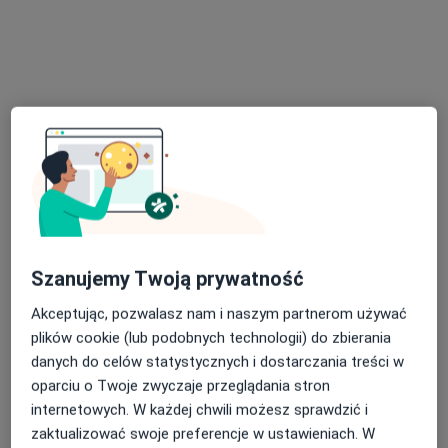
Fabryczna 71, Gorzów Wielkopolski
•
Mapa
Centrum Zdrowia Antoszówka
Konsultacja psychologiczna
200 zł
Specjalista nie oferuje umawiania online pod tym adresem.
Poproś o wizytę
Szanujemy Twoją prywatność
Akceptując, pozwalasz nam i naszym partnerom używać
plików cookie (lub podobnych technologii) do zbierania
danych do celów statystycznych i dostarczania treści w
Bezpieczne płatności
oparciu o Twoje zwyczaje przeglądania stron
mgr Aleksandra Rajtar
internetowych. W każdej chwili możesz sprawdzić i
zaktualizować swoje preferencje w ustawieniach. W
·
Więcej
Psycholog