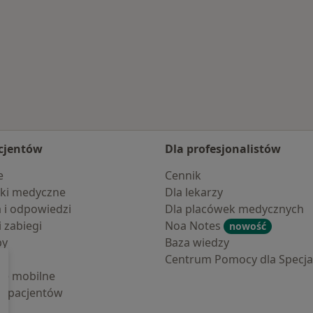
zefowie
cjentów
Dla profesjonalistów
e
Cennik
ki medyczne
Dla lekarzy
a i odpowiedzi
Dla placówek medycznych
i zabiegi
Noa Notes
nowość
by
Baza wiedzy
Centrum Pomocy dla Specjal
cje mobilne
la pacjentów