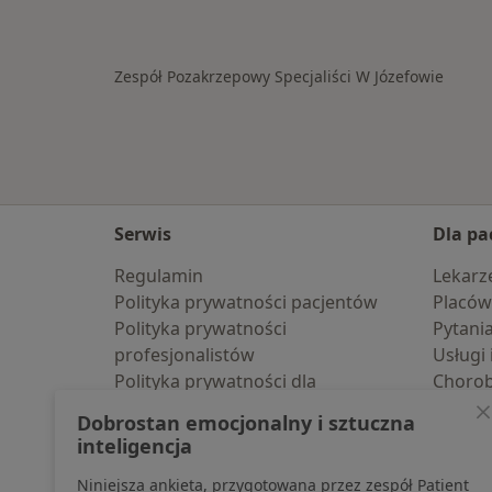
Więcej w kategorii: Schorzenia w Jó
Zespół Pozakrzepowy Specjaliści W Józefowie
Serwis
Dla pa
Regulamin
Lekarz
Polityka prywatności pacjentów
Placów
Polityka prywatności
Pytani
profesjonalistów
Usługi 
Polityka prywatności dla
Choro
profesjonalistów, których dane
Pomoc
Dobrostan emocjonalny i sztuczna
pozyskaliśmy samodzielnie
Aplika
inteligencja
Polityka cookies
Blog d
Niniejsza ankieta, przygotowana przez zespół Patient
Jak działają wyniki wyszukiwania