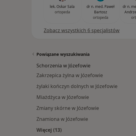
lek. Oskar Sala
dr n. med. Paweł
dr n. med
ortopeda
Bartosz
Andrze
ortopeda
or
Zobacz wszystkich 6 specjalistów
Powiązane wyszukiwania
Schorzenia w Józefowie
Zakrzepica żylna w Józefowie
żylaki kończyn dolnych w Józefowie
Miażdżyca w Józefowie
Zmiany skórne w Józefowie
Znamiona w Józefowie
Więcej (13)