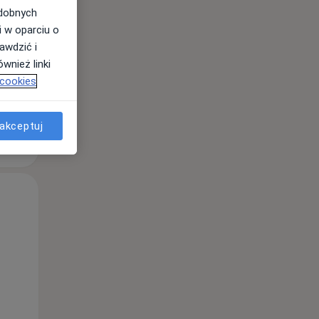
odobnych
i w oparciu o
awdzić i
wnież linki
 cookies
akceptuj
Wt,
Śr,
Czw,
11 Sie
12 Sie
13 Sie