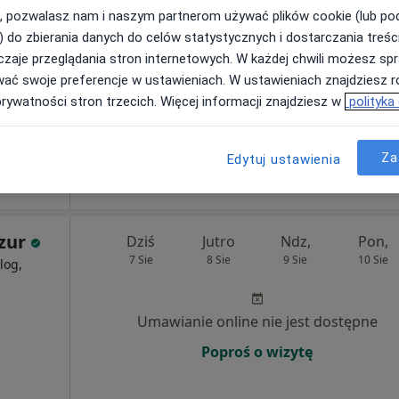
urg
, pozwalasz nam i naszym partnerom używać plików cookie (lub p
) do zbierania danych do celów statystycznych i dostarczania treśc
Umawianie online nie jest dostępne
zaje przeglądania stron internetowych. W każdej chwili możesz spr
Poproś o wizytę
wać swoje preferencje w ustawieniach. W ustawieniach znajdziesz ró
Mapa
prywatności stron trzecich. Więcej informacji znajdziesz w
polityka
350 zł
Za
Edytuj ustawienia
zur
Dziś
Jutro
Ndz,
Pon,
7 Sie
8 Sie
9 Sie
10 Sie
log,
Umawianie online nie jest dostępne
Poproś o wizytę