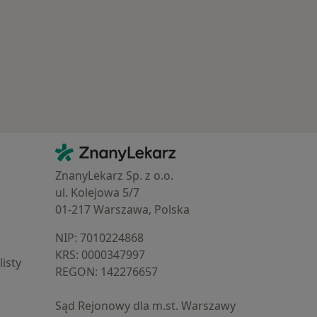
Kontakt
ZnanyLekarz - Strona główna
ZnanyLekarz Sp. z o.o.
ul. Kolejowa 5/7
01-217 Warszawa, Polska
NIP: ⁠7010224868
KRS: ⁠0000347997
isty
REGON: ⁠142276657
Sąd Rejonowy dla m.st. Warszawy