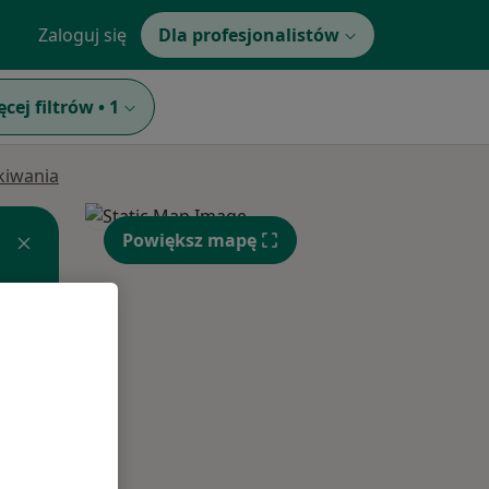
Zaloguj się
Dla profesjonalistów
ęcej filtrów
•
1
ukiwania
Powiększ mapę
Wt,
Śr,
Czw,
11 Sie
12 Sie
13 Sie