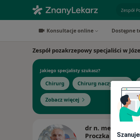
specjaliz
Konsultacje online
Dostępne t
Zespół pozakrzepowy specjaliści w Józ
Jakiego specjalisty szukasz?
Chirurg
Chirurg naczyniowy
Zobacz więcej
dr n. med. Robert
Szanuje
Proczka