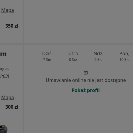
Mapa
350 zł
rum
Dziś
Jutro
Ndz,
Pon,
7 Sie
8 Sie
9 Sie
10 Sie
ięca,
ęcej
Umawianie online nie jest dostępne
Pokaż profil
Mapa
300 zł