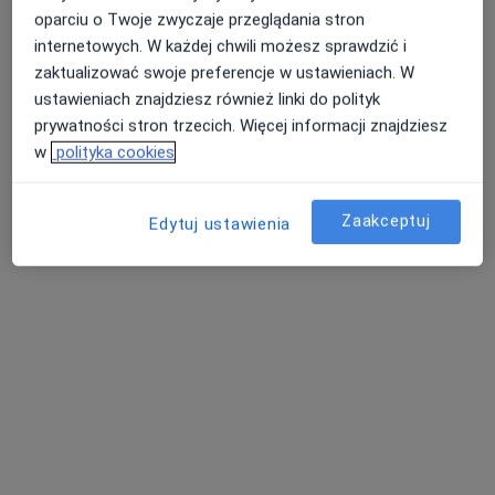
oparciu o Twoje zwyczaje przeglądania stron
internetowych. W każdej chwili możesz sprawdzić i
zaktualizować swoje preferencje w ustawieniach. W
ustawieniach znajdziesz również linki do polityk
prywatności stron trzecich. Więcej informacji znajdziesz
dr Katarzyna Rychlik
w
polityka cookies
·
Więcej
W trakcie specjalizacji (Dermatolog)
37 opinii
Zaakceptuj
Edytuj ustawienia
Adres
Online
Powstańców Warszawy 3, Otwock
•
Mapa
Gabinety Lekarskie Centrum przy KOT CENTER
Konsultacja dermatologiczna
280 zł
Specjalista nie oferuje umawiania online pod tym adresem.
Poproś o wizytę