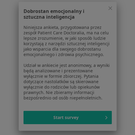
Regulamin
Polityka prywatności pacjentów
Dobrostan emocjonalny i
sztuczna inteligencja
Polityka prywatności profesjonalistów
Polityka prywatności dla profesjonalistów, których
Niniejsza ankieta, przygotowana przez
dane pozyskaliśmy samodzielnie
zespół Patient Care Doctoralia, ma na celu
lepsze zrozumienie, w jaki sposób ludzie
Polityka cookies
korzystają z narzędzi sztucznej inteligencji
Jak działają wyniki wyszukiwania
jako wsparcia dla swojego dobrostanu
Dostępność
emocjonalnego i zdrowia psychicznego.
O nas
Udział w ankiecie jest anonimowy, a wyniki
Praca
Rekrutujemy!
będą analizowane i prezentowane
Partnerzy
wyłącznie w formie zbiorczej. Pytania
dotyczące nastolatków są skierowane
Centrum prasowe
wyłącznie do rodziców lub opiekunów
Kontakt
prawnych. Nie zbieramy informacji
bezpośrednio od osób niepełnoletnich.
Dla pacjentów
Lekarze
Start survey
Placówki medyczne
Pytania i odpowiedzi
Usługi i zabiegi