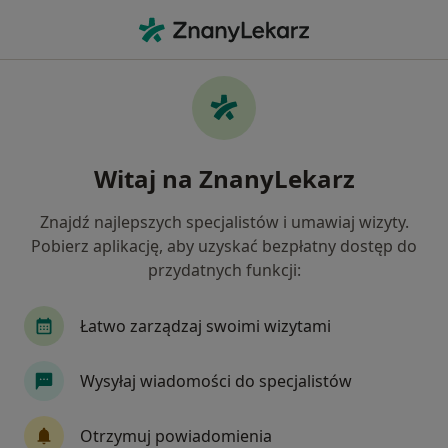
Me
Choroby Chirurgiczne • Józefów powiat otwocki , mazowieckie
Filtry
• 1
Ubezpieczenie
Map
Choroby chirurgiczne specjaliści w Józefowie
Witaj na ZnanyLekarz
Jak działają wyniki wyszukiwania
Znajdź najlepszych specjalistów i umawiaj wizyty.
Pobierz aplikację, aby uzyskać bezpłatny dostęp do
Jakiego specjalisty szukasz?
przydatnych funkcji:
Chirurg
Ortopeda
Chirurg naczyniowy
Łatwo zarządzaj swoimi wizytami
Wysyłaj wiadomości do specjalistów
Otrzymuj powiadomienia