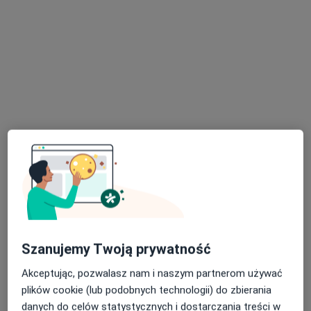
lek. Stanisław Mazur
·
Więcej
Chirurg naczyniowy, Flebolog, Chirurg
46 opinii
Adres 1
Adres 2
Topolowa 16, Józefów (powiat otwocki)
•
Mapa
ArteVena - Centrum Medyczne
Konsultacja chirurga naczyniowego
350 zł
Specjalista nie oferuje umawiania online pod tym adresem.
Poproś o wizytę
Szanujemy Twoją prywatność
Akceptując, pozwalasz nam i naszym partnerom używać
plików cookie (lub podobnych technologii) do zbierania
danych do celów statystycznych i dostarczania treści w