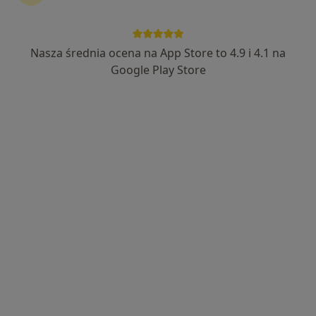
Nasza średnia ocena na App Store to 4.9 i 4.1 na
dr n. med. Robert Proczka
Google Play Store
Chirurg naczyniowy, Chirurg
34 opinie
Topolowa 16, Józefów (powiat otwocki)
•
Mapa
ArteVena - Centrum Medyczne
Konsultacja chirurga naczyniowego
350 zł
Specjalista nie oferuje umawiania online pod tym adresem.
Poproś o wizytę