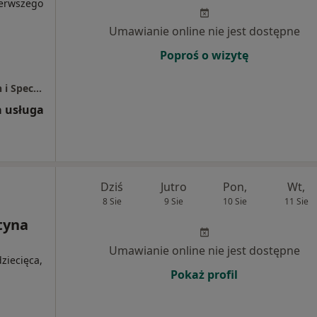
ierwszego
Umawianie online nie jest dostępne
Poproś o wizytę
NZOZ MEDICO Praktyka Lekarzy Rodzinnych i Specjalistów
 usługa
Dziś
Jutro
Pon,
Wt,
8 Sie
9 Sie
10 Sie
11 Sie
tyna
Umawianie online nie jest dostępne
ziecięca,
Pokaż profil