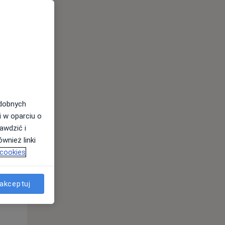
odobnych
i w oparciu o
awdzić i
wnież linki
 cookies
Śr,
Czw,
Pt,
12 Sie
13 Sie
14 Sie
akceptuj