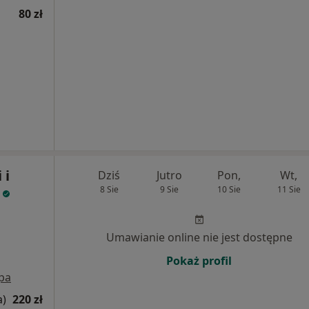
80 zł
 i
Dziś
Jutro
Pon,
Wt,
a
8 Sie
9 Sie
10 Sie
11 Sie
Umawianie online nie jest dostępne
Pokaż profil
pa
a)
220 zł