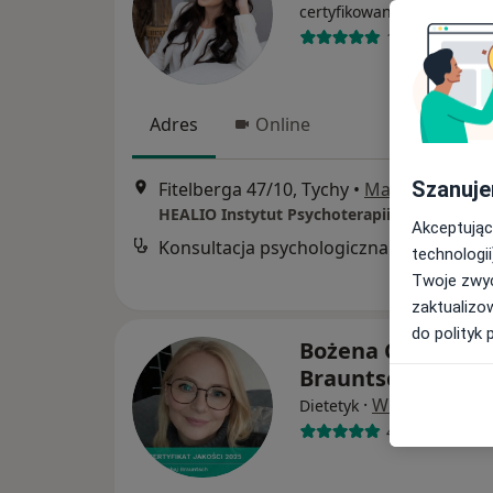
·
Więcej
certyfikowany
176 opinii
Adres
Online
Szanuje
Fitelberga 47/10, Tychy
•
Mapa
HEALIO Instytut Psychoterapii Justyna Rać
Akceptując
Konsultacja psychologiczna
technologii
Twoje zwyc
zaktualizo
do polityk 
Bożena Czabaj
Brauntsch
·
Więcej
Dietetyk
419 opinii