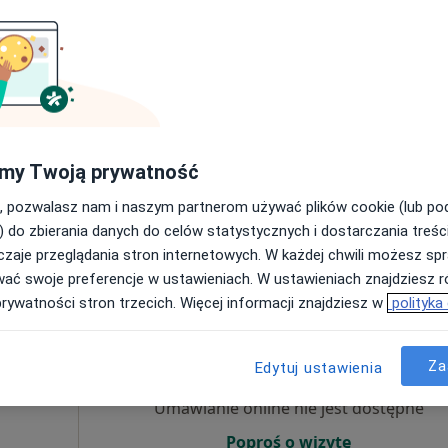
Umawianie online nie jest dostępne
Poproś o wizytę
my Twoją prywatność
, pozwalasz nam i naszym partnerom używać plików cookie (lub p
250 zł
) do zbierania danych do celów statystycznych i dostarczania treśc
zaje przeglądania stron internetowych. W każdej chwili możesz spr
wać swoje preferencje w ustawieniach. W ustawieniach znajdziesz ró
prywatności stron trzecich. Więcej informacji znajdziesz w
polityka
Dziś
Jutro
Pon,
Wt,
8 Sie
9 Sie
10 Sie
11 Sie
Za
Edytuj ustawienia
Umawianie online nie jest dostępne
Poproś o wizytę