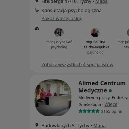
Fitelberga 47/10, Tychy
•
Mapa
Konsultacja psychologiczna
Pokaż więcej usług
mgr Justyna Rać
mgr Paulina
mgr Ju
psycholog
Czaicka-Rogulska
psy
psycholog
Zobacz wszystkich 4 specjalistów
Alimed Centrum
Medyczne
Medycyna pracy, Endokryn
·
Więcej
Ginekologia
3165 opinii
Budowlanych 5, Tychy
•
Mapa