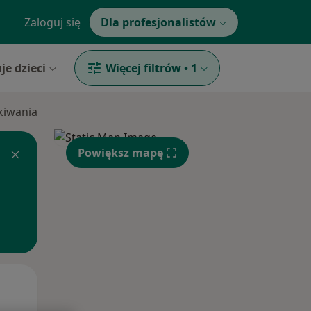
Zaloguj się
Dla profesjonalistów
je dzieci
Więcej filtrów
•
1
ukiwania
Powiększ mapę
Śr,
Czw,
Pt,
12 Sie
13 Sie
14 Sie