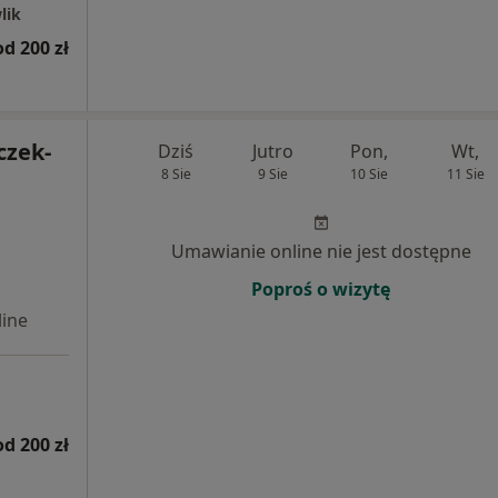
lik
od 200 zł
czek-
Dziś
Jutro
Pon,
Wt,
8 Sie
9 Sie
10 Sie
11 Sie
Umawianie online nie jest dostępne
Poproś o wizytę
ine
od 200 zł