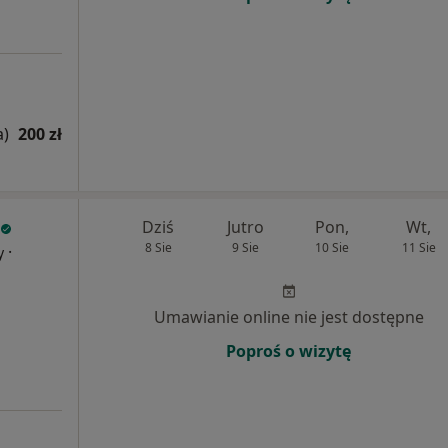
a)
200 zł
Dziś
Jutro
Pon,
Wt,
8 Sie
9 Sie
10 Sie
11 Sie
·
y
Umawianie online nie jest dostępne
Poproś o wizytę