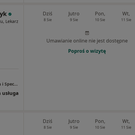
dyk
Dziś
Jutro
Pon,
Wt,
8 Sie
9 Sie
10 Sie
11 Sie
u, Lekarz
Umawianie online nie jest dostępne
Poproś o wizytę
NZOZ MEDICO Praktyka Lekarzy Rodzinnych i Specjalistów
 usługa
Dziś
Jutro
Pon,
Wt,
8 Sie
9 Sie
10 Sie
11 Sie