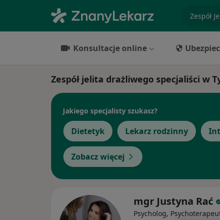
specjaliz
Konsultacje online
Ubezpiec
Zespół jelita drażliwego specjaliści w 
Jakiego specjalisty szukasz?
Dietetyk
Lekarz rodzinny
In
Zobacz więcej
mgr Justyna Rać
Psycholog, Psychoterapeu