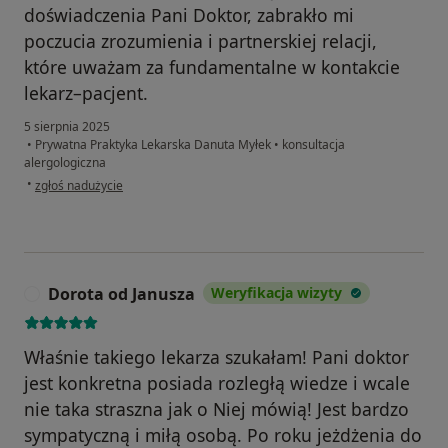
doświadczenia Pani Doktor, zabrakło mi
poczucia zrozumienia i partnerskiej relacji,
które uważam za fundamentalne w kontakcie
lekarz–pacjent.
5 sierpnia 2025
•
Prywatna Praktyka Lekarska Danuta Myłek
•
konsultacja
alergologiczna
w opinii użytkownika L
•
zgłoś nadużycie
Dorota od Janusza
Weryfikacja wizyty
D
Właśnie takiego lekarza szukałam! Pani doktor
jest konkretna posiada rozległą wiedze i wcale
nie taka straszna jak o Niej mówią! Jest bardzo
sympatyczną i miłą osobą. Po roku jeżdżenia do