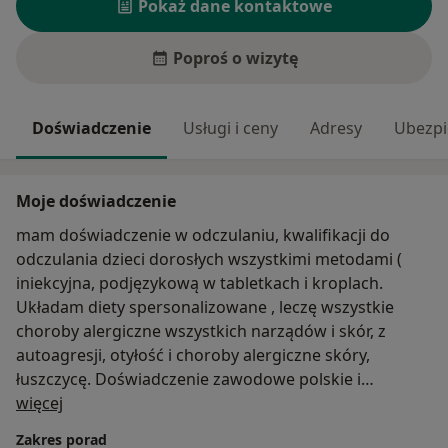
Pokaż dane kontaktowe
Poproś o wizytę
Doświadczenie
Usługi i ceny
Adresy
Ubezpi
Moje doświadczenie
mam doświadczenie w odczulaniu, kwalifikacji do
odczulania dzieci dorosłych wszystkimi metodami (
iniekcyjna, podjęzykową w tabletkach i kroplach.
Układam diety spersonalizowane , leczę wszystkie
choroby alergiczne wszystkich narządów i skór, z
autoagresji, otyłość i choroby alergiczne skóry,
łuszczycę. Doświadczenie zawodowe polskie i
O mnie
zagraniczne, posługuję się swobodnie językiem
więcej
angielskim, 50 lat pracy w zawodowej.
Zakres porad