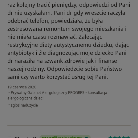
raz kolejny tracić pieniędzy, odpowiedzi od Pani
dr nie uzyskałam. Pani dr gdy wreszcie raczyła
odebrać telefon, powiedziała, że była
zestresowana remontem swojego mieszkania i
nie miała czasu rozmawiać. Zalecając
restrykcyjne diety autystycznemu dziecku, dając
antybiotyk i źle diagnozując moje dziecko Pani
dr naraziła na szwank zdrowie jak i finanse
naszej rodziny. Odpowiedzcie sobie Państwo
sami czy warto korzystać usług tej Pani.
19 czerwca 2020
•
Prywatny Gabinet Alergologiczny PROGRES
•
konsultacja
alergologiczna dzieci
w opinii użytkownika Renata K
•
zgłoś nadużycie