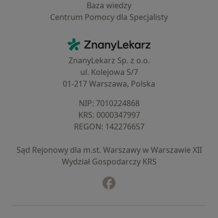
Baza wiedzy
Centrum Pomocy dla Specjalisty
Kontakt
ZnanyLekarz - Strona główna
ZnanyLekarz Sp. z o.o.
ul. Kolejowa 5/7
01-217 Warszawa, Polska
NIP: ⁠7010224868
KRS: ⁠0000347997
REGON: ⁠142276657
Sąd Rejonowy dla m.st. Warszawy w Warszawie XII
Wydział Gospodarczy KRS
Facebook
otwiera się w nowej karcie