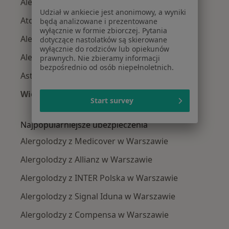
Alergia w Warszawie
Udział w ankiecie jest anonimowy, a wyniki
Atopowe zapalenie skóry w Warszawie
będą analizowane i prezentowane
wyłącznie w formie zbiorczej. Pytania
Alergia pokarmowa w Warszawie
dotyczące nastolatków są skierowane
wyłącznie do rodziców lub opiekunów
Alergie skórne w Warszawie
prawnych. Nie zbieramy informacji
bezpośrednio od osób niepełnoletnich.
Astma oskrzelowa w Warszawie
Więcej (15)
Start survey
Więcej w kategorii: Najczęście leczone chorob
Najpopularniejsze ubezpieczenia
Alergolodzy z Medicover w Warszawie
Alergolodzy z Allianz w Warszawie
Alergolodzy z INTER Polska w Warszawie
Alergolodzy z Signal Iduna w Warszawie
Alergolodzy z Compensa w Warszawie