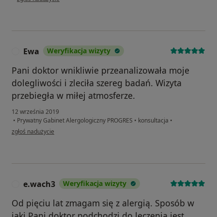
Ewa
Weryfikacja wizyty
E
Pani doktor wnikliwie przeanalizowała moje
dolegliwości i zleciła szereg badań. Wizyta
przebiegła w miłej atmosferze.
12 września 2019
•
Prywatny Gabinet Alergologiczny PROGRES
•
konsultacja
•
w opinii użytkownika Ewa
zgłoś nadużycie
e.wach3
Weryfikacja wizyty
E
Od pięciu lat zmagam się z alergią. Sposób w
jaki Pani doktor podchodzi do leczenia jest