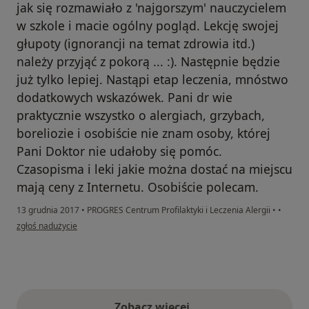
jak się rozmawiało z 'najgorszym' nauczycielem
w szkole i macie ogólny pogląd. Lekcję swojej
głupoty (ignorancji na temat zdrowia itd.)
należy przyjąć z pokorą ... :). Następnie będzie
już tylko lepiej. Nastąpi etap leczenia, mnóstwo
dodatkowych wskazówek. Pani dr wie
praktycznie wszystko o alergiach, grzybach,
boreliozie i osobiście nie znam osoby, której
Pani Doktor nie udałoby się pomóc.
Czasopisma i leki jakie można dostać na miejscu
mają ceny z Internetu. Osobiście polecam.
13 grudnia 2017
•
PROGRES Centrum Profilaktyki i Leczenia Alergii
•
•
w opinii użytkownika Konto zostało usunięte
zgłoś nadużycie
Zobacz więcej