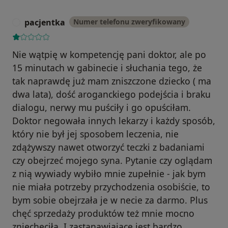
pacjentka
Numer telefonu zweryfikowany
P
Nie wątpię w kompetencję pani doktor, ale po
15 minutach w gabinecie i słuchania tego, że
tak naprawdę już mam zniszczone dziecko ( ma
dwa lata), dość aroganckiego podejścia i braku
dialogu, nerwy mu puściły i go opuściłam.
Doktor negowała innych lekarzy i każdy sposób,
który nie był jej sposobem leczenia, nie
zdążywszy nawet otworzyć teczki z badaniami
czy obejrzeć mojego syna. Pytanie czy oglądam
z nią wywiady wybiło mnie zupełnie - jak bym
nie miała potrzeby przychodzenia osobiście, to
bym sobie obejrzała je w necie za darmo. Plus
chęć sprzedaży produktów też mnie mocno
zniechęciła. I zastanawiające jest bardzo