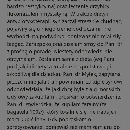
bardzo restrykcyjną) oraz leczenie grzybicy
flukonazolem i nystatyną. W trakcie diety i
antybiotykoterapii syn zaczął strasznie chudnąć,
pojawiły się u niego cienie pod oczami, nie
wychodził na podwórko, ponieważ nie miał siły
biegać. Zaniepokojona pisałam smsy do Pani dr
z prośbą o poradę. Niestety odpowiedzi nie
otrzymałam. Zostałam sama z dietą (wg Pani
prof jak i dietetyka totalnie bezpodstawną i
szkodliwą dla dziecka). Pani dr Myłek, zapytana
przeze mnie jaki tran powinnam zakupić synowi
odpowiedziała, że jaki chcę byle z alg morskich.
Gdy owy zakupiłam i prosiłam o potwierdzenie,
Pani dr stwierdziła, że kupiłam fatalny (za
bagatela 100zł), który totalnie się nie nadaje i
mam kupić inny. Gdy poprosiłam o
sprecyzowanie, ponieważ nie mam zamiaru po