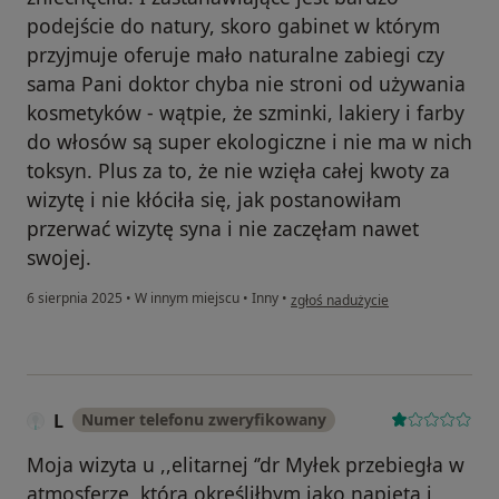
podejście do natury, skoro gabinet w którym
przyjmuje oferuje mało naturalne zabiegi czy
sama Pani doktor chyba nie stroni od używania
kosmetyków - wątpie, że szminki, lakiery i farby
do włosów są super ekologiczne i nie ma w nich
toksyn. Plus za to, że nie wzięła całej kwoty za
wizytę i nie kłóciła się, jak postanowiłam
przerwać wizytę syna i nie zaczęłam nawet
swojej.
w opinii użytkownika pacjentka
6 sierpnia 2025
•
W innym miejscu
•
Inny
•
zgłoś nadużycie
L
Numer telefonu zweryfikowany
Moja wizyta u ,,elitarnej ‘’dr Myłek przebiegła w
atmosferze, którą określiłbym jako napiętą i