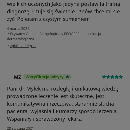
wielkich uczonych Jako jedyna postawiła trafną
diagnozę. Czuje się świetnie i znów chce mi się
zyć! Polecam z czystym sumieniem
4 marca 2021
•
Prywatny Gabinet Alergologiczny PROGRES
•
konsultacja
dermatologiczna
w opinii użytkownika Dorota od Janusza
•
zgłoś nadużycie
MZ
Weryfikacja wizyty
M
Pani dr. Myłek ma rozległą i unikatową wiedzę,
prowadzone leczenie jest skuteczne, jest
komunikatywna i rzeczowa, starannie słucha
pacjenta, wyjaśnia i tłumaczy sposób leczenia.
Wspaniały i sprawdzony lekarz.
28 stycznia 2021