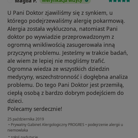
Magda P.
Weryfikacja wizyty
M
U Pani Doktor zjawiliśmy się z synkiem, u
którego podejrzewaliśmy alergię pokarmową.
Alergia została wykluczona, natomiast Pani
doktor po wywiadzie przeprowadzonym z
ogromną wnikliwością zasugerowała inną
przyczynę problemu. Jesteśmy w trakcie badań,
ale wiem że lepiej nie mogliśmy trafić.
Ogromna wiedza ze wszystkich dziedzin
medycyny, wszechstronność i dogłębna analiza
problemu. Do tego Pani Doktor jest przemiłą,
ciepłą osobą z bardzo dobrym podejściem do
dzieci.
Polecamy serdecznie!
25 października 2019
•
Prywatny Gabinet Alergologiczny PROGRES
•
podejrzenie alergii u
niemowlaka
w opinii użytkownika Magda P.
•
zgłoś nadużycie