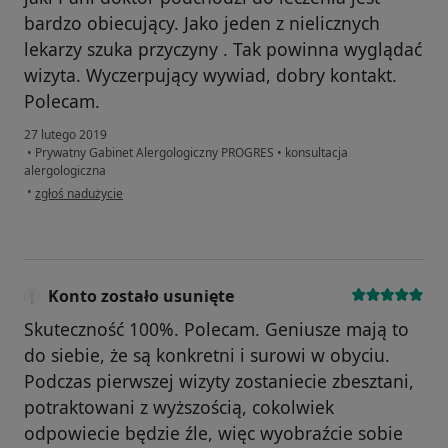
bardzo obiecujący. Jako jeden z nielicznych
lekarzy szuka przyczyny . Tak powinna wyglądać
wizyta. Wyczerpujący wywiad, dobry kontakt.
Polecam.
27 lutego 2019
•
Prywatny Gabinet Alergologiczny PROGRES
•
konsultacja
alergologiczna
w opinii użytkownika e.wach3
•
zgłoś nadużycie
Konto zostało usunięte
Skuteczność 100%. Polecam. Geniusze mają to
do siebie, że są konkretni i surowi w obyciu.
Podczas pierwszej wizyty zostaniecie zbesztani,
potraktowani z wyższością, cokolwiek
odpowiecie będzie źle, więc wyobraźcie sobie