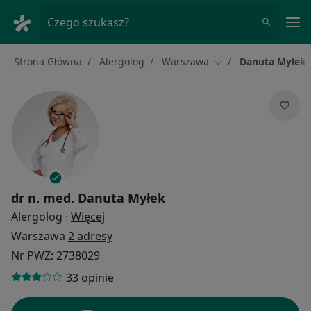
Me
Czego szukasz?
Strona Główna
Alergolog
Warszawa
Danuta Myłek
Zmień miasto
dr n. med.
Danuta Myłek
O specjalizacjach
Alergolog
·
Więcej
Warszawa
2 adresy
Nr PWZ: 2738029
33 opinie