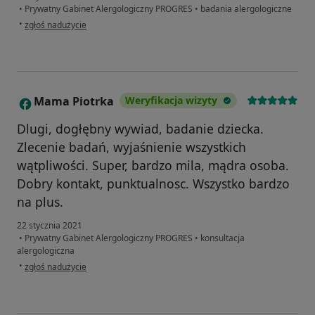
•
Prywatny Gabinet Alergologiczny PROGRES
•
badania alergologiczne
w opinii użytkownika MZ
•
zgłoś nadużycie
Mama Piotrka
Weryfikacja wizyty
M
Dlugi, dogłębny wywiad, badanie dziecka.
Zlecenie badań, wyjaśnienie wszystkich
wątpliwości. Super, bardzo mila, mądra osoba.
Dobry kontakt, punktualnosc. Wszystko bardzo
na plus.
22 stycznia 2021
•
Prywatny Gabinet Alergologiczny PROGRES
•
konsultacja
alergologiczna
w opinii użytkownika Mama Piotrka
•
zgłoś nadużycie