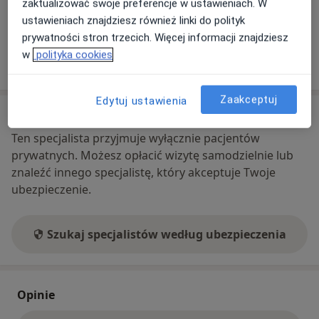
zaktualizować swoje preferencje w ustawieniach. W
Co mam zrobić w tej sytuacji?
ustawieniach znajdziesz również linki do polityk
prywatności stron trzecich. Więcej informacji znajdziesz
w
polityka cookies
Pokaż więcej
o adresie
Zaakceptuj
Edytuj ustawienia
Ubezpieczenia - brak akceptowanych
Ten specjalista przyjmuje wyłącznie pacjentów
prywatnych. Możesz opłacić wizytę samodzielnie lub
znaleźć innego specjalistę, który akceptuje Twoje
ubezpieczenie.
Szukaj specjalistów według ubezpieczenia
Opinie