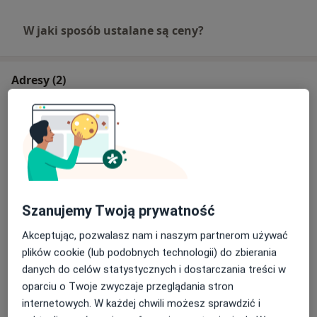
W jaki sposób ustalane są ceny?
Adresy (2)
Adres 1
Adres 2
Prywatny Gabinet Alergologiczny
PROGRES
Sarmacka 18/93,
02-972
Warszawa
Szanujemy Twoją prywatność
Akceptując, pozwalasz nam i naszym partnerom używać
Powiększ mapę
otwiera się w nowej karcie
plików cookie (lub podobnych technologii) do zbierania
danych do celów statystycznych i dostarczania treści w
Dostępność
oparciu o Twoje zwyczaje przeglądania stron
W tym gabinecie nie można umawiać wizyt przez
internetowych. W każdej chwili możesz sprawdzić i
internet