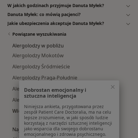
W jakich godzinach przyjmuje Danuta Myłek?
Danuta Myłek: co mówią pacjenci?
Jakie ubezpieczenia akceptuje Danuta Myłek?
Powiązane wyszukiwania
Alergolodzy w pobliżu
Alergolodzy Mokotów
Alergolodzy Śródmieście
Alergolodzy Praga-Południe
Alergolodzy Wola
Dobrostan emocjonalny i
sztuczna inteligencja
Alergolodzy Ursynów
Niniejsza ankieta, przygotowana przez
Więcej (14)
zespół Patient Care Doctoralia, ma na celu
lepsze zrozumienie, w jaki sposób ludzie
Więcej w kategorii: Alergolodzy w pobliżu
korzystają z narzędzi sztucznej inteligencji
jako wsparcia dla swojego dobrostanu
Najczęście leczone choroby
emocjonalnego i zdrowia psychicznego.