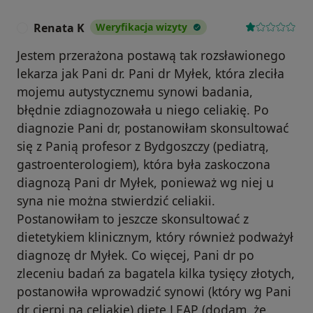
Renata K
Weryfikacja wizyty
R
Jestem przerażona postawą tak rozsławionego
lekarza jak Pani dr. Pani dr Myłek, która zleciła
mojemu autystycznemu synowi badania,
błędnie zdiagnozowała u niego celiakię. Po
diagnozie Pani dr, postanowiłam skonsultować
się z Panią profesor z Bydgoszczy (pediatrą,
gastroenterologiem), która była zaskoczona
diagnozą Pani dr Myłek, ponieważ wg niej u
syna nie można stwierdzić celiakii.
Postanowiłam to jeszcze skonsultować z
dietetykiem klinicznym, który również podważył
diagnozę dr Myłek. Co więcej, Pani dr po
zleceniu badań za bagatela kilka tysięcy złotych,
postanowiła wprowadzić synowi (który wg Pani
dr cierpi na celiakię) dietę LEAP (dodam, że