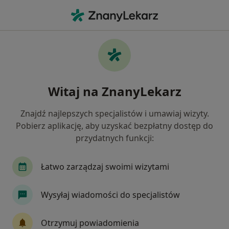
Me
Zapalenie Krtani • Rumia, pomorskie
Filtry
• 1
Ubezpieczenie
Map
Zapalenie krtani specjaliści w Rumi
Witaj na ZnanyLekarz
Jak działają wyniki wyszukiwania
Znajdź najlepszych specjalistów i umawiaj wizyty.
Pobierz aplikację, aby uzyskać bezpłatny dostęp do
Jakiego specjalisty szukasz?
przydatnych funkcji:
Laryngolog
Ortopeda
Radiolog
Urol
Łatwo zarządzaj swoimi wizytami
Wysyłaj wiadomości do specjalistów
Otrzymuj powiadomienia