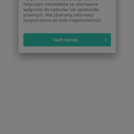
dotyczące nastolatków są skierowane
Pomoc
wyłącznie do rodziców lub opiekunów
prawnych. Nie zbieramy informacji
Aplikacje mobilne
bezpośrednio od osób niepełnoletnich.
Blog dla pacjentów
Dla profesjonalistów
Start survey
Cennik
Dla lekarzy
Dla placówek medycznych
Noa Notes
nowość
Baza wiedzy
Centrum Pomocy dla Specjalisty
Kontakt
ZnanyLekarz - Strona główna
ZnanyLekarz Sp. z o.o.
ul. Kolejowa 5/7
01-217 Warszawa, Polska
NIP: ⁠7010224868