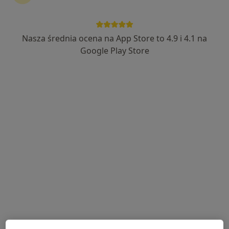
Nasza średnia ocena na App Store to 4.9 i 4.1 na
lek. Marta Jagłowska
Google Play Store
·
Więcej
Laryngolog
46 opinii
Katowicka 14, Rumia
•
Mapa
Centrum Medyczne IMED
Konsultacja laryngologiczna dzieci
230 zł
Specjalista nie oferuje umawiania online pod tym adresem.
Poproś o wizytę