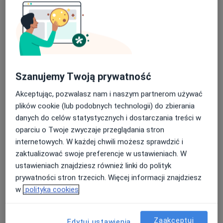
lek. Aneta Sokół-Pankowska
·
Więcej
Laryngolog
1059 opinii
Szanujemy Twoją prywatność
Adres 1
Adres 2
Akceptując, pozwalasz nam i naszym partnerom używać
plików cookie (lub podobnych technologii) do zbierania
Spółdzielcza 1, Reda
•
Mapa
danych do celów statystycznych i dostarczania treści w
REDA JKMED
oparciu o Twoje zwyczaje przeglądania stron
Konsultacja laryngologiczna
250 zł
internetowych. W każdej chwili możesz sprawdzić i
Specjalista nie oferuje umawiania online pod tym adresem.
zaktualizować swoje preferencje w ustawieniach. W
ustawieniach znajdziesz również linki do polityk
Poproś o wizytę
prywatności stron trzecich. Więcej informacji znajdziesz
w
polityka cookies
Zaakceptuj
Edytuj ustawienia