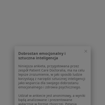
Polityka prywatności pacjentów
Polityka prywatności profesjonalistów
Polityka prywatności dla profesjonalistów, których
dane pozyskaliśmy samodzielnie
Polityka cookies
Jak działają wyniki wyszukiwania
Dostępność
O nas
Praca
Rekrutujemy!
Dobrostan emocjonalny i
Partnerzy
sztuczna inteligencja
Centrum prasowe
Kontakt
Niniejsza ankieta, przygotowana przez
zespół Patient Care Doctoralia, ma na celu
lepsze zrozumienie, w jaki sposób ludzie
Dla pacjentów
korzystają z narzędzi sztucznej inteligencji
jako wsparcia dla swojego dobrostanu
Lekarze
emocjonalnego i zdrowia psychicznego.
Placówki medyczne
Pytania i odpowiedzi
Udział w ankiecie jest anonimowy, a wyniki
będą analizowane i prezentowane
Usługi i zabiegi
wyłącznie w formie zbiorczej. Pytania
Choroby