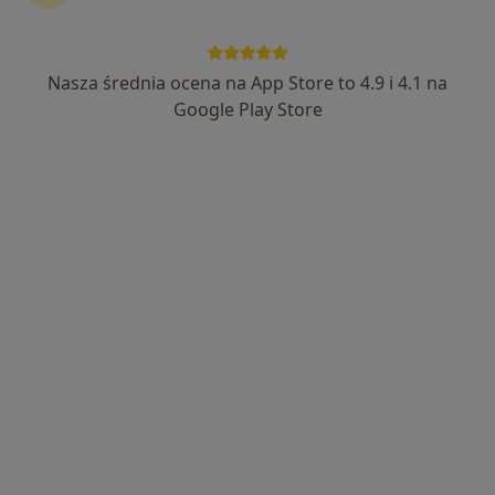
Nasza średnia ocena na App Store to 4.9 i 4.1 na
lek. Roksana Świącik
Google Play Store
·
Więcej
Lekarz rodzinny
30 opinii
Adres 1
Adres 2
Obrońców Westerplatte 56, Częstochowa
•
Mapa
FILOMED Centrum Medyczne
Konsultacja lekarza rodzinnego
200 zł
Specjalista nie oferuje umawiania online pod tym adresem.
Poproś o wizytę