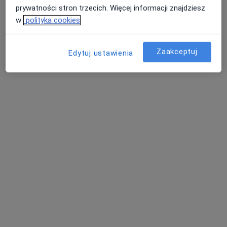
prywatności stron trzecich. Więcej informacji znajdziesz
w
polityka cookies
Zaakceptuj
Edytuj ustawienia
lek. Maciej Brymora
·
Więcej
W trakcie specjalizacji (Pediatra)
15 opinii
Adres 1
Adres 2
Adres 3
Adres 4
Adres 5
Generała Stanisława Sosabowskiego 21, Częstochowa
•
Mapa
Centrum Medyczne Klara
Konsultacja pediatryczna
od 250 zł
Specjalista nie oferuje umawiania online pod tym adresem.