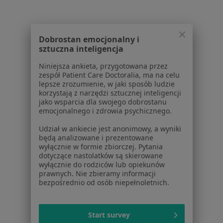
1
2
Powiązane wyszukiwania
Dobrostan emocjonalny i
W pobliżu Częstochowy
sztuczna inteligencja
Zapalenie gardła w Piekarach Śląskich
Niniejsza ankieta, przygotowana przez
zespół Patient Care Doctoralia, ma na celu
Zapalenie gardła w Tarnowskich Górach
lepsze zrozumienie, w jaki sposób ludzie
korzystają z narzędzi sztucznej inteligencji
Zapalenie gardła w Myszkowie
jako wsparcia dla swojego dobrostanu
emocjonalnego i zdrowia psychicznego.
Zapalenie gardła w Radomsku
Udział w ankiecie jest anonimowy, a wyniki
Zapalenie gardła w Lublińcu
będą analizowane i prezentowane
wyłącznie w formie zbiorczej. Pytania
Więcej (4)
dotyczące nastolatków są skierowane
Więcej w kategorii: W pobliżu Częstochowy
wyłącznie do rodziców lub opiekunów
prawnych. Nie zbieramy informacji
Schorzenia w Częstochowie
bezpośrednio od osób niepełnoletnich.
Nadciśnienie tętnicze w Częstochowie
Start survey
Choroba wieńcowa w Częstochowie