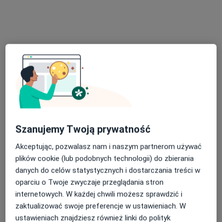
lek. Arkadiusz Macha
Laryngolog
Szanujemy Twoją prywatność
52 opinie
Akceptując, pozwalasz nam i naszym partnerom używać
Jana Kilińskiego 166, Częstochowa
•
Mapa
plików cookie (lub podobnych technologii) do zbierania
ALFAMEDICA
danych do celów statystycznych i dostarczania treści w
Konsultacja laryngologiczna dzieci
Brak ceny
oparciu o Twoje zwyczaje przeglądania stron
Specjalista nie oferuje umawiania online pod tym adresem.
internetowych. W każdej chwili możesz sprawdzić i
zaktualizować swoje preferencje w ustawieniach. W
Poproś o wizytę
ustawieniach znajdziesz również linki do polityk