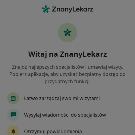
Me
Zapalenie Gardła • Częstochowa, śląskie
Filtry
• 1
Ubezpieczenie
Map
Zapalenie gardła specjaliści w Częstochowie
Witaj na ZnanyLekarz
Jak działają wyniki wyszukiwania
Znajdź najlepszych specjalistów i umawiaj wizyty.
Pobierz aplikację, aby uzyskać bezpłatny dostęp do
Jakiego specjalisty szukasz?
przydatnych funkcji:
Laryngolog
Audiolog, foniatra
Dermatol
Łatwo zarządzaj swoimi wizytami
Wysyłaj wiadomości do specjalistów
Otrzymuj powiadomienia