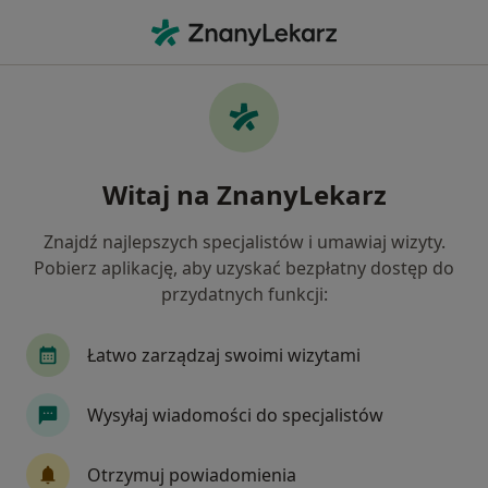
Me
Zapalenie Gardła • Gdańsk, pomorskie
Filtry
• 1
Ubezpieczenie
Map
Zapalenie gardła specjaliści w Gdańsku
Witaj na ZnanyLekarz
Jak działają wyniki wyszukiwania
Znajdź najlepszych specjalistów i umawiaj wizyty.
Pobierz aplikację, aby uzyskać bezpłatny dostęp do
Jakiego specjalisty szukasz?
przydatnych funkcji:
Laryngolog
Internista
Ginekolog
Or
Łatwo zarządzaj swoimi wizytami
Wysyłaj wiadomości do specjalistów
Otrzymuj powiadomienia