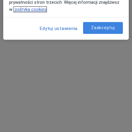
prywatności stron trzecich. Więcej informacji znajdziesz
Centrum Medyczne POLMED – Gdańsk, al. Grunwaldzka 82
w
polityka cookies
Konsultacja laryngologiczna
300 zł
Specjalista nie oferuje umawiania online pod tym adresem.
Zaakceptuj
Edytuj ustawienia
Poproś o wizytę
lek. Agnieszka Melkowska-Kowalczyk
·
Więcej
Pediatra, Pulmonolog dziecięcy
117 opinii
Adres 1
Adres 2
Online