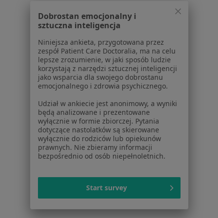
Powiązane wyszukiwania
Dobrostan emocjonalny i
W pobliżu Gdańska
sztuczna inteligencja
Zapalenie gardła w Gdyni
Niniejsza ankieta, przygotowana przez
zespół Patient Care Doctoralia, ma na celu
Zapalenie gardła w Wejherowie
lepsze zrozumienie, w jaki sposób ludzie
korzystają z narzędzi sztucznej inteligencji
Zapalenie gardła w Pruszczu Gdańskim
jako wsparcia dla swojego dobrostanu
emocjonalnego i zdrowia psychicznego.
Zapalenie gardła w Sopocie
Udział w ankiecie jest anonimowy, a wyniki
Zapalenie gardła w Starogardzie Gdańskim
będą analizowane i prezentowane
wyłącznie w formie zbiorczej. Pytania
Więcej (9)
dotyczące nastolatków są skierowane
Więcej w kategorii: W pobliżu Gdańska
wyłącznie do rodziców lub opiekunów
prawnych. Nie zbieramy informacji
Schorzenia w Gdańsku
bezpośrednio od osób niepełnoletnich.
Nadciśnienie tętnicze w Gdańsku
Cukrzyca w Gdańsku
Start survey
Otyłość w Gdańsku