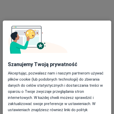
Poproś o wizytę
Bezpieczne płatności
Szanujemy Twoją prywatność
lek. Jakub Piątkowski
Akceptując, pozwalasz nam i naszym partnerom używać
Laryngolog, Lekarz wykonujący zabiegi medycyny estetycznej
plików cookie (lub podobnych technologii) do zbierania
·
Więcej
danych do celów statystycznych i dostarczania treści w
324 opinie
oparciu o Twoje zwyczaje przeglądania stron
internetowych. W każdej chwili możesz sprawdzić i
Adres 1
Adres 2
Adres 3
zaktualizować swoje preferencje w ustawieniach. W
ustawieniach znajdziesz również linki do polityk
Grunwaldzka 82, Gdańskie CH "Manhattan", Gdańsk
•
Mapa