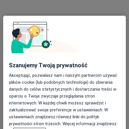
Poproś o wizytę
Szanujemy Twoją prywatność
lek. Gabriela Górska
Akceptując, pozwalasz nam i naszym partnerom używać
·
Więcej
W trakcie specjalizacji (Okulista)
plików cookie (lub podobnych technologii) do zbierania
23 opinie
danych do celów statystycznych i dostarczania treści w
Ignacego Krasickiego 14, Będzin
•
Mapa
oparciu o Twoje zwyczaje przeglądania stron
INTER-MED BĘDZIN
internetowych. W każdej chwili możesz sprawdzić i
zaktualizować swoje preferencje w ustawieniach. W
Konsultacja okulistyczna
220 zł
ustawieniach znajdziesz również linki do polityk
Specjalista nie oferuje umawiania online pod tym adresem.
prywatności stron trzecich. Więcej informacji znajdziesz