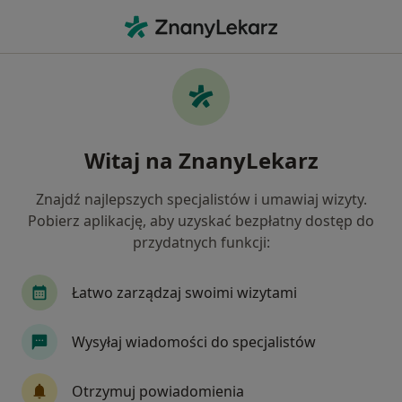
Me
Zaćma • Sosnowiec, śląskie
Filtry
• 1
Ubezpieczenie
Map
Zaćma specjaliści w Sosnowcu
Witaj na ZnanyLekarz
Jak działają wyniki wyszukiwania
Znajdź najlepszych specjalistów i umawiaj wizyty.
Pobierz aplikację, aby uzyskać bezpłatny dostęp do
Jakiego specjalisty szukasz?
przydatnych funkcji:
Okulista
Chirurg
Internista
Kardiolo
Łatwo zarządzaj swoimi wizytami
Wysyłaj wiadomości do specjalistów
Otrzymuj powiadomienia