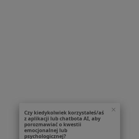
okulista
Nawrocka
Grądek-Motyl
okulista
okulista
Zobacz wszystkich 5 specjalistów
Brak dostępnych specjalistów z wolnymi terminami w tym centrum medycznym.
Pokaż profil
1
2
3
Powiązane wyszukiwania
W pobliżu Sosnowca
Zaćma w Katowicach
Czy kiedykolwiek korzystałeś/aś
Zaćma w Gliwicach
z aplikacji lub chatbota AI, aby
porozmawiać o kwestii
Zaćma w Chorzowie
emocjonalnej lub
psychologicznej?