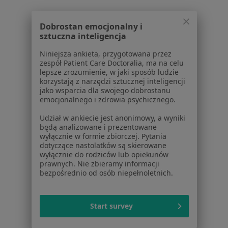
Placówki medyczne
Pytania i odpowiedzi
Dobrostan emocjonalny i
Usługi i zabiegi
sztuczna inteligencja
Choroby
Niniejsza ankieta, przygotowana przez
Pomoc
zespół Patient Care Doctoralia, ma na celu
Aplikacje mobilne
lepsze zrozumienie, w jaki sposób ludzie
korzystają z narzędzi sztucznej inteligencji
Blog dla pacjentów
jako wsparcia dla swojego dobrostanu
emocjonalnego i zdrowia psychicznego.
Dla profesjonalistów
Udział w ankiecie jest anonimowy, a wyniki
Cennik
będą analizowane i prezentowane
Dla lekarzy
wyłącznie w formie zbiorczej. Pytania
Dla placówek medycznych
dotyczące nastolatków są skierowane
wyłącznie do rodziców lub opiekunów
Noa Notes
nowość
prawnych. Nie zbieramy informacji
Baza wiedzy
bezpośrednio od osób niepełnoletnich.
Centrum Pomocy dla Specjalisty
Kontakt
Start survey
ZnanyLekarz - Strona główna