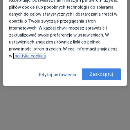
Akceptując, pozwalasz nam i naszym partnerom używać
plików cookie (lub podobnych technologii) do zbierania
danych do celów statystycznych i dostarczania treści w
oparciu o Twoje zwyczaje przeglądania stron
internetowych. W każdej chwili możesz sprawdzić i
zaktualizować swoje preferencje w ustawieniach. W
ustawieniach znajdziesz również linki do polityk
lek. Elżbieta Karolczuk-Matyja
prywatności stron trzecich. Więcej informacji znajdziesz
·
Więcej
Okulista, Okulista dziecięcy
w
polityka cookies
176 opinii
Adres
Online
Zaakceptuj
Edytuj ustawienia
Rynek 8, Czeladź
•
Mapa
Elżbieta Karolczuk-Matyja - OKULISTA
Konsultacja okulistyczna
300 zł
Specjalista nie oferuje umawiania online pod tym adresem.
Poproś o wizytę