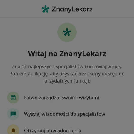
Me
Zaćma • Czeladź, śląskie
Filtry
• 1
Ubezpieczenie
Map
Zaćma specjaliści w Czeladzi
Witaj na ZnanyLekarz
Jak działają wyniki wyszukiwania
Znajdź najlepszych specjalistów i umawiaj wizyty.
Pobierz aplikację, aby uzyskać bezpłatny dostęp do
Jakiego specjalisty szukasz?
przydatnych funkcji:
Okulista
Neurolog
Lekarz wykonujący za
Łatwo zarządzaj swoimi wizytami
Wysyłaj wiadomości do specjalistów
Otrzymuj powiadomienia