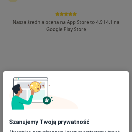
Nasza średnia ocena na App Store to 4.9 i 4.1 na
dr n. med. Karolina Stanienda-Sokół
Google Play Store
·
Okulista, Lekarz wykonujący zabiegi medycyny estetycznej
Więcej
142 opinie
Adres
Online
Wolności 227, Będzin
•
Mapa
Przychodnia Grodziec
Konsultacja z zakresu medycyny estetycznej
od 280 zł
Specjalista nie oferuje umawiania online pod tym adresem.
Poproś o wizytę
Szanujemy Twoją prywatność