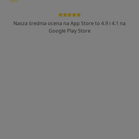
Nasza średnia ocena na App Store to 4.9 i 4.1 na
Google Play Store
Bezpieczne płatności
mgr Michał Lesiak
·
Więcej
Psycholog, Psychotraumatolog, Seksuolog
1120 opinii
Adres
Online
Tomasza Zana 39a, Lublin
•
Mapa
Klinika Psychologiczna Empatia - Michał Lesiak
Badanie kwestionariuszem DIVA-5
690 zł
Specjalista nie oferuje umawiania online pod tym adresem.
Poproś o wizytę