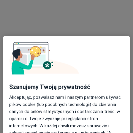
Zemborzycka 53, Lublin
•
Mapa
Strefa wsparcia
Konsultacja psychoterapeutyczna
200 zł
Specjalista nie oferuje umawiania online pod tym adresem.
Poproś o wizytę
Szanujemy Twoją prywatność
Akceptując, pozwalasz nam i naszym partnerom używać
plików cookie (lub podobnych technologii) do zbierania
danych do celów statystycznych i dostarczania treści w
oparciu o Twoje zwyczaje przeglądania stron
mgr Agnieszka Jaworska
internetowych. W każdej chwili możesz sprawdzić i
·
Więcej
Psycholog, Psychoterapeuta, Psychoonkolog
zaktualizować swoje preferencje w ustawieniach. W