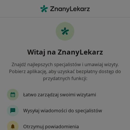
Me
Zaburzenia Zachowania • Lublin, lubelskie
Filtry
• 1
Ubezpieczenie
Map
Zaburzenia zachowania specjaliści w
Witaj na ZnanyLekarz
Lublinie
Jak działają wyniki wyszukiwania
Znajdź najlepszych specjalistów i umawiaj wizyty.
Pobierz aplikację, aby uzyskać bezpłatny dostęp do
przydatnych funkcji:
Jakiego specjalisty szukasz?
Psycholog
Psychoterapeuta
Psychiatra
Łatwo zarządzaj swoimi wizytami
Wysyłaj wiadomości do specjalistów
Otrzymuj powiadomienia