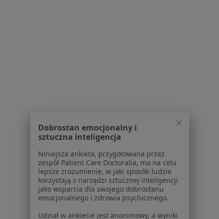
Centrum Psychoterapii Psychodynamicznej - Zmiana
Konsultacja psychoterapeutyczna
200 zł
Specjalista nie oferuje umawiania online pod tym adresem.
Poproś o wizytę
1
2
3
4
5
6
9
Powiązane wyszukiwania
Dobrostan emocjonalny i
sztuczna inteligencja
W pobliżu Lublina
Niniejsza ankieta, przygotowana przez
Zaburzenia zachowania w Puławach
zespół Patient Care Doctoralia, ma na celu
lepsze zrozumienie, w jaki sposób ludzie
Zaburzenia zachowania w Lubartowie
korzystają z narzędzi sztucznej inteligencji
jako wsparcia dla swojego dobrostanu
Zaburzenia zachowania w Świdniku
emocjonalnego i zdrowia psychicznego.
Zaburzenia zachowania w
Udział w ankiecie jest anonimowy, a wyniki