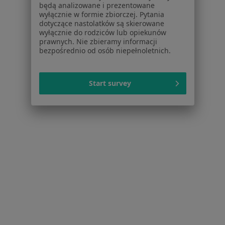
będą analizowane i prezentowane
Zaburzenia zachowania w Łęcznej
wyłącznie w formie zbiorczej. Pytania
dotyczące nastolatków są skierowane
Więcej (1)
wyłącznie do rodziców lub opiekunów
Więcej w kategorii: W pobliżu Lublina
prawnych. Nie zbieramy informacji
bezpośrednio od osób niepełnoletnich.
Schorzenia w Lublinie
Nadciśnienie tętnicze w Lublinie
Start survey
Cukrzyca w Lublinie
Cukrzyca ciążowa w Lublinie
Niewydolność serca w Lublinie
Zaburzenia rytmu serca w Lublinie
Więcej (15)
Więcej w kategorii: Schorzenia w Lublinie
Strona Główna
Choroby
Zaburzenia Zachowania
Zmień mi
Lublin
Zmień miasto