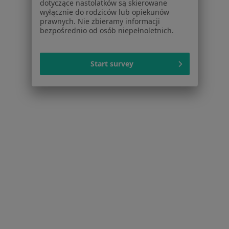
dotyczące nastolatków są skierowane
Nadciśnienie tętnicze w Lublinie
wyłącznie do rodziców lub opiekunów
prawnych. Nie zbieramy informacji
Cukrzyca w Lublinie
bezpośrednio od osób niepełnoletnich.
Cukrzyca ciążowa w Lublinie
Niewydolność serca w Lublinie
Start survey
Choroby serca w Lublinie
Więcej (15)
Więcej w kategorii: Schorzenia w Lublinie
Strona Główna
Choroby
Zaburzenia Rytmu Serca
Zmień m
Lublin
Zmień miasto