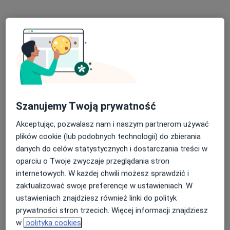
Specjalista nie oferuje umawiania online pod tym adresem.
Poproś o wizytę
Szanujemy Twoją prywatność
Akceptując, pozwalasz nam i naszym partnerom używać
plików cookie (lub podobnych technologii) do zbierania
dr n. med. Joanna Irla-Miduch
danych do celów statystycznych i dostarczania treści w
·
Więcej
Kardiolog dziecięcy, Pediatra
oparciu o Twoje zwyczaje przeglądania stron
16 opinii
internetowych. W każdej chwili możesz sprawdzić i
Kapucyńska 1A, Lublin
•
Mapa
zaktualizować swoje preferencje w ustawieniach. W
Medical Centrum
ustawieniach znajdziesz również linki do polityk
prywatności stron trzecich. Więcej informacji znajdziesz
Konsultacja kardiologa dziecięcego
350 zł
w
polityka cookies
Specjalista nie oferuje umawiania online pod tym adresem.