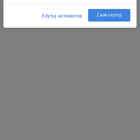
Poproś o wizytę
Zaakceptuj
Edytuj ustawienia
lek. Anna Szymik
·
Więcej
Kardiolog dziecięcy, Pediatra
2 opinie
Kapucyńska 1A, Lublin
•
Mapa
Medical Centrum
Konsultacja kardiologa dziecięcego
350 zł
Specjalista nie oferuje umawiania online pod tym adresem.