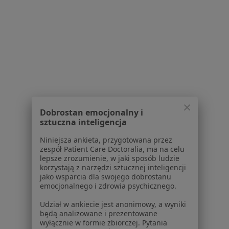
1
2
3
4
5
Powiązane wyszukiwania
W pobliżu Lublina
Zaburzenia rytmu serca w Kraśniku
Dobrostan emocjonalny i
Zaburzenia rytmu serca w Puławach
sztuczna inteligencja
Zaburzenia rytmu serca w Nałęczowie
Niniejsza ankieta, przygotowana przez
zespół Patient Care Doctoralia, ma na celu
Zaburzenia rytmu serca w Łęcznej
lepsze zrozumienie, w jaki sposób ludzie
korzystają z narzędzi sztucznej inteligencji
Zaburzenia rytmu serca w Świdniku
jako wsparcia dla swojego dobrostanu
emocjonalnego i zdrowia psychicznego.
Więcej (1)
Więcej w kategorii: W pobliżu Lublina
Udział w ankiecie jest anonimowy, a wyniki
będą analizowane i prezentowane
Schorzenia w Lublinie
wyłącznie w formie zbiorczej. Pytania