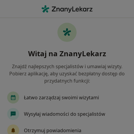
Me
Zaburzenia Rytmu Serca • Lublin, lubelskie
Filtry
• 1
Ubezpieczenie
Map
Zaburzenia rytmu serca specjaliści w
Witaj na ZnanyLekarz
Lublinie
Jak działają wyniki wyszukiwania
Znajdź najlepszych specjalistów i umawiaj wizyty.
Pobierz aplikację, aby uzyskać bezpłatny dostęp do
przydatnych funkcji:
Jakiego specjalisty szukasz?
Kardiolog
Internista
Endokrynolog
P
Łatwo zarządzaj swoimi wizytami
Wysyłaj wiadomości do specjalistów
Otrzymuj powiadomienia