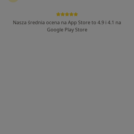
Nasza średnia ocena na App Store to 4.9 i 4.1 na
dr n. med. Anna Walewska
Google Play Store
·
Więcej
Kardiolog, Lekarz pierwszego kontaktu
945 opinii
Adres
Online
Aleje Racławickie 28a, lokal U8, Lublin
•
Mapa
Centrum Medyczne NewMedica
Konsultacja kardiologiczna (kolejna wizyta)
280 zł
Specjalista nie oferuje umawiania online pod tym adresem.
Poproś o wizytę