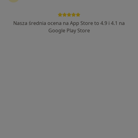
Nasza średnia ocena na App Store to 4.9 i 4.1 na
lek. Natalia Wężyk-Wylęgała
Google Play Store
·
Więcej
Kardiolog
126 opinii
Szarych Szeregów 34B, Opole
•
Mapa
HOLIMED Opole
Konsultacja kardiologiczna (kolejna wizyta)
230 zł
Specjalista nie oferuje umawiania online pod tym adresem.
Poproś o wizytę