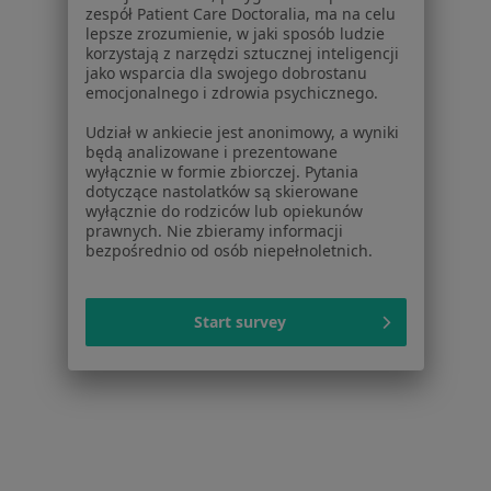
zespół Patient Care Doctoralia, ma na celu
Serwis
lepsze zrozumienie, w jaki sposób ludzie
korzystają z narzędzi sztucznej inteligencji
Regulamin
jako wsparcia dla swojego dobrostanu
Polityka prywatności pacjentów
emocjonalnego i zdrowia psychicznego.
Polityka prywatności profesjonalistów
Udział w ankiecie jest anonimowy, a wyniki
Polityka prywatności dla profesjonalistów, których
będą analizowane i prezentowane
dane pozyskaliśmy samodzielnie
wyłącznie w formie zbiorczej. Pytania
Polityka cookies
dotyczące nastolatków są skierowane
wyłącznie do rodziców lub opiekunów
Jak działają wyniki wyszukiwania
prawnych. Nie zbieramy informacji
Dostępność
bezpośrednio od osób niepełnoletnich.
O nas
Praca
Rekrutujemy!
Partnerzy
Start survey
Centrum prasowe
Kontakt
Dla pacjentów
Lekarze
Placówki medyczne