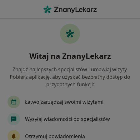
Me
Zaburzenia Rytmu Serca • Opole, opolskie
Filtry
• 1
Ubezpieczenie
Map
Zaburzenia rytmu serca specjaliści w Opolu
Witaj na ZnanyLekarz
Jak działają wyniki wyszukiwania
Znajdź najlepszych specjalistów i umawiaj wizyty.
Pobierz aplikację, aby uzyskać bezpłatny dostęp do
Jakiego specjalisty szukasz?
przydatnych funkcji:
Kardiolog
Internista
Ortopeda
Chiru
Łatwo zarządzaj swoimi wizytami
Wysyłaj wiadomości do specjalistów
Otrzymuj powiadomienia