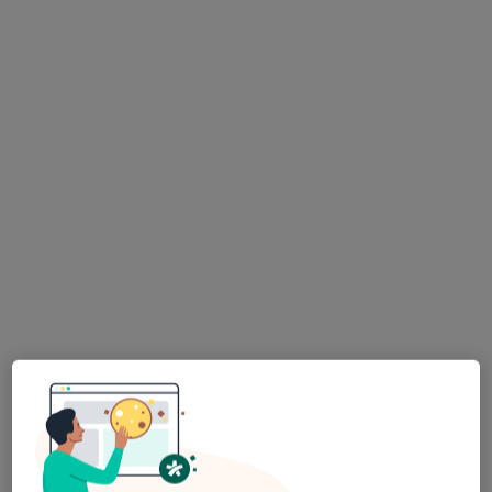
dr n. med. Tomasz Brzostowicz
·
Więcej
Kardiolog, Radiolog
35 opinii
aleja Wincentego Witosa 26, Opole
•
Mapa
Gabinet Kardiologiczny dr. n. med. Tomasz Brzostowicz
Tomografia Koronarografia
1 300 zł
Specjalista nie oferuje umawiania online pod tym adresem.
Poproś o wizytę