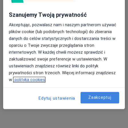
Szanujemy Twoją prywatność
dr n. med. Piotr Wittek
Akceptując, pozwalasz nam i naszym partnerom używać
Kardiolog
plików cookie (lub podobnych technologii) do zbierania
6 opinii
danych do celów statystycznych i dostarczania treści w
Częstochowska 54, Opole
•
Mapa
oparciu o Twoje zwyczaje przeglądania stron
Medin Klinika
internetowych. W każdej chwili możesz sprawdzić i
Konsultacja kardiologiczna + EKG
300 zł
zaktualizować swoje preferencje w ustawieniach. W
ustawieniach znajdziesz również linki do polityk
Specjalista nie oferuje umawiania online pod tym adresem.
prywatności stron trzecich. Więcej informacji znajdziesz
w
polityka cookies
Poproś o wizytę
Zaakceptuj
Edytuj ustawienia