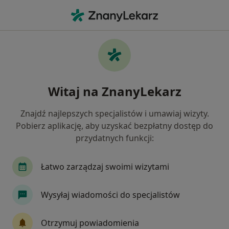
Me
Zaburzenia Osobowości • Rybnik, śląskie
Filtry
• 1
Ubezpieczenie
Map
Zaburzenia osobowości specjaliści w
Witaj na ZnanyLekarz
Rybniku
Jak działają wyniki wyszukiwania
Znajdź najlepszych specjalistów i umawiaj wizyty.
Pobierz aplikację, aby uzyskać bezpłatny dostęp do
przydatnych funkcji:
Jakiego specjalisty szukasz?
Psycholog
Psychoterapeuta
Psychiatra
Łatwo zarządzaj swoimi wizytami
Wysyłaj wiadomości do specjalistów
Otrzymuj powiadomienia