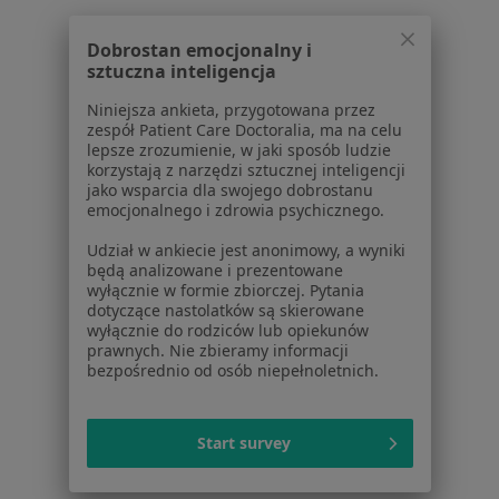
W pobliżu Rybnika
Dobrostan emocjonalny i
Zaburzenia osobowości w Katowicach
sztuczna inteligencja
Zaburzenia osobowości w Gliwicach
Niniejsza ankieta, przygotowana przez
zespół Patient Care Doctoralia, ma na celu
Zaburzenia osobowości w Tychach
lepsze zrozumienie, w jaki sposób ludzie
korzystają z narzędzi sztucznej inteligencji
Zaburzenia osobowości w Bytomiu
jako wsparcia dla swojego dobrostanu
emocjonalnego i zdrowia psychicznego.
Zaburzenia osobowości w Bielsku-Białej
Udział w ankiecie jest anonimowy, a wyniki
Więcej (14)
będą analizowane i prezentowane
wyłącznie w formie zbiorczej. Pytania
Więcej w kategorii: W pobliżu Rybnika
dotyczące nastolatków są skierowane
wyłącznie do rodziców lub opiekunów
Schorzenia w Rybniku
prawnych. Nie zbieramy informacji
bezpośrednio od osób niepełnoletnich.
Zaburzenia lękowe w Rybniku
Depresja w Rybniku
Start survey
Zaburzenia emocjonalne w Rybniku
Zaburzenia nastroju w Rybniku