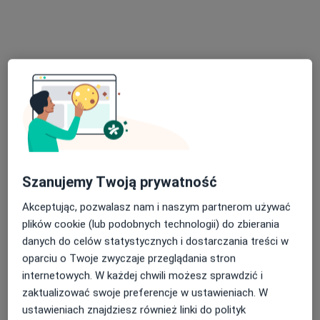
Wincentego Kadłubka 15, Rybnik
•
Mapa
Dorota Michałowska Gabinet Psychologiczny
Konsultacja psychologiczna
180 zł
Specjalista nie oferuje umawiania online pod tym adresem.
Poproś o wizytę
Szanujemy Twoją prywatność
Akceptując, pozwalasz nam i naszym partnerom używać
plików cookie (lub podobnych technologii) do zbierania
danych do celów statystycznych i dostarczania treści w
Bezpieczne płatności
oparciu o Twoje zwyczaje przeglądania stron
mgr Aleksandra Balcerek
internetowych. W każdej chwili możesz sprawdzić i
zaktualizować swoje preferencje w ustawieniach. W
·
Więcej
Psycholog, Psychoterapeuta
ustawieniach znajdziesz również linki do polityk
24 opinie