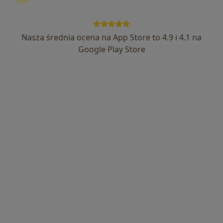
Nasza średnia ocena na App Store to 4.9 i 4.1 na
Google Play Store
Bezpieczne płatności
mgr Ewelina Szczygieł
·
Więcej
Psycholog
15 opinii
Adres
Online
Cegielniana 14, Rybnik
•
Mapa
Ewelina Szczygieł
Konsultacja psychologiczna
180 zł
Specjalista nie oferuje umawiania online pod tym adresem.
Poproś o wizytę