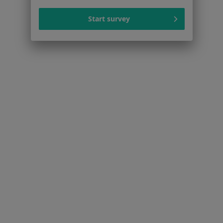
Polityka prywatności pacjentów
Polityka prywatności profesjonalistów
Start survey
Polityka prywatności dla profesjonalistów, których
dane pozyskaliśmy samodzielnie
Polityka cookies
Jak działają wyniki wyszukiwania
Dostępność
O nas
Praca
Rekrutujemy!
Partnerzy
Centrum prasowe
Kontakt
Dla pacjentów
Lekarze
Placówki medyczne
Pytania i odpowiedzi
Usługi i zabiegi