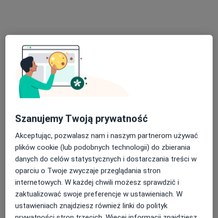
Poproś o wizytę
Szanujemy Twoją prywatność
mgr Ewa Malerczyk
·
Więcej
Psycholog, Psychoterapeuta certyfikowany
Akceptując, pozwalasz nam i naszym partnerom używać
66 opinii
plików cookie (lub podobnych technologii) do zbierania
danych do celów statystycznych i dostarczania treści w
Adres 1
Adres 2
Online
oparciu o Twoje zwyczaje przeglądania stron
internetowych. W każdej chwili możesz sprawdzić i
Rynek 1/2, Kędzierzyn-Koźle
•
Mapa
zaktualizować swoje preferencje w ustawieniach. W
Gabinet Psychologiczno-Pedagogiczny EWA MALERCZYK
ustawieniach znajdziesz również linki do polityk
Konsultacja psychologiczna
200 zł
prywatności stron trzecich. Więcej informacji znajdziesz