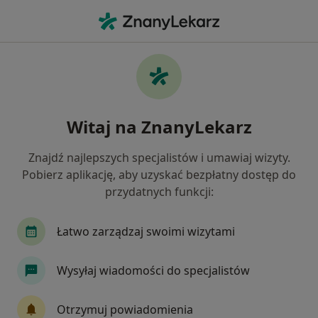
Me
Zaburzenia Osobowości • Kędzierzyn-Koźle, opolskie
Filtry
• 1
Ubezpieczenie
Map
Zaburzenia osobowości specjaliści w
Witaj na ZnanyLekarz
Kędzierzynie-Koźlu
Jak działają wyniki wyszukiwania
Znajdź najlepszych specjalistów i umawiaj wizyty.
Pobierz aplikację, aby uzyskać bezpłatny dostęp do
przydatnych funkcji:
Jakiego specjalisty szukasz?
Psycholog
Psychoterapeuta
Psychiatra
Łatwo zarządzaj swoimi wizytami
Wysyłaj wiadomości do specjalistów
Otrzymuj powiadomienia