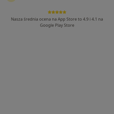
Nasza średnia ocena na App Store to 4.9 i 4.1 na
mgr Natalia Mateja-Suchan
Google Play Store
·
Więcej
Psycholog, Psychoterapeuta certyfikowany
95 opinii
Adres
Online
Doktora Wojciecha Czerwińskiego 3, Kędzierzyn-Koźle
•
Mapa
Gabinet Psychologii i Psychoterapii
Konsultacja psychologiczna
230 zł
Specjalista nie oferuje umawiania online pod tym adresem.
Poproś o wizytę