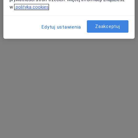
w
polityka cookies
Specjalista nie oferuje umawiania online pod tym adresem.
Poproś o wizytę
Zaakceptuj
Edytuj ustawienia
mgr Elżbieta Osińska-Sobczyk
·
Więcej
Psycholog
46 opinii
Adres 1
Adres 2
Online