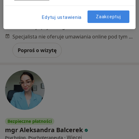
Wincentego Kadłubka 15, Rybnik
•
Mapa
Zaakceptuj
Gabinet Psychologiczny Patrycja Borecka
Edytuj ustawienia
Konsultacja psychologiczna
180 zł
Specjalista nie oferuje umawiania online pod tym adresem.
Poproś o wizytę
Bezpieczne płatności
mgr Aleksandra Balcerek
·
Więcej
Psycholog, Psychoterapeuta