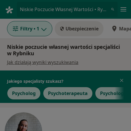
Me
Niskie Poczucie Własnej Wartości • Rybnik, śląskie
Filtry
• 1
Ubezpieczenie
Map
Niskie poczucie własnej wartości specjaliści
w Rybniku
Jak działają wyniki wyszukiwania
Jakiego specjalisty szukasz?
Psycholog
Psychoterapeuta
Psycholog dz