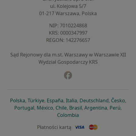
ul. Kolejowa 5/7
01-217 Warszawa, Polska
NIP: ⁠7010224868
KRS: ⁠0000347997
REGON: ⁠142276657
Sąd Rejonowy dla m.st. Warszawy w Warszawie XII
Wydział Gospodarczy KRS
Facebook
otwiera się w nowej karcie
otwiera się w nowej karcie
otwiera się w nowej karcie
otwiera się w nowej karcie
otwiera się w nowej karci
otwiera się
otwi
Polska
,
Türkiye
,
España
,
Italia
,
Deutschland
,
Česko
,
otwiera się w nowej karcie
otwiera się w nowej karcie
otwiera się w nowej karcie
otwiera się w nowej kar
otwiera się 
otwier
Portugal
,
México
,
Chile
,
Brasil
,
Argentina
,
Perú
,
otwiera się w nowej karc
Colombia
Płatności kartą