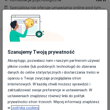
Specjalista nie oferuje umawiania online pod tym adresem.
Poproś o wizytę
Szanujemy Twoją prywatność
Akceptując, pozwalasz nam i naszym partnerom używać
plików cookie (lub podobnych technologii) do zbierania
danych do celów statystycznych i dostarczania treści w
Bezpieczne płatności
oparciu o Twoje zwyczaje przeglądania stron
mgr Patrycja Borecka
internetowych. W każdej chwili możesz sprawdzić i
·
Więcej
Psycholog
zaktualizować swoje preferencje w ustawieniach. W
33 opinie
ustawieniach znajdziesz również linki do polityk
prywatności stron trzecich. Więcej informacji znajdziesz
Adres 1
Adres 2
Online 1
Online 2
w
polityka cookies