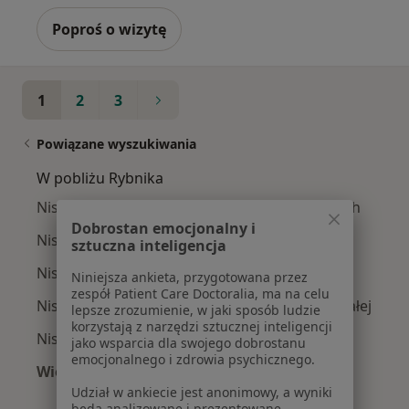
Poproś o wizytę
1
2
3
Powiązane wyszukiwania
W pobliżu Rybnika
Niskie poczucie własnej wartości w Katowicach
Dobrostan emocjonalny i
Niskie poczucie własnej wartości w Gliwicach
sztuczna inteligencja
Niskie poczucie własnej wartości w Tychach
Niniejsza ankieta, przygotowana przez
zespół Patient Care Doctoralia, ma na celu
Niskie poczucie własnej wartości w Bielsku-Białej
lepsze zrozumienie, w jaki sposób ludzie
korzystają z narzędzi sztucznej inteligencji
Niskie poczucie własnej wartości w Bytomiu
jako wsparcia dla swojego dobrostanu
emocjonalnego i zdrowia psychicznego.
Więcej (14)
Więcej w kategorii: W pobliżu Rybnika
Udział w ankiecie jest anonimowy, a wyniki
będą analizowane i prezentowane