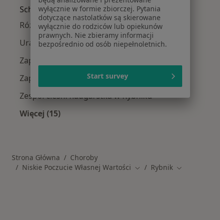
Schorzenia w Rybniku
wyłącznie w formie zbiorczej. Pytania
dotyczące nastolatków są skierowane
Różyczka w Rybniku
wyłącznie do rodziców lub opiekunów
prawnych. Nie zbieramy informacji
Urazy w Rybniku
bezpośrednio od osób niepełnoletnich.
Zapalenie oskrzeli w Rybniku
Start survey
Zapalenie płuc w Rybniku
Zespół cieśni nadgarstka w Rybniku
Więcej (15)
Więcej w kategorii: Schorzenia w Rybniku
Strona Główna
Choroby
Niskie Poczucie Własnej Wartości
Rybnik
Zmień miasto
Zmień miast