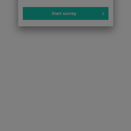
Zaburzenia emocjonalne w Będzinie
Start survey
Zaburzenia lękowe w Będzinie
Depresja w Będzinie
Kryzys emocjonalny w Będzinie
Kryzys w związku w Będzinie
Więcej (15)
Więcej w kategorii: Schorzenia w Będzinie
Zaburzenia Osobowości Specjaliści W Będzinie
Serwis