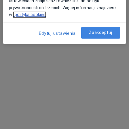
ustawieniach znajdziesz również linki do polityk
prywatności stron trzecich. Więcej informacji znajdziesz
Specjalista nie oferuje umawiania online pod tym adresem.
w
polityka cookies
Poproś o wizytę
Zaakceptuj
Edytuj ustawienia
Tomasz Bobrowski
·
Więcej
Logopeda, Psycholog
251 opinii
Bolesława i Władysława Dehnelów 40, Czeladź
•
Mapa
Gabinet Logopedyczno- Psychologiczny Tomasz Bobrowski
Diagnoza neurologopedyczna
200 zł