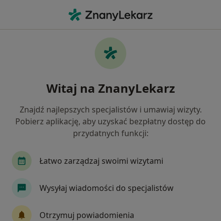
Me
Zaburzenia Osobowości • Będzin, śląskie
Filtry
• 1
Ubezpieczenie
Map
Zaburzenia osobowości specjaliści w
Witaj na ZnanyLekarz
Będzinie
Jak działają wyniki wyszukiwania
Znajdź najlepszych specjalistów i umawiaj wizyty.
Pobierz aplikację, aby uzyskać bezpłatny dostęp do
przydatnych funkcji:
Jakiego specjalisty szukasz?
Psycholog
Psychoterapeuta
Psychiatra
Łatwo zarządzaj swoimi wizytami
Wysyłaj wiadomości do specjalistów
Otrzymuj powiadomienia