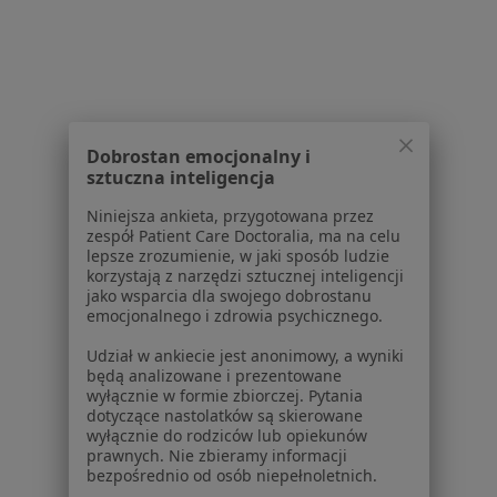
Pokaż profil
1
2
3
Powiązane wyszukiwania
Dobrostan emocjonalny i
sztuczna inteligencja
W pobliżu Będzina
Niniejsza ankieta, przygotowana przez
Zaburzenia osobowości w Katowicach
zespół Patient Care Doctoralia, ma na celu
lepsze zrozumienie, w jaki sposób ludzie
Zaburzenia osobowości w Gliwicach
korzystają z narzędzi sztucznej inteligencji
jako wsparcia dla swojego dobrostanu
Zaburzenia osobowości w Tychach
emocjonalnego i zdrowia psychicznego.
Zaburzenia osobowości w Bytomiu
Udział w ankiecie jest anonimowy, a wyniki
będą analizowane i prezentowane
Zaburzenia osobowości w Sosnowcu
wyłącznie w formie zbiorczej. Pytania
dotyczące nastolatków są skierowane
Więcej (14)
wyłącznie do rodziców lub opiekunów
Więcej w kategorii: W pobliżu Będzina
prawnych. Nie zbieramy informacji
bezpośrednio od osób niepełnoletnich.
Schorzenia w Będzinie