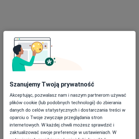
Specjalista nie oferuje umawiania online pod tym adresem.
Poproś o wizytę
Szanujemy Twoją prywatność
Bezpieczne płatności
Akceptując, pozwalasz nam i naszym partnerom używać
mgr Natalia Stefan
plików cookie (lub podobnych technologii) do zbierania
·
Więcej
danych do celów statystycznych i dostarczania treści w
Psychoterapeuta, Psycholog
oparciu o Twoje zwyczaje przeglądania stron
Augustynika 1A, Dąbrowa Górnicza
•
Mapa
internetowych. W każdej chwili możesz sprawdzić i
Hilinai Specjalistyczne Centrum Zdrowia Psychicznego
zaktualizować swoje preferencje w ustawieniach. W
Konsultacja psychologiczna
200 zł