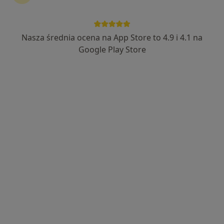
Nasza średnia ocena na App Store to 4.9 i 4.1 na
Google Play Store
Bezpieczne płatności
mgr Patrycja Gotfryd
·
Więcej
Psychoterapeuta
8 opinii
Adres
Online
Piłsudskiego 61, Będzin
•
Mapa
Centrum Terapii Psychologicznej i Uzależnień ViMedic
Konsultacja psychoterapeutyczna
180 zł
Specjalista nie oferuje umawiania online pod tym adresem.
Poproś o wizytę