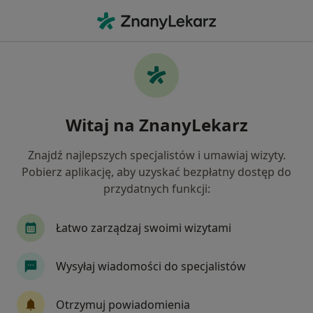
Me
Zaburzenia Odżywiania • Sosnowiec, śląskie
Filtry
• 1
Ubezpieczenie
Map
Zaburzenia odżywiania specjaliści w
Witaj na ZnanyLekarz
Sosnowcu
Jak działają wyniki wyszukiwania
Znajdź najlepszych specjalistów i umawiaj wizyty.
Pobierz aplikację, aby uzyskać bezpłatny dostęp do
przydatnych funkcji:
Jakiego specjalisty szukasz?
Psycholog
Psychoterapeuta
Dietetyk
Łatwo zarządzaj swoimi wizytami
Wysyłaj wiadomości do specjalistów
Otrzymuj powiadomienia