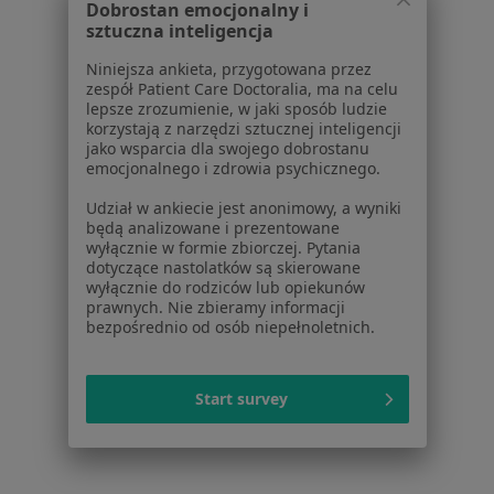
Dobrostan emocjonalny i
Zaburzenia odżywiania w Katowicach
sztuczna inteligencja
Zaburzenia odżywiania w Gliwicach
Niniejsza ankieta, przygotowana przez
zespół Patient Care Doctoralia, ma na celu
Zaburzenia odżywiania w Tychach
lepsze zrozumienie, w jaki sposób ludzie
korzystają z narzędzi sztucznej inteligencji
Zaburzenia odżywiania w Chorzowie
jako wsparcia dla swojego dobrostanu
emocjonalnego i zdrowia psychicznego.
Zaburzenia odżywiania w Dąbrowie Górniczej
Udział w ankiecie jest anonimowy, a wyniki
Więcej (14)
będą analizowane i prezentowane
Więcej w kategorii: W pobliżu Sosnowca
wyłącznie w formie zbiorczej. Pytania
dotyczące nastolatków są skierowane
Schorzenia w Sosnowcu
wyłącznie do rodziców lub opiekunów
prawnych. Nie zbieramy informacji
Nadciśnienie tętnicze w Sosnowcu
bezpośrednio od osób niepełnoletnich.
Niewydolność serca w Sosnowcu
Start survey
Zaburzenia rytmu serca w Sosnowcu
Choroba niedokrwienna serca w Sosnowcu
Choroba wieńcowa w Sosnowcu