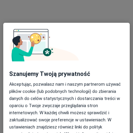
Popularny specjalista: pacjenci chętnie płacą
online
Adres
Online
Czarna 4/24, Sosnowiec
•
Mapa
GRUNMED
Konsultacja psychiatryczna dorosłych (pierwsza wizyta)
300 zł
Specjalista nie oferuje umawiania online pod tym adresem.
Szanujemy Twoją prywatność
Poproś o wizytę
Akceptując, pozwalasz nam i naszym partnerom używać
plików cookie (lub podobnych technologii) do zbierania
danych do celów statystycznych i dostarczania treści w
oparciu o Twoje zwyczaje przeglądania stron
internetowych. W każdej chwili możesz sprawdzić i
zaktualizować swoje preferencje w ustawieniach. W
ustawieniach znajdziesz również linki do polityk