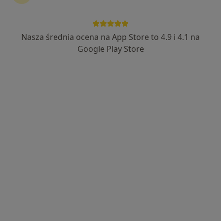
Nasza średnia ocena na App Store to 4.9 i 4.1 na
Google Play Store
Bezpieczne płatności
mgr Anna Gała-Jach
·
Więcej
Psychoterapeuta
12 opinii
Adres
Online
Generała Mariusza Zaruskiego 3b, Sosnowiec
•
Mapa
Centrum Psychologii, Psychoterapii i Rozwoju Pomocne Relacje
Konsultacja psychoterapeutyczna
200 zł
Specjalista nie oferuje umawiania online pod tym adresem.
Poproś o wizytę