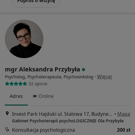
Poproś o wizytę
mgr Aleksandra Przybyła
·
Więcej
Psycholog, Psychoterapeuta, Psychoonkolog
32 opinie
Adres
Online
Invest Park Hajduki ul. Stalowa 17, Budynek 17 lok.301 , II piętro, Chorzów
•
Mapa
Gabinet Psychoterapii psychoLOGICZNIE Ola Przybyła
Konsultacja psychologiczna
200 zł