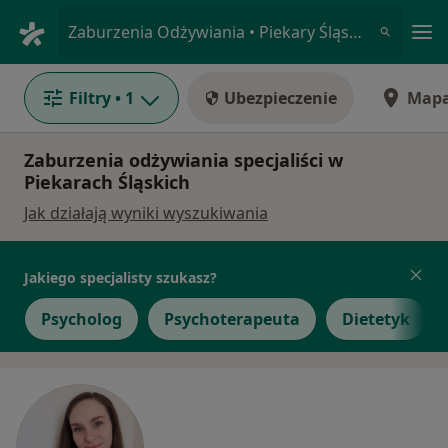
Me
Zaburzenia Odżywiania • Piekary Śląskie, śląskie
Filtry
• 1
Ubezpieczenie
Map
Zaburzenia odżywiania specjaliści w
Piekarach Śląskich
Jak działają wyniki wyszukiwania
Jakiego specjalisty szukasz?
Psycholog
Psychoterapeuta
Dietetyk