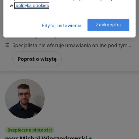
Adres
Online
w
polityka cookies
Ułańska 7, Katowice
•
Mapa
Zaakceptuj
Edytuj ustawienia
Good Vibes Studio Treningu i Dietetyki Katowice
Konsultacja dietetyczna
200 zł
Specjalista nie oferuje umawiania online pod tym adresem.
Poproś o wizytę
Bezpieczne płatności
mgr Michał Wieczorkowski