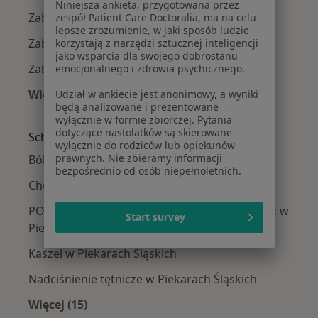
Niniejsza ankieta, przygotowana przez
Zaburzenia odżywiania w Tychach
zespół Patient Care Doctoralia, ma na celu
lepsze zrozumienie, w jaki sposób ludzie
Zaburzenia odżywiania w Częstochowie
korzystają z narzędzi sztucznej inteligencji
jako wsparcia dla swojego dobrostanu
Zaburzenia odżywiania w Sosnowcu
emocjonalnego i zdrowia psychicznego.
Więcej (14)
Udział w ankiecie jest anonimowy, a wyniki
będą analizowane i prezentowane
Więcej w kategorii: W pobliżu Piekar Śląskich
wyłącznie w formie zbiorczej. Pytania
dotyczące nastolatków są skierowane
Schorzenia w Piekarach Śląskich
wyłącznie do rodziców lub opiekunów
prawnych. Nie zbieramy informacji
Bóle brzucha w Piekarach Śląskich
bezpośrednio od osób niepełnoletnich.
Choroby wewnętrzne w Piekarach Śląskich
POChP – przewlekła obturacyjna choroba płuc w
Start survey
Piekarach Śląskich
Kaszel w Piekarach Śląskich
Nadciśnienie tętnicze w Piekarach Śląskich
Więcej (15)