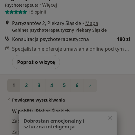
·
Więcej
Psychoterapeuta
15 opinii
Partyzantów 2, Piekary Śląskie
•
Mapa
Gabinet psychoterapeutyczny Piekary Śląskie
Konsultacja psychoterapeutyczna
180 zł
Specjalista nie oferuje umawiania online pod tym adresem.
Poproś o wizytę
1
2
3
4
5
6
Powiązane wyszukiwania
W pobliżu Piekar Śląskich
Zaburzenia odżywiania w Katowicach
Dobrostan emocjonalny i
sztuczna inteligencja
Zaburzenia odżywiania w Gliwicach