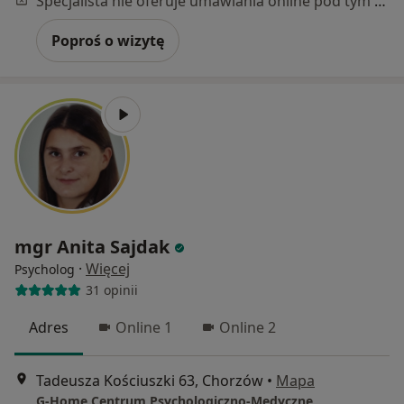
Specjalista nie oferuje umawiania online pod tym adresem.
Poproś o wizytę
mgr Anita Sajdak
·
Więcej
Psycholog
31 opinii
Adres
Online 1
Online 2
Tadeusza Kościuszki 63, Chorzów
•
Mapa
G-Home Centrum Psychologiczno-Medyczne