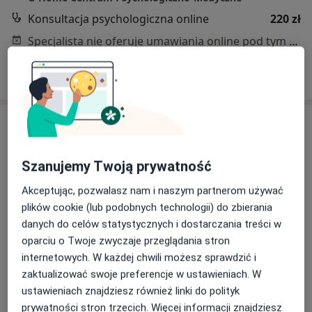
Konsultacja psychologiczna online
220 zł
Specjalista nie oferuje umawiania online pod tym adresem.
Poproś o wizytę
Szanujemy Twoją prywatność
Akceptując, pozwalasz nam i naszym partnerom używać
plików cookie (lub podobnych technologii) do zbierania
danych do celów statystycznych i dostarczania treści w
Bezpieczne płatności
oparciu o Twoje zwyczaje przeglądania stron
mgr Agnieszka Kwiatek-Lech
internetowych. W każdej chwili możesz sprawdzić i
·
Więcej
Dietetyk
zaktualizować swoje preferencje w ustawieniach. W
42 opinie
ustawieniach znajdziesz również linki do polityk
prywatności stron trzecich. Więcej informacji znajdziesz