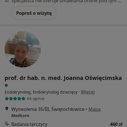
Specjalista nie oferuje umawiania online pod tym adresem.
Poproś o wizytę
prof. dr hab. n. med. Joanna Oświęcimska
·
Więcej
Endokrynolog, Endokrynolog dziecięcy
64 opinie
Wyzwolenia 35/III, Świętochłowice
•
Mapa
Medkorn
Badania tarczycy
460 zł