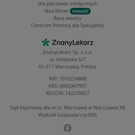
Dla placówek medycznych
Noa Notes
nowość
Baza wiedzy
Centrum Pomocy dla Specjalisty
Kontakt
ZnanyLekarz - Strona główna
ZnanyLekarz Sp. z o.o.
ul. Kolejowa 5/7
01-217 Warszawa, Polska
NIP: ⁠7010224868
KRS: ⁠0000347997
REGON: ⁠142276657
Sąd Rejonowy dla m.st. Warszawy w Warszawie XII
Wydział Gospodarczy KRS
Facebook
otwiera się w nowej karcie