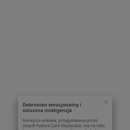
Samodzielny Publiczny Repty
Górnośląskie Centrum Rehabilitacji im.
Gen. Jerzego Ziętka
·
Więcej
Fizjoterapia, Interna, Neurologia
Śniadeckiego 1, Tarnowskie Góry
•
Mapa
Konsultacja neurologiczna
Brak dostępnych specjalistów z wolnymi terminami w tym centrum medycznym.
Pokaż profil
Powiązane wyszukiwania
W pobliżu Tarnowskich Gór
Dobrostan emocjonalny i
Zaburzenia odżywiania w Katowicach
sztuczna inteligencja
Zaburzenia odżywiania w Gliwicach
Niniejsza ankieta, przygotowana przez
zespół Patient Care Doctoralia, ma na celu