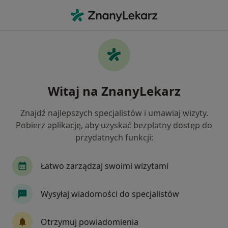
Me
Zaburzenia Odżywiania • Tarnowskie Góry, śląskie
Filtry
• 1
Ubezpieczenie
Map
Zaburzenia odżywiania specjaliści w
Witaj na ZnanyLekarz
Tarnowskich Górach
Jak działają wyniki wyszukiwania
Znajdź najlepszych specjalistów i umawiaj wizyty.
Pobierz aplikację, aby uzyskać bezpłatny dostęp do
przydatnych funkcji:
Jakiego specjalisty szukasz?
Psycholog
Psychoterapeuta
Psycholog dz
Łatwo zarządzaj swoimi wizytami
Wysyłaj wiadomości do specjalistów
Otrzymuj powiadomienia