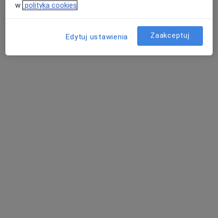
244 opinie
w
polityka cookies
Rynek 14, Tarnowskie Góry
•
Mapa
Zaakceptuj
Edytuj ustawienia
Konsultacja psychologiczna
200 zł
Pokaż więcej usług
mgr Paula Seweryn-
mgr Agata
mgr Katarzyna
Orłowska
Leśniewska
Rawluk
psycholog
psycholog
psycholog
Zobacz wszystkich 5 specjalistów
Brak dostępnych specjalistów z wolnymi terminami w tym centrum medycznym.
Pokaż profil