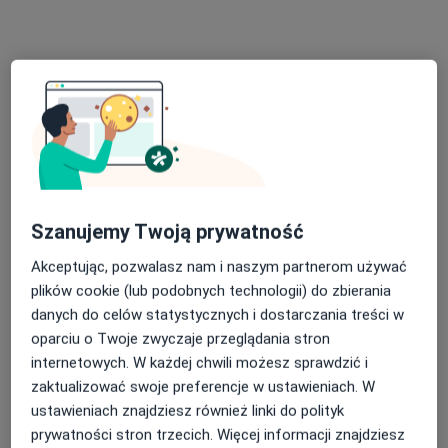
Konsultacja psychologiczna
200 zł
Specjalista nie oferuje umawiania online pod tym adresem.
Poproś o wizytę
Szanujemy Twoją prywatność
Akceptując, pozwalasz nam i naszym partnerom używać
plików cookie (lub podobnych technologii) do zbierania
danych do celów statystycznych i dostarczania treści w
Bezpieczne płatności
oparciu o Twoje zwyczaje przeglądania stron
" Jak Rosną Skrzydła" Prywatny Ośrodek
internetowych. W każdej chwili możesz sprawdzić i
Psychoterapii - Hanna Bartkowiak-Szwarc
zaktualizować swoje preferencje w ustawieniach. W
ustawieniach znajdziesz również linki do polityk
·
Więcej
prywatności stron trzecich. Więcej informacji znajdziesz
Seksuologia, Psychologia, Psychoterapia