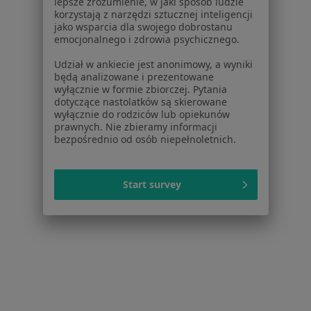
Zaburzenia odżywiania w Częstochowie
lepsze zrozumienie, w jaki sposób ludzie
korzystają z narzędzi sztucznej inteligencji
Zaburzenia odżywiania w Tychach
jako wsparcia dla swojego dobrostanu
emocjonalnego i zdrowia psychicznego.
Zaburzenia odżywiania w Sosnowcu
Udział w ankiecie jest anonimowy, a wyniki
Więcej (14)
będą analizowane i prezentowane
wyłącznie w formie zbiorczej. Pytania
Więcej w kategorii: W pobliżu Tarnowskich Gó
dotyczące nastolatków są skierowane
wyłącznie do rodziców lub opiekunów
Schorzenia w Tarnowskich Górach
prawnych. Nie zbieramy informacji
bezpośrednio od osób niepełnoletnich.
Nadciśnienie tętnicze w Tarnowskich Górach
Niewydolność serca w Tarnowskich Górach
Start survey
Zawał serca w Tarnowskich Górach
Choroba Alzheimera w Tarnowskich Górach
Choroby serca w Tarnowskich Górach
Więcej (15)
Więcej w kategorii: Schorzenia w Tarnowskic