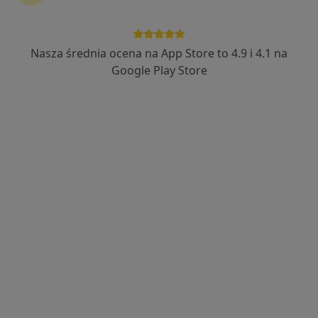
Nasza średnia ocena na App Store to 4.9 i 4.1 na
Google Play Store
Bezpieczne płatności
mgr Hanna Bartkowiak-Szwarc
·
Więcej
Psycholog, Psychoterapeuta, Seksuolog
58 opinii
Adres
Online
Rynek 14, Tarnowskie Góry
•
Mapa
" Jak Rosną Skrzydła" Prywatny Ośrodek Psychoterapii - Hanna Bartkowiak-Szwarc
Konsultacja psychologiczna
250 zł
Specjalista nie oferuje umawiania online pod tym adresem.
Poproś o wizytę