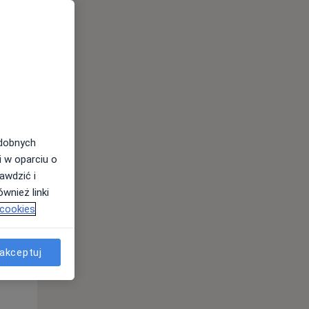
odobnych
i w oparciu o
awdzić i
wnież linki
 cookies
Śr,
Czw,
Pt,
12 Sie
13 Sie
14 Sie
akceptuj