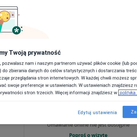
Umawianie online nie jest dostępne
Poproś o wizytę
my Twoją prywatność
, pozwalasz nam i naszym partnerom używać plików cookie (lub p
200 zł
) do zbierania danych do celów statystycznych i dostarczania treśc
zaje przeglądania stron internetowych. W każdej chwili możesz spr
wać swoje preferencje w ustawieniach. W ustawieniach znajdziesz ró
prywatności stron trzecich. Więcej informacji znajdziesz w
polityka
Dziś
Jutro
Pon,
Wt,
8 Sie
9 Sie
10 Sie
11 Sie
Za
Edytuj ustawienia
Umawianie online nie jest dostępne
Poproś o wizytę