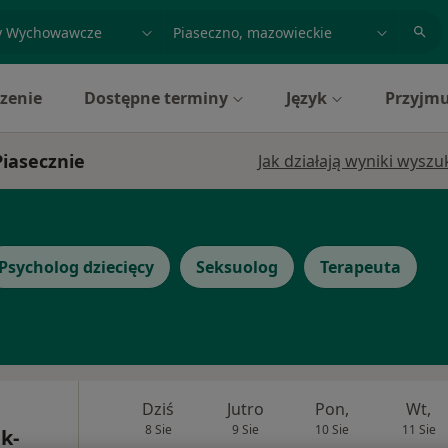
acja, badanie lub nazwisko
miasto lub dzielnica
zenie
Dostępne terminy
Język
Przyjmu
iasecznie
Jak działają wyniki wysz
Psycholog dziecięcy
Seksuolog
Terapeuta
Dziś
Jutro
Pon,
Wt,
8 Sie
9 Sie
10 Sie
11 Sie
k-