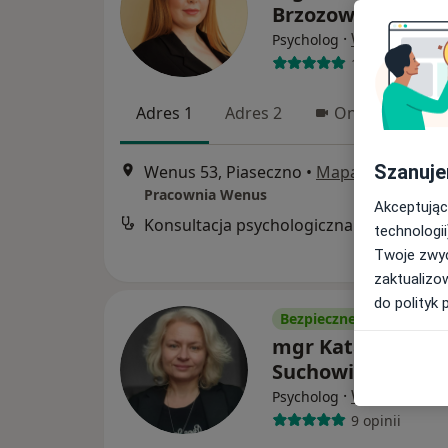
Brzozowska
·
Więcej
Psycholog
10 opinii
Adres 1
Adres 2
Online
Szanuje
Wenus 53, Piaseczno
•
Mapa
Pracownia Wenus
Akceptując
Konsultacja psychologiczna
technologii
Twoje zwyc
zaktualizo
do polityk 
Bezpieczne płatności
mgr Katarzyna
Suchowicz-Herma
·
Więcej
Psycholog
9 opinii