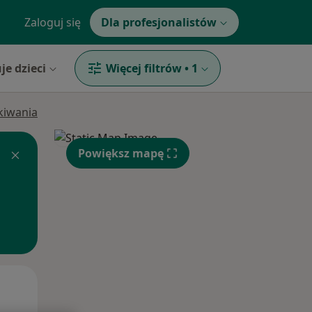
Zaloguj się
Dla profesjonalistów
je dzieci
Więcej filtrów
•
1
ukiwania
Powiększ mapę
Śr,
Czw,
Pt,
12 Sie
13 Sie
14 Sie