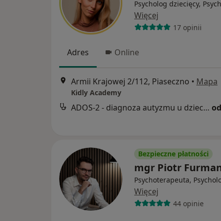
Psycholog dziecięcy, Psyc
Więcej
17 opinii
Adres
Online
Armii Krajowej 2/112, Piaseczno
•
Mapa
Kidly Academy
ADOS-2 - diagnoza autyzmu u dzieci, młodzieży i dorosłych
od
Bezpieczne płatności
mgr Piotr Furma
Psychoterapeuta, Psychol
Więcej
44 opinie