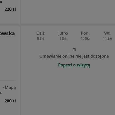
ju
220 zł
rowska
Dziś
Jutro
Pon,
Wt,
8 Sie
9 Sie
10 Sie
11 Sie
Umawianie online nie jest dostępne
Poproś o wizytę
•
Mapa
e
200 zł