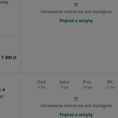
·
holog
Umawianie online nie jest dostępne
Poproś o wizytę
 1 300 zł
Dziś
Jutro
Pon,
Wt,
8 Sie
9 Sie
10 Sie
11 Sie
n
·
og
Umawianie online nie jest dostępne
Poproś o wizytę