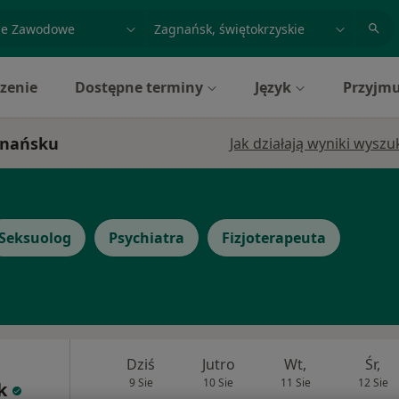
acja, badanie lub nazwisko
miasto lub dzielnica
zenie
Dostępne terminy
Język
Przyjmu
gnańsku
Jak działają wyniki wysz
Seksuolog
Psychiatra
Fizjoterapeuta
Dziś
Jutro
Wt,
Śr,
9 Sie
10 Sie
11 Sie
12 Sie
k