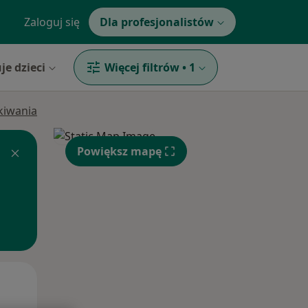
Zaloguj się
Dla profesjonalistów
je dzieci
Więcej filtrów
•
1
ukiwania
Powiększ mapę
Czw,
Pt,
Sob,
13 Sie
14 Sie
15 Sie