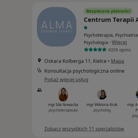
Bezpieczne płatności
Centrum Terapii
Psychoterapia, Psychiatria
·
Więcej
Psychologia
4359 opinii
Oskara Kolberga 11, Kielce
•
Mapa
Konsultacja psychologiczna online
Pokaż więcej usług
mgr Ida Nowacka
mgr Wiktoria Kruk
mgr A
psychoterapeuta
psycholog
P
psy
Zobacz wszystkich 11 specjalistów