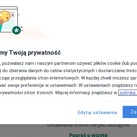
Umawianie online nie jest dostępne
Poproś o wizytę
Online 2
my Twoją prywatność
, pozwalasz nam i naszym partnerom używać plików cookie (lub p
300 zł
) do zbierania danych do celów statystycznych i dostarczania treśc
zaje przeglądania stron internetowych. W każdej chwili możesz spr
wać swoje preferencje w ustawieniach. W ustawieniach znajdziesz ró
prywatności stron trzecich. Więcej informacji znajdziesz w
polityka
Dziś
Jutro
Wt,
Śr,
9 Sie
10 Sie
11 Sie
12 Sie
ewa
Za
Edytuj ustawienia
Umawianie online nie jest dostępne
Poproś o wizytę