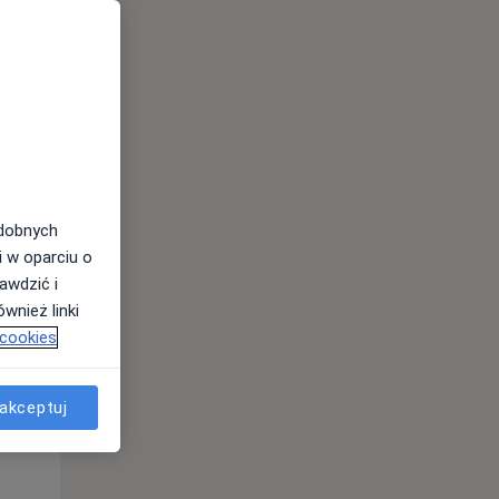
odobnych
i w oparciu o
awdzić i
wnież linki
 cookies
Czw,
Pt,
Sob,
13 Sie
14 Sie
15 Sie
akceptuj