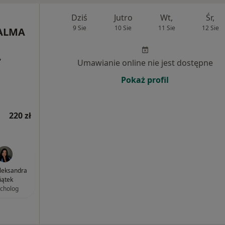
Dziś
Jutro
Wt,
Śr,
9 Sie
10 Sie
11 Sie
12 Sie
 ALMA
,
Umawianie online nie jest dostępne
Pokaż profil
220 zł
leksandra
iątek
cholog