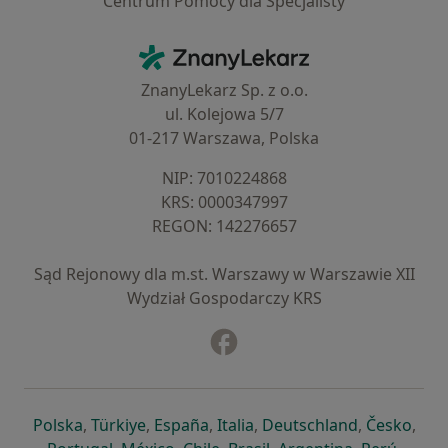
Centrum Pomocy dla Specjalisty
Kontakt
ZnanyLekarz - Strona główna
ZnanyLekarz Sp. z o.o.
ul. Kolejowa 5/7
01-217 Warszawa, Polska
NIP: ⁠7010224868
KRS: ⁠0000347997
REGON: ⁠142276657
Sąd Rejonowy dla m.st. Warszawy w Warszawie XII
Wydział Gospodarczy KRS
Facebook
otwiera się w nowej karcie
otwiera się w nowej karcie
otwiera się w nowej karcie
otwiera się w nowej karcie
otwiera się w nowej karci
otwiera się
otwi
Polska
,
Türkiye
,
España
,
Italia
,
Deutschland
,
Česko
,