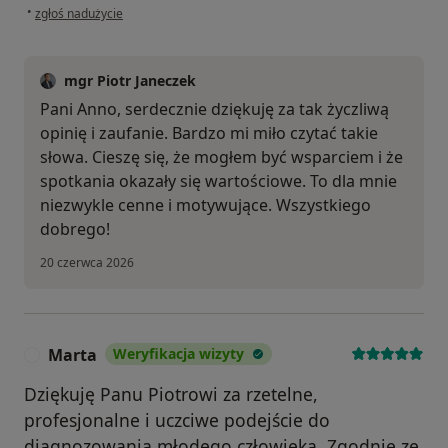
w opinii użytkownika Anna
•
zgłoś nadużycie
mgr Piotr Janeczek
Pani Anno, serdecznie dziękuję za tak życzliwą
opinię i zaufanie. Bardzo mi miło czytać takie
słowa. Cieszę się, że mogłem być wsparciem i że
spotkania okazały się wartościowe. To dla mnie
niezwykle cenne i motywujące. Wszystkiego
dobrego!
20 czerwca 2026
Marta
Weryfikacja wizyty
M
Dziękuję Panu Piotrowi za rzetelne,
profesjonalne i uczciwe podejście do
diagnozowania młodego człowieka. Zgodnie ze