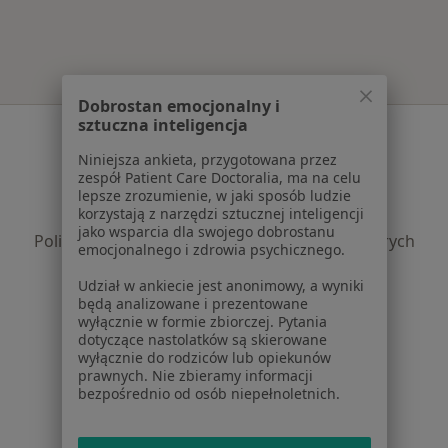
Dobrostan emocjonalny i
sztuczna inteligencja
Serwis
Niniejsza ankieta, przygotowana przez
Regulamin
zespół Patient Care Doctoralia, ma na celu
Polityka prywatności pacjentów
lepsze zrozumienie, w jaki sposób ludzie
korzystają z narzędzi sztucznej inteligencji
Polityka prywatności profesjonalistów
jako wsparcia dla swojego dobrostanu
Polityka prywatności dla profesjonalistów, których
emocjonalnego i zdrowia psychicznego.
dane pozyskaliśmy samodzielnie
Udział w ankiecie jest anonimowy, a wyniki
Polityka cookies
będą analizowane i prezentowane
Jak działają wyniki wyszukiwania
wyłącznie w formie zbiorczej. Pytania
Dostępność
dotyczące nastolatków są skierowane
wyłącznie do rodziców lub opiekunów
O nas
prawnych. Nie zbieramy informacji
Praca
Rekrutujemy!
bezpośrednio od osób niepełnoletnich.
Partnerzy
Centrum prasowe