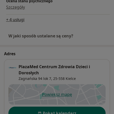
Ocena stanu psychicznego
Szczegóły
+ 4 usługi
W jaki sposób ustalane są ceny?
Adres
PlazaMed Centrum Zdrowia Dzieci i
Dorosłych
Zagnańska 94 lok 7,
25-558
Kielce
Powiększ mapę
otwiera się w nowej karcie
Dostępność
Pokaż kalendarz