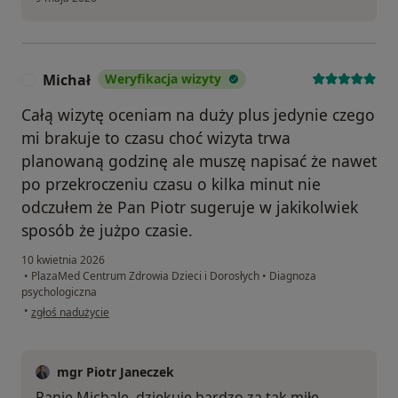
Michał
Weryfikacja wizyty
M
Całą wizytę oceniam na duży plus jedynie czego
mi brakuje to czasu choć wizyta trwa
planowaną godzinę ale muszę napisać że nawet
po przekroczeniu czasu o kilka minut nie
odczułem że Pan Piotr sugeruje w jakikolwiek
sposób że jużpo czasie.
10 kwietnia 2026
•
PlazaMed Centrum Zdrowia Dzieci i Dorosłych
•
Diagnoza
psychologiczna
w opinii użytkownika Michał
•
zgłoś nadużycie
mgr Piotr Janeczek
Panie Michale, dziękuję bardzo za tak miłe