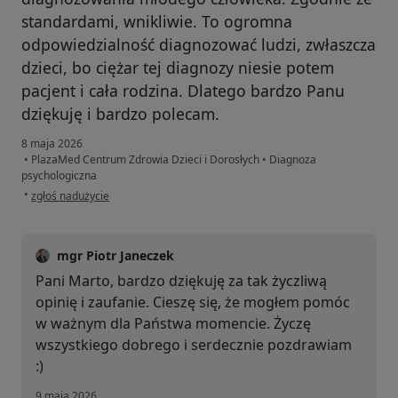
standardami, wnikliwie. To ogromna
odpowiedzialność diagnozować ludzi, zwłaszcza
dzieci, bo ciężar tej diagnozy niesie potem
pacjent i cała rodzina. Dlatego bardzo Panu
dziękuję i bardzo polecam.
8 maja 2026
•
PlazaMed Centrum Zdrowia Dzieci i Dorosłych
•
Diagnoza
psychologiczna
w opinii użytkownika Marta
•
zgłoś nadużycie
mgr Piotr Janeczek
Pani Marto, bardzo dziękuję za tak życzliwą
opinię i zaufanie. Cieszę się, że mogłem pomóc
w ważnym dla Państwa momencie. Życzę
wszystkiego dobrego i serdecznie pozdrawiam
:)
9 maja 2026