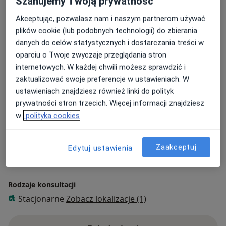
Szanujemy Twoją prywatność
Zakres porad
Akceptując, pozwalasz nam i naszym partnerom używać
Psychologia kliniczna
plików cookie (lub podobnych technologii) do zbierania
Neuropsychologia
danych do celów statystycznych i dostarczania treści w
Diagnoza psychologiczna
oparciu o Twoje zwyczaje przeglądania stron
Opiniowanie psychologiczne
internetowych. W każdej chwili możesz sprawdzić i
zaktualizować swoje preferencje w ustawieniach. W
Główne obszary pomocy
ustawieniach znajdziesz również linki do polityk
Zaburzenia psychiczne
Zaburzenia emocjonalne
prywatności stron trzecich. Więcej informacji znajdziesz
a11y_sr_more_diseas
ADHD
Autyzm
Otępienie
+81
w
polityka cookies
Pacjenci których przyjmuję
Zaakceptuj
Edytuj ustawienia
Dorośli
Dzieci
Rodzaje konsultacji
Stacjonarne
Zobacz lokalizacje (1)