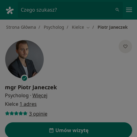
Me
Czego szukasz?
Strona Główna
Psycholog
Kielce
Piotr Janeczek
Zmień miasto
mgr
Piotr Janeczek
O specjalizacjach
Psycholog
·
Więcej
Kielce
1 adres
3 opinie
Umów wizytę