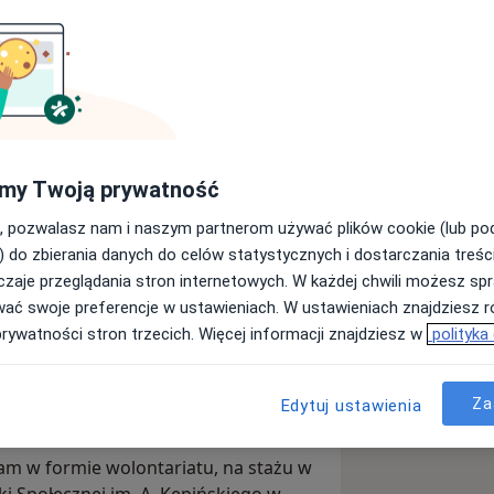
uję z pasją, nie kieruję się
dchodzę do każdego pacjenta
em empatii, staram się tworzyć w
rę.
my Twoją prywatność
tałcę się w szkole psychoterapii
, pozwalasz nam i naszym partnerom używać plików cookie (lub p
 Osobowości i Nerwic Szpitala
) do zbierania danych do celów statystycznych i dostarczania treśc
rakowie, atestowanego przez sekcję
zaje przeglądania stron internetowych. W każdej chwili możesz spr
wać swoje preferencje w ustawieniach. W ustawieniach znajdziesz ró
prywatności stron trzecich. Więcej informacji znajdziesz w
polityka
sychologii śledczej, co pozwoliło mi
 mechanizmów psychicznych w
Za
alnie.
Edytuj ustawienia
m w formie wolontariatu, na stażu w