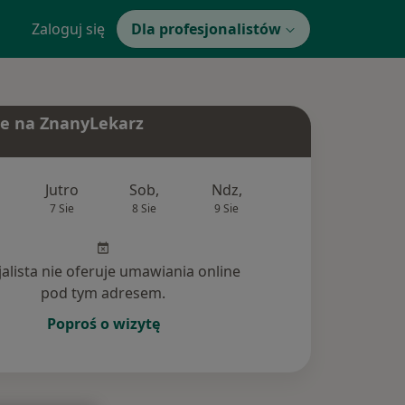
Zaloguj się
Dla profesjonalistów
e na ZnanyLekarz
Jutro
Sob,
Ndz,
Pon,
Wt,
7 Sie
8 Sie
9 Sie
10 Sie
11 Si
jalista nie oferuje umawiania online
pod tym adresem.
Poproś o wizytę