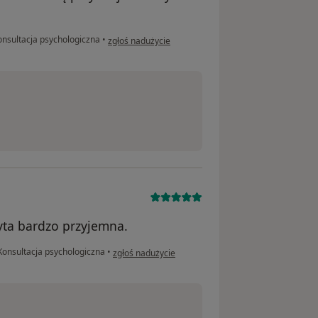
w opinii użytkownika MT
nsultacja psychologiczna
•
zgłoś nadużycie
yta bardzo przyjemna.
w opinii użytkownika PE
onsultacja psychologiczna
•
zgłoś nadużycie