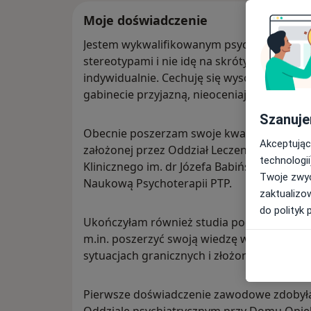
Moje doświadczenie
Jestem wykwalifikowanym psychologiem, prac
stereotypami i nie idę na skróty, tylko po
indywidualnie. Cechuję się wysokim poziom
gabinecie przyjazną, nieoceniającą atmosfe
Szanuje
Obecnie poszerzam swoje kwalifikacje i ksz
Akceptując
założonej przez Oddział Leczenia Zaburzeń
technologii
Klinicznego im. dr Józefa Babińskiego w K
Twoje zwyc
Naukową Psychoterapii PTP.
zaktualizo
do polityk 
Ukończyłam również studia podyplomowe z P
m.in. poszerzyć swoją wiedzę w zakresie
sytuacjach granicznych i złożonych emocjon
Pierwsze doświadczenie zawodowe zdobyła