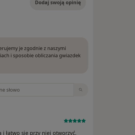
Dodaj swoją opinię
rujemy je zgodnie z naszymi
iach i sposobie obliczania gwiazdek
ięcej o opiniach
niach
 i łatwo się przy niej otworzyć.