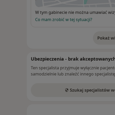
Dostępność
W tym gabinecie nie można umawiać wizy
Co mam zrobić w tej sytuacji?
Pokaż wi
o 
Ubezpieczenia - brak akceptowanyc
Ten specjalista przyjmuje wyłącznie pacje
samodzielnie lub znaleźć innego specjalist
Szukaj specjalistów 