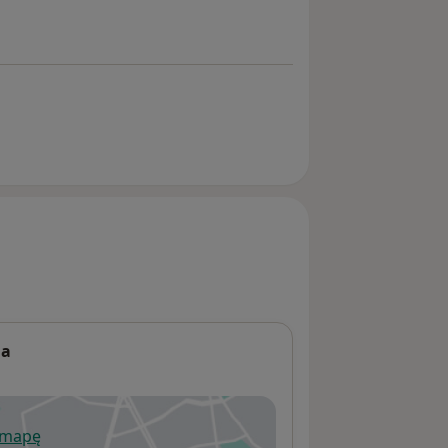
ia
 mapę
wiera się w nowej karcie