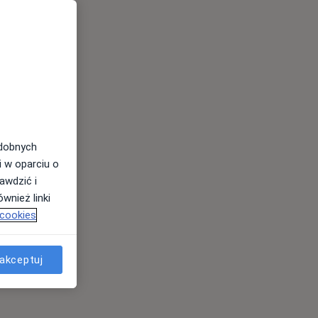
odobnych
i w oparciu o
awdzić i
wnież linki
 cookies
akceptuj