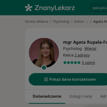
specjaliz
Strona Główna
Psycholog
Kielce
Agata R
Zmień miasto
mgr
Agata Rupala-F
O spec
Psycholog
·
Więcej
Kielce
2 adresy
5 opinii
Pokaż dane kontaktowe
Doświadczenie
Usługi i ceny
Adr