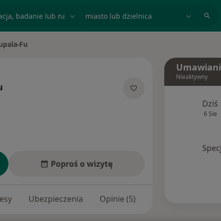
acja, badanie lub nazwisko
miasto lub dzielnica
upala-Fu
Umawiani
Nieaktywny
u
jalizacjach
Dziś
6 Sie
Spec
Poproś o wizytę
esy
Ubezpieczenia
Opinie (5)