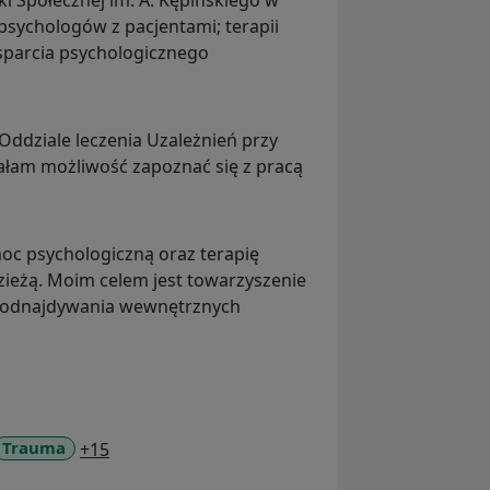
 Społecznej im. A. Kępińskiego w
sparcia psychologicznego
ddziale leczenia Uzależnień przy
ałam możliwość zapoznać się z pracą
moc psychologiczną oraz terapię
zieżą. Moim celem jest towarzyszenie
i odnajdywania wewnętrznych
a11y_sr_more_diseases
Trauma
+15