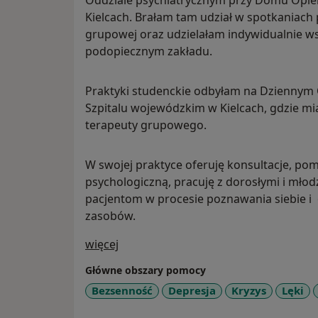
Oddziale psychiatrycznym przy Domu Opieki
Kielcach. Brałam tam udział w spotkaniach psychologów z pacjentami; terapii
grupowej oraz udzielałam indywidualnie w
podopiecznym zakładu.
Praktyki studenckie odbyłam na Dziennym O
Szpitalu wojewódzkim w Kielcach, gdzie mi
terapeuty grupowego.
W swojej praktyce oferuję konsultacje, po
psychologiczną, pracuję z dorosłymi i młod
pacjentom w procesie poznawania siebie 
zasobów.
O mnie
więcej
Główne obszary pomocy
Bezsenność
Depresja
Kryzys
Lęki