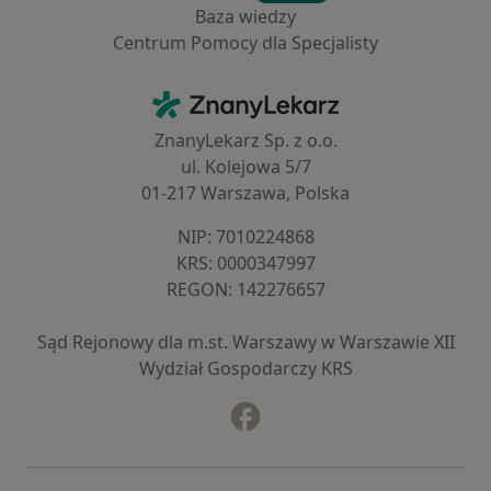
Baza wiedzy
Centrum Pomocy dla Specjalisty
Kontakt
ZnanyLekarz - Strona główna
ZnanyLekarz Sp. z o.o.
ul. Kolejowa 5/7
01-217 Warszawa, Polska
NIP: ⁠7010224868
KRS: ⁠0000347997
REGON: ⁠142276657
Sąd Rejonowy dla m.st. Warszawy w Warszawie XII
Wydział Gospodarczy KRS
Facebook
otwiera się w nowej karcie