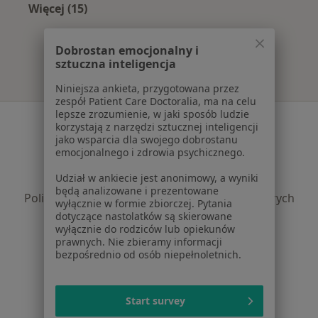
Więcej (15)
Więcej w kategorii: Najczęście leczone chorob
Dobrostan emocjonalny i
sztuczna inteligencja
Niniejsza ankieta, przygotowana przez
zespół Patient Care Doctoralia, ma na celu
lepsze zrozumienie, w jaki sposób ludzie
Serwis
korzystają z narzędzi sztucznej inteligencji
jako wsparcia dla swojego dobrostanu
Regulamin
emocjonalnego i zdrowia psychicznego.
Polityka prywatności pacjentów
Udział w ankiecie jest anonimowy, a wyniki
Polityka prywatności profesjonalistów
będą analizowane i prezentowane
Polityka prywatności dla profesjonalistów, których
wyłącznie w formie zbiorczej. Pytania
dane pozyskaliśmy samodzielnie
dotyczące nastolatków są skierowane
wyłącznie do rodziców lub opiekunów
Polityka cookies
prawnych. Nie zbieramy informacji
Jak działają wyniki wyszukiwania
bezpośrednio od osób niepełnoletnich.
Dostępność
O nas
Praca
Rekrutujemy!
Start survey
Partnerzy