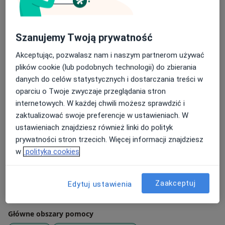
Jestem członkiem Polskiego Towarzystwa
swoją pracę regularnie poddaję superwizji.
Psychiatrycznego oraz Sekcji Naukowej Psychoterapii
Polskiego Towarzystwa Psychiatrycznego.
Szanujemy Twoją prywatność
O mnie
więcej
Akceptując, pozwalasz nam i naszym partnerom używać
plików cookie (lub podobnych technologii) do zbierania
Podejście terapeutyczne
danych do celów statystycznych i dostarczania treści w
Psychoterapia
oparciu o Twoje zwyczaje przeglądania stron
Psychoterapia par
internetowych. W każdej chwili możesz sprawdzić i
Psychoterapia integracyjna
zaktualizować swoje preferencje w ustawieniach. W
ustawieniach znajdziesz również linki do polityk
Zakres porad
prywatności stron trzecich. Więcej informacji znajdziesz
Poradnictwo psychologiczne
w
polityka cookies
Psychologia kryzysu
Psychologia młodzieży
Psychologia dorosłych
Zaakceptuj
Edytuj ustawienia
Pokaż więcej
Główne obszary pomocy