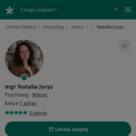
Me
Czego szukasz?
Strona Główna
Psycholog
Kielce
Natalia Jurys
Zmień miasto
mgr
Natalia Jurys
O specjalizacjach
Psycholog
·
Więcej
Kielce
1 adres
3 opinie
Umów wizytę