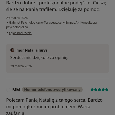
Bardzo dobre i profesjonalne podejście. Cieszę
się że na Panią trafiłem. Dziękuję za pomoc.
29 marca 2026
•
Gabinet Psychologiczno-Terapeutyczny EmpatiA
•
Konsultacja
psychologiczna
w opinii użytkownika Dawid
•
zgłoś nadużycie
mgr Natalia Jurys
Serdecznie dziękuję za opinię.
29 marca 2026
MM
Numer telefonu zweryfikowany
M
Polecam Panią Natalię z całego serca. Bardzo
mi pomogła z moim problemem. Warta
zaufania.