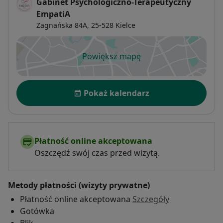
Gabinet Psychologiczno-Terapeutyczny
EmpatiA
Zagnańska 84A,
25-528
Kielce
Powiększ mapę
otwiera się w nowej karcie
Dostępność
Pokaż kalendarz
Płatność online akceptowana
Oszczędź swój czas przed wizytą.
Metody płatności (wizyty prywatne)
Płatność online akceptowana
Szczegóły
Gotówka