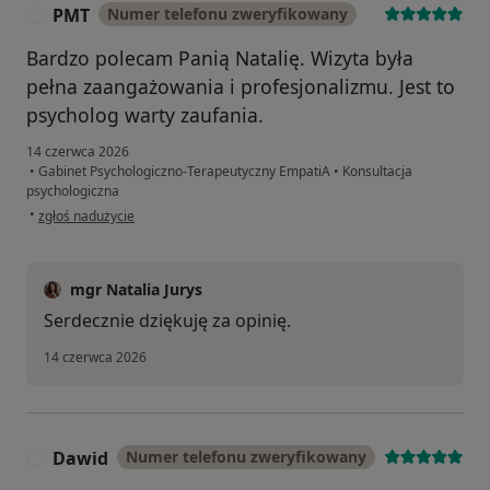
PMT
Numer telefonu zweryfikowany
P
Bardzo polecam Panią Natalię. Wizyta była
pełna zaangażowania i profesjonalizmu. Jest to
psycholog warty zaufania.
14 czerwca 2026
•
Gabinet Psychologiczno-Terapeutyczny EmpatiA
•
Konsultacja
psychologiczna
w opinii użytkownika PMT
•
zgłoś nadużycie
mgr Natalia Jurys
Serdecznie dziękuję za opinię.
14 czerwca 2026
Dawid
Numer telefonu zweryfikowany
D