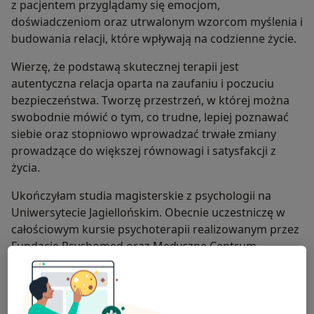
z pacjentem przyglądamy się emocjom,
doświadczeniom oraz utrwalonym wzorcom myślenia i
budowania relacji, które wpływają na codzienne życie.
Wierzę, że podstawą skutecznej terapii jest
autentyczna relacja oparta na zaufaniu i poczuciu
bezpieczeństwa. Tworzę przestrzeń, w której można
swobodnie mówić o tym, co trudne, lepiej poznawać
siebie oraz stopniowo wprowadzać trwałe zmiany
prowadzące do większej równowagi i satysfakcji z
życia.
Ukończyłam studia magisterskie z psychologii na
Uniwersytecie Jagiellońskim. Obecnie uczestniczę w
całościowym kursie psychoterapii realizowanym przez
Fundację Psychomed oraz Medyczne Centrum
Kształcenia Podyplomowego Collegium Medicum
Uniwersytetu Jagiellońskiego. Doświadczenie
zawodowe zdobywam w Mazowieckim Ośrodku
Psychoterapii i Psychiatrii Zielona MED w Radomiu, a