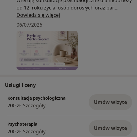
Oferuję konsultacje psychologiczne dla młodzieży
od 12. roku życia, osób dorosłych oraz par.
Prowadzę również psychoterapię indywidualną.
Dowiedz się więcej
Pracuję w nurcie integracyjnym, czerpiąc między
06/07/2026
innymi z podejścia psychodynamicznego. W
swojej pracy pomagam lepiej zrozumieć
przeżywane emocje, doświadczenia oraz wzorce
funkcjonowania w relacjach, wspierając
pacjentów w procesie zmiany i rozwoju.
Usługi i ceny
Konsultacja psychologiczna
Umów wizytę
200 zł
Szczegóły
Psychoterapia
Umów wizytę
200 zł
Szczegóły