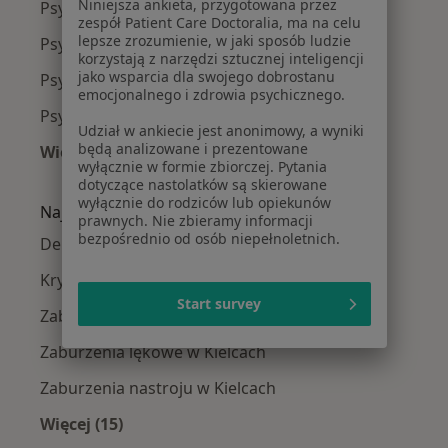
Niniejsza ankieta, przygotowana przez
Psycholodzy w Starachowicach
zespół Patient Care Doctoralia, ma na celu
lepsze zrozumienie, w jaki sposób ludzie
Psycholodzy w Końskich
korzystają z narzędzi sztucznej inteligencji
jako wsparcia dla swojego dobrostanu
Psycholodzy w Busku-Zdroju
emocjonalnego i zdrowia psychicznego.
Psycholodzy w Włoszczowie
Udział w ankiecie jest anonimowy, a wyniki
będą analizowane i prezentowane
Więcej (8)
wyłącznie w formie zbiorczej. Pytania
Więcej w kategorii: W pobliżu Kielc
dotyczące nastolatków są skierowane
wyłącznie do rodziców lub opiekunów
Najczęście leczone choroby
prawnych. Nie zbieramy informacji
bezpośrednio od osób niepełnoletnich.
Depresja w Kielcach
Kryzys emocjonalny w Kielcach
Start survey
Zaburzenia emocjonalne w Kielcach
Zaburzenia lękowe w Kielcach
Zaburzenia nastroju w Kielcach
Więcej (15)
Więcej w kategorii: Najczęście leczone chorob