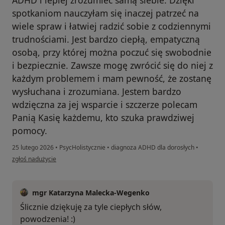
spotkaniom nauczyłam się inaczej patrzeć na
wiele spraw i łatwiej radzić sobie z codziennymi
trudnościami. Jest bardzo ciepłą, empatyczną
osobą, przy której można poczuć się swobodnie
i bezpiecznie. Zawsze mogę zwrócić się do niej z
każdym problemem i mam pewność, że zostanę
wysłuchana i zrozumiana. Jestem bardzo
wdzięczna za jej wsparcie i szczerze polecam
Panią Kasię każdemu, kto szuka prawdziwej
pomocy.
25 lutego 2026
•
PsycHolistycznie
•
diagnoza ADHD dla dorosłych
•
w opinii użytkownika Wiktoria Kr
zgłoś nadużycie
mgr Katarzyna Malecka-Wegenko
Ślicznie dziękuję za tyle ciepłych słów,
powodzenia! :)