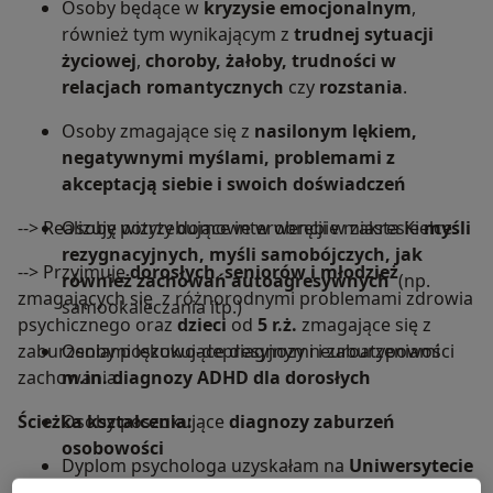
Osoby będące w
kryzysie emocjonalnym
,
również tym wynikającym z
trudnej sytuacji
życiowej
,
choroby, żałoby, trudności w
relacjach romantycznych
czy
rozstania
.
Osoby zmagające się z
nasilonym lękiem,
negatywnymi myślami, problemami z
akceptacją siebie i swoich doświadczeń
--> Realizuję wizyty domowe w obrębie miasta Kielce.
Osoby potrzebujące interwencji w zakresie
myśli
rezygnacyjnych, myśli samobójczych, jak
--> Przyjmuję
dorosłych
,
seniorów i młodzież
również zachowań autoagresywnych
(np.
zmagających się z różnorodnymi problemami zdrowia
samookaleczania itp.)
psychicznego oraz
dzieci
od
5 r.ż.
zmagające się z
zaburzeniami lękowo-depresyjnymi i zaburzeniami
Osoby poszukujące diagnozy neuroatypowości
zachowania.
m.in. diagnozy ADHD dla dorosłych
Ścieżka kształcenia:
Osoby poszukujące
diagnozy zaburzeń
osobowości
Dyplom psychologa uzyskałam na
Uniwersytecie
Pary
Jana Kochanowskiego w Kielcach (UJK)
doświadczające kryzysu w związku lub
, gdzie