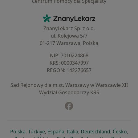
Centrum Pomocy dla Specjalisty
Kontakt
ZnanyLekarz - Strona główna
ZnanyLekarz Sp. z o.o.
ul. Kolejowa 5/7
01-217 Warszawa, Polska
NIP: ⁠7010224868
KRS: ⁠0000347997
REGON: ⁠142276657
Sąd Rejonowy dla m.st. Warszawy w Warszawie XII
Wydział Gospodarczy KRS
Facebook
otwiera się w nowej karcie
otwiera się w nowej karcie
otwiera się w nowej karcie
otwiera się w nowej karcie
otwiera się w nowej karci
otwiera się
otwi
Polska
,
Türkiye
,
España
,
Italia
,
Deutschland
,
Česko
,