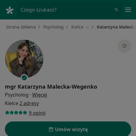
Me
Czego szukasz?
Strona Główna
Psycholog
Kielce
Katarzyna Maleck
Zmień miasto
mgr
Katarzyna Malecka-Wegenko
O specjalizacjach
Psycholog
·
Więcej
Kielce
2 adresy
9 opinii
Umów wizytę