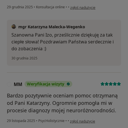
w opinii użytkownika IZABELA
29 grudnia 2025
•
Konsultacja online
•
•
zgłoś nadużycie
mgr Katarzyna Malecka-Wegenko
Szanowna Pani Izo, prześlicznie dziękuję za tak
ciepłe słowa! Pozdrawiam Państwa serdecznie i
do zobaczenia :)
30 grudnia 2025
MM
Weryfikacja wizyty
M
Bardzo pozytywnie oceniam pomoc otrzymaną
od Pani Katarzyny. Ogromnie pomogła mi w
procesie diagnozy mojej neuroróżnorodności.
w opinii użytkownika MM
29 listopada 2025
•
PsycHolistycznie
•
•
zgłoś nadużycie