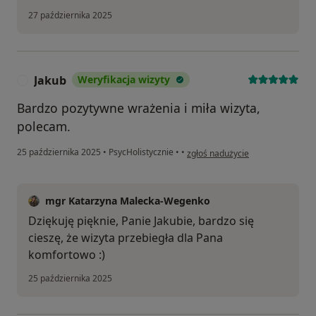
27 października 2025
Jakub
Weryfikacja wizyty
J
Bardzo pozytywne wrażenia i miła wizyta,
polecam.
w opinii użytkownika Jakub
25 października 2025
•
PsycHolistycznie
•
•
zgłoś nadużycie
mgr Katarzyna Malecka-Wegenko
Dziękuję pięknie, Panie Jakubie, bardzo się
cieszę, że wizyta przebiegła dla Pana
komfortowo :)
25 października 2025