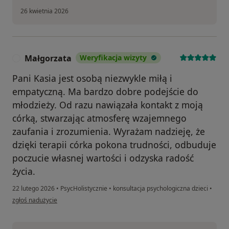
26 kwietnia 2026
Małgorzata
Weryfikacja wizyty
M
Pani Kasia jest osobą niezwykle miłą i
empatyczną. Ma bardzo dobre podejście do
młodzieży. Od razu nawiązała kontakt z moją
córką, stwarzając atmosferę wzajemnego
zaufania i zrozumienia. Wyrażam nadzieję, że
dzięki terapii córka pokona trudności, odbuduje
poczucie własnej wartości i odzyska radość
życia.
22 lutego 2026
•
PsycHolistycznie
•
konsultacja psychologiczna dzieci
•
w opinii użytkownika Małgorzata
zgłoś nadużycie