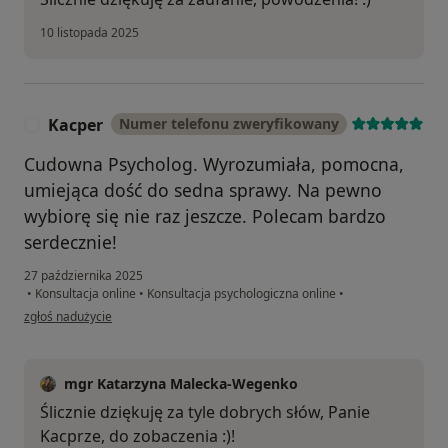
10 listopada 2025
Kacper
Numer telefonu zweryfikowany
K
Cudowna Psycholog. Wyrozumiała, pomocna,
umiejąca dość do sedna sprawy. Na pewno
wybiorę się nie raz jeszcze. Polecam bardzo
serdecznie!
27 października 2025
•
Konsultacja online
•
Konsultacja psychologiczna online
•
w opinii użytkownika Kacper
zgłoś nadużycie
mgr Katarzyna Malecka-Wegenko
Ślicznie dziękuję za tyle dobrych słów, Panie
Kacprze, do zobaczenia :)!