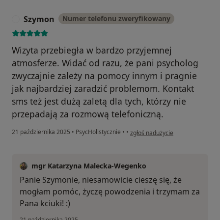
Szymon
Numer telefonu zweryfikowany
S
Wizyta przebiegła w bardzo przyjemnej
atmosferze. Widać od razu, że pani psycholog
zwyczajnie zależy na pomocy innym i pragnie
jak najbardziej zaradzić problemom. Kontakt
sms też jest dużą zaletą dla tych, którzy nie
przepadają za rozmową telefoniczną.
w opinii użytkownika Szymon
21 października 2025
•
PsycHolistycznie
•
•
zgłoś nadużycie
mgr Katarzyna Malecka-Wegenko
Panie Szymonie, niesamowicie cieszę się, że
mogłam pomóc, życzę powodzenia i trzymam za
Pana kciuki! :)
21 października 2025