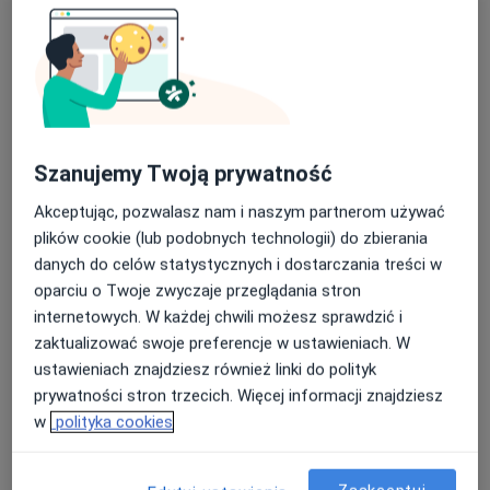
innych problemów relacyjnych
moja ścieżka kształcenia obejmowała
specjalność kliniczną.
Osoby zmagające się z i
nnymi dolegliwościami
zdrowia psychicznego
Ukończyłam także
studia podyplomowe
, potrzebujące
wsparcia,
z
pomocy, diagnozy
zakresu
psychotraumatologii
czy
interwencji
Osoby zmagające się z
Ukończone certyfikowane kursy i szkolenia
konsekwencjami
Szanujemy Twoją prywatność
doświadczenia traumy
Psychotraumatologia
Akceptując, pozwalasz nam i naszym partnerom używać
Doświadczenie kliniczne zdobywałam w:
plików cookie (lub podobnych technologii) do zbierania
Psychoonkologia
danych do celów statystycznych i dostarczania treści w
Świętokrzyskim Centrum Psychiatrii
w
oparciu o Twoje zwyczaje przeglądania stron
Terapia ACT
Morawicy/Kielcach
internetowych. W każdej chwili możesz sprawdzić i
Terapia Schematów
zaktualizować swoje preferencje w ustawieniach. W
Świętokrzyskim Centrum Profilaktyki i
ustawieniach znajdziesz również linki do polityk
Edukacji
Diagnoza ADHD osób dorosłych
w Kielcach
prywatności stron trzecich. Więcej informacji znajdziesz
w
polityka cookies
VI L.O. Słowackiego w Kielcach
Terapia PTSD i cPTSD w praktyce
prowadząc
warsztaty profilaktyczne i prelekcje dla młodzieży
Interwencja kryzysowa
i ich opiekunów