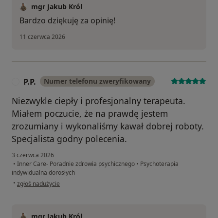
mgr Jakub Król
Bardzo dziękuję za opinię!
11 czerwca 2026
P.P.
Numer telefonu zweryfikowany
P
Niezwykle ciepły i profesjonalny terapeuta.
Miałem poczucie, że na prawdę jestem
zrozumiany i wykonaliśmy kawał dobrej roboty.
Specjalista godny polecenia.
3 czerwca 2026
•
Inner Care- Poradnie zdrowia psychicznego
•
Psychoterapia
indywidualna dorosłych
w opinii użytkownika P.P.
•
zgłoś nadużycie
mgr Jakub Król