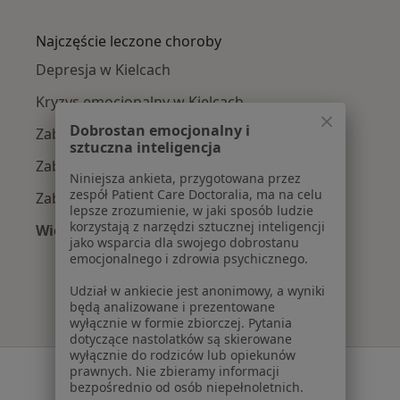
Więcej w kategorii: W pobliżu Kielc
Najczęście leczone choroby
Depresja w Kielcach
Kryzys emocjonalny w Kielcach
Dobrostan emocjonalny i
Zaburzenia emocjonalne w Kielcach
sztuczna inteligencja
Zaburzenia lękowe w Kielcach
Niniejsza ankieta, przygotowana przez
zespół Patient Care Doctoralia, ma na celu
Zaburzenia nastroju w Kielcach
lepsze zrozumienie, w jaki sposób ludzie
korzystają z narzędzi sztucznej inteligencji
Więcej (15)
jako wsparcia dla swojego dobrostanu
Więcej w kategorii: Najczęście leczone chorob
emocjonalnego i zdrowia psychicznego.
Udział w ankiecie jest anonimowy, a wyniki
będą analizowane i prezentowane
wyłącznie w formie zbiorczej. Pytania
dotyczące nastolatków są skierowane
wyłącznie do rodziców lub opiekunów
Serwis
prawnych. Nie zbieramy informacji
bezpośrednio od osób niepełnoletnich.