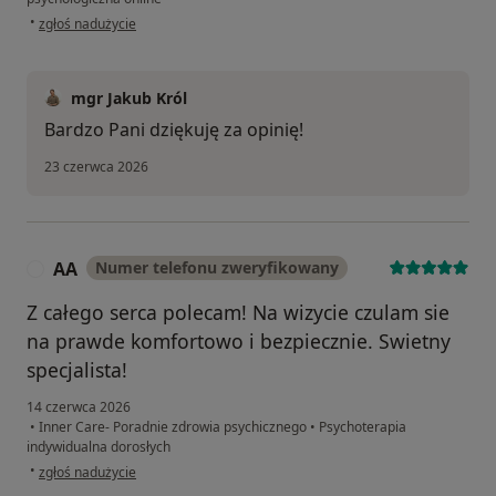
w opinii użytkownika W.Z.
•
zgłoś nadużycie
mgr Jakub Król
Bardzo Pani dziękuję za opinię!
23 czerwca 2026
AA
Numer telefonu zweryfikowany
A
Z całego serca polecam! Na wizycie czulam sie
na prawde komfortowo i bezpiecznie. Swietny
specjalista!
14 czerwca 2026
•
Inner Care- Poradnie zdrowia psychicznego
•
Psychoterapia
indywidualna dorosłych
w opinii użytkownika AA
•
zgłoś nadużycie