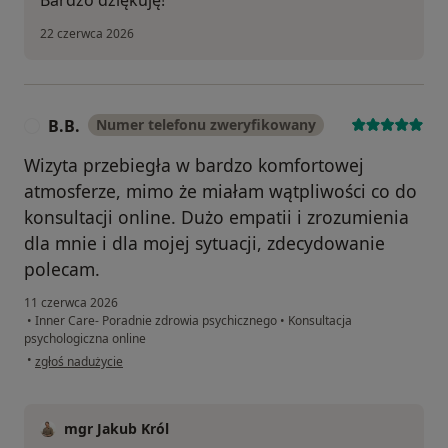
Bardzo dziękuję!
22 czerwca 2026
B.B.
Numer telefonu zweryfikowany
B
Wizyta przebiegła w bardzo komfortowej
atmosferze, mimo że miałam wątpliwości co do
konsultacji online. Dużo empatii i zrozumienia
dla mnie i dla mojej sytuacji, zdecydowanie
polecam.
11 czerwca 2026
•
Inner Care- Poradnie zdrowia psychicznego
•
Konsultacja
psychologiczna online
w opinii użytkownika B.B.
•
zgłoś nadużycie
mgr Jakub Król