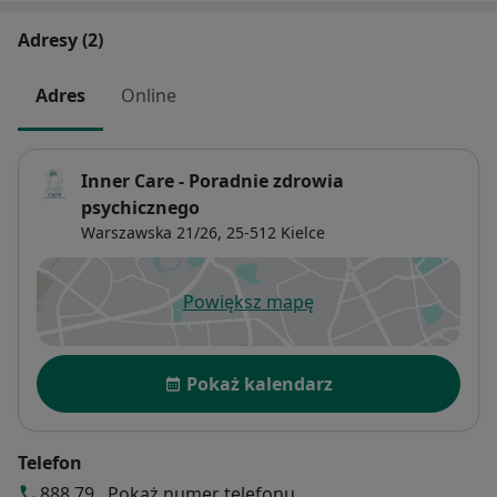
Adresy (2)
Adres
Online
Inner Care - Poradnie zdrowia
psychicznego
Warszawska 21/26,
25-512
Kielce
Powiększ mapę
otwiera się w nowej karcie
Dostępność
Pokaż kalendarz
Telefon
888 79...
Pokaż numer telefonu