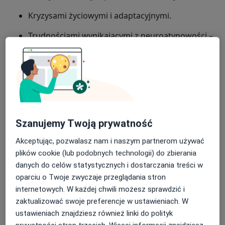
Kryzysami życiowymi i adaptacyjnymi.
Trudnościami wynikającymi z neuroatypowości –
oferuję diagnozę i wsparcie dla osób z ADHD i w
spektrum autyzmu (ASD).
O mnie
więcej
Podejście terapeutyczne
Psychoterapia
Zakres porad
Szanujemy Twoją prywatność
Poradnictwo psychologiczne
Akceptując, pozwalasz nam i naszym partnerom używać
Psychologia kryzysu
plików cookie (lub podobnych technologii) do zbierania
Diagnoza psychologiczna
danych do celów statystycznych i dostarczania treści w
oparciu o Twoje zwyczaje przeglądania stron
Rodzaje konsultacji
internetowych. W każdej chwili możesz sprawdzić i
Stacjonarne
Zobacz lokalizacje (1)
zaktualizować swoje preferencje w ustawieniach. W
Konsultacje online
Zobacz kalendarz online
ustawieniach znajdziesz również linki do polityk