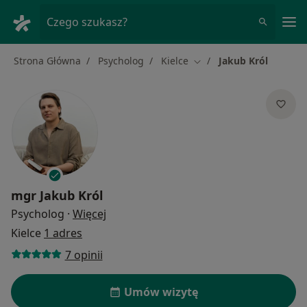
Me
Czego szukasz?
Strona Główna
Psycholog
Kielce
Jakub Król
Zmień miasto
mgr
Jakub Król
O specjalizacjach
Psycholog
·
Więcej
Kielce
1 adres
7 opinii
Umów wizytę