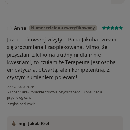
Anna
Numer telefonu zweryfikowany
A
Już od pierwszej wizyty u Pana Jakuba czułam
się zrozumiana i zaopiekowana. Mimo, że
przyszłam z kilkoma trudnymi dla mnie
kwestiami, to czułam że Terapeuta jest osobą
empatyczną, otwartą, ale i kompetentną. Z
czystym sumieniem polecam!
22 czerwca 2026
•
Inner Care- Poradnie zdrowia psychicznego
•
Konsultacja
psychologiczna
w opinii użytkownika Anna
•
zgłoś nadużycie
mgr Jakub Król