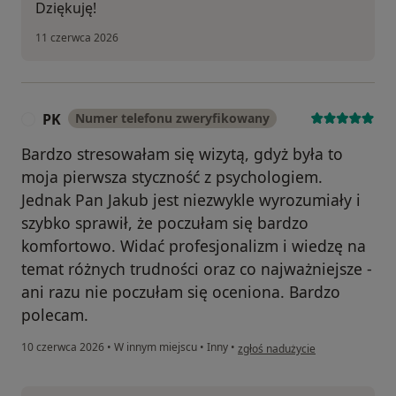
Dziękuję!
11 czerwca 2026
PK
Numer telefonu zweryfikowany
P
Bardzo stresowałam się wizytą, gdyż była to
moja pierwsza styczność z psychologiem.
Jednak Pan Jakub jest niezwykle wyrozumiały i
szybko sprawił, że poczułam się bardzo
komfortowo. Widać profesjonalizm i wiedzę na
temat różnych trudności oraz co najważniejsze -
ani razu nie poczułam się oceniona. Bardzo
polecam.
w opinii użytkownika PK
10 czerwca 2026
•
W innym miejscu
•
Inny
•
zgłoś nadużycie