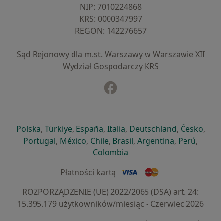
NIP: ⁠7010224868
KRS: ⁠0000347997
REGON: ⁠142276657
Sąd Rejonowy dla m.st. Warszawy w Warszawie XII
Wydział Gospodarczy KRS
Facebook
otwiera się w nowej karcie
otwiera się w nowej karcie
otwiera się w nowej karcie
otwiera się w nowej karcie
otwiera się w nowej karci
otwiera się
otwi
Polska
,
Türkiye
,
España
,
Italia
,
Deutschland
,
Česko
,
otwiera się w nowej karcie
otwiera się w nowej karcie
otwiera się w nowej karcie
otwiera się w nowej kar
otwiera się 
otwier
Portugal
,
México
,
Chile
,
Brasil
,
Argentina
,
Perú
,
otwiera się w nowej karc
Colombia
Płatności kartą
ROZPORZĄDZENIE (UE) 2022/2065 (DSA) art. 24:
15.395.179 użytkowników/miesiąc - Czerwiec 2026