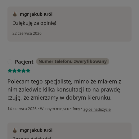
mgr Jakub Król
Dziękuję za opinię!
22 czerwca 2026
Pacjent
Numer telefonu zweryfikowany
P
Polecam tego specjalistę, mimo że miałem z
nim zaledwie kilka konsultacji to na prawdę
czuję, że zmierzamy w dobrym kierunku.
w opinii użytkownika Pacjent
14 czerwca 2026
•
W innym miejscu
•
Inny
•
zgłoś nadużycie
mgr Jakub Król