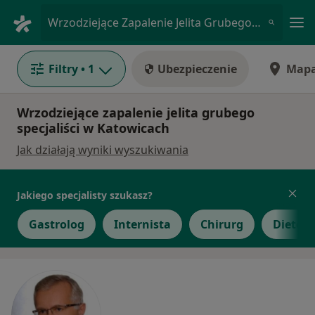
Me
Wrzodziejące Zapalenie Jelita Grubego • Katowice, śląskie
Filtry
• 1
Ubezpieczenie
Map
Wrzodziejące zapalenie jelita grubego
specjaliści w Katowicach
Jak działają wyniki wyszukiwania
Jakiego specjalisty szukasz?
Gastrolog
Internista
Chirurg
Dietety