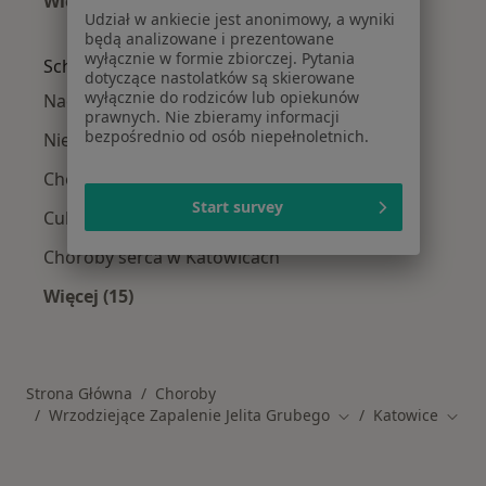
Więcej (14)
Udział w ankiecie jest anonimowy, a wyniki
Więcej w kategorii: W pobliżu Katowic
będą analizowane i prezentowane
wyłącznie w formie zbiorczej. Pytania
Schorzenia w Katowicach
dotyczące nastolatków są skierowane
wyłącznie do rodziców lub opiekunów
Nadciśnienie tętnicze w Katowicach
prawnych. Nie zbieramy informacji
bezpośrednio od osób niepełnoletnich.
Niewydolność serca w Katowicach
Choroba wieńcowa w Katowicach
Start survey
Cukrzyca w Katowicach
Choroby serca w Katowicach
Więcej (15)
Więcej w kategorii: Schorzenia w Katowicach
Strona Główna
Choroby
Wrzodziejące Zapalenie Jelita Grubego
Katowice
Zmień miasto
Zmień