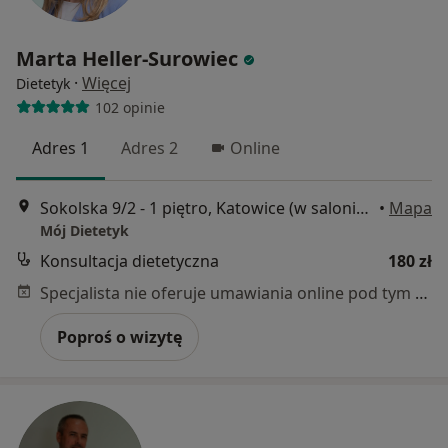
Marta Heller-Surowiec
·
Więcej
Dietetyk
102 opinie
Adres 1
Adres 2
Online
Sokolska 9/2 - 1 piętro, Katowice (w salonie Isabel Medical Day SPA), Katowice
•
Mapa
Mój Dietetyk
Konsultacja dietetyczna
180 zł
Specjalista nie oferuje umawiania online pod tym adresem.
Poproś o wizytę