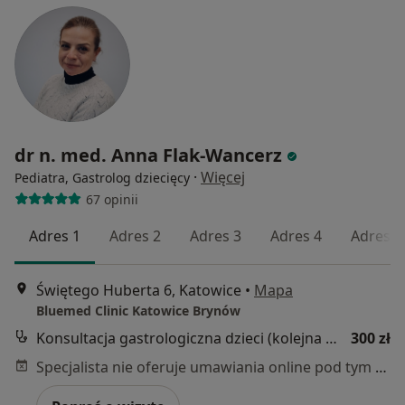
dr n. med. Anna Flak-Wancerz
·
Więcej
Pediatra, Gastrolog dziecięcy
67 opinii
Adres 1
Adres 2
Adres 3
Adres 4
Adres 5
Świętego Huberta 6, Katowice
•
Mapa
Bluemed Clinic Katowice Brynów
Konsultacja gastrologiczna dzieci (kolejna wizyta)
300 zł
Specjalista nie oferuje umawiania online pod tym adresem.