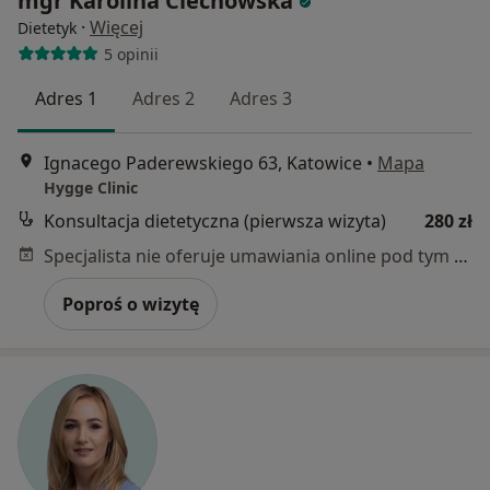
mgr Karolina Ciechowska
·
Więcej
Dietetyk
5 opinii
Adres 1
Adres 2
Adres 3
Ignacego Paderewskiego 63, Katowice
•
Mapa
Hygge Clinic
Konsultacja dietetyczna (pierwsza wizyta)
280 zł
Specjalista nie oferuje umawiania online pod tym adresem.
Poproś o wizytę