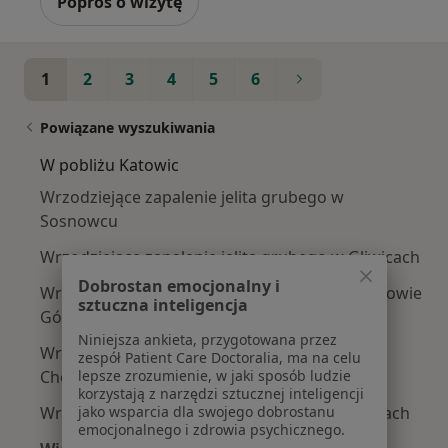
Poproś o wizytę
1
2
3
4
5
6
Powiązane wyszukiwania
W pobliżu Katowic
Wrzodziejące zapalenie jelita grubego w
Sosnowcu
Wrzodziejące zapalenie jelita grubego w Gliwicach
Dobrostan emocjonalny i
Wrzodziejące zapalenie jelita grubego w Dąbrowie
sztuczna inteligencja
Górniczej
Niniejsza ankieta, przygotowana przez
Wrzodziejące zapalenie jelita grubego w
zespół Patient Care Doctoralia, ma na celu
Chorzowie
lepsze zrozumienie, w jaki sposób ludzie
korzystają z narzędzi sztucznej inteligencji
Wrzodziejące zapalenie jelita grubego w Tychach
jako wsparcia dla swojego dobrostanu
emocjonalnego i zdrowia psychicznego.