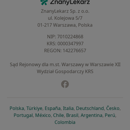
ZnanyLekarz Sp. z o.o.
ul. Kolejowa 5/7
01-217 Warszawa, Polska
NIP: ⁠7010224868
KRS: ⁠0000347997
REGON: ⁠142276657
Sąd Rejonowy dla m.st. Warszawy w Warszawie XII
Wydział Gospodarczy KRS
Facebook
otwiera się w nowej karcie
otwiera się w nowej karcie
otwiera się w nowej karcie
otwiera się w nowej karcie
otwiera się w nowej karci
otwiera się
otwi
Polska
,
Türkiye
,
España
,
Italia
,
Deutschland
,
Česko
,
otwiera się w nowej karcie
otwiera się w nowej karcie
otwiera się w nowej karcie
otwiera się w nowej kar
otwiera się 
otwier
Portugal
,
México
,
Chile
,
Brasil
,
Argentina
,
Perú
,
otwiera się w nowej karc
Colombia