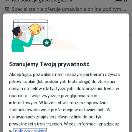
Specjalista nie oferuje umawiania online pod tym adresem.
Poproś o wizytę
Szanujemy Twoją prywatność
Akceptując, pozwalasz nam i naszym partnerom używać
plików cookie (lub podobnych technologii) do zbierania
danych do celów statystycznych i dostarczania treści w
Bezpieczne płatności
oparciu o Twoje zwyczaje przeglądania stron
Maria Ziółkowska
internetowych. W każdej chwili możesz sprawdzić i
Dietetyk
zaktualizować swoje preferencje w ustawieniach. W
94 opinie
ustawieniach znajdziesz również linki do polityk
Adres 1
Adres 2
Online
prywatności stron trzecich. Więcej informacji znajdziesz
w
polityka cookies